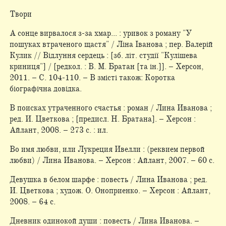
Твори
А сонце вирвалося з-за хмар... : уривок з роману "У
пошуках втраченого щастя" / Ліна Іванова ; пер. Валерій
Кулик // Відлуння сердець : [зб. літ. студії "Кулішева
криниця"] / [редкол. : В. М. Братан [та ін.]]. – Херсон,
2011. – С. 104-110. – В змісті також: Коротка
біографічна довідка.
В поисках утраченного счастья : роман / Лина Иванова ;
ред. И. Цветкова ; [предисл. Н. Братана]. – Херсон :
Айлант, 2008. – 273 с. : ил.
Во имя любви, или Лукреция Ивелли : (реквием первой
любви) / Лина Иванова. – Херсон : Айлант, 2007. – 60 с.
Девушка в белом шарфе : повесть / Лина Иванова ; ред.
И. Цветкова ; худож. О. Оноприенко. – Херсон : Айлант,
2008. – 64 с.
Дневник одинокой души : повесть / Лина Иванова. –