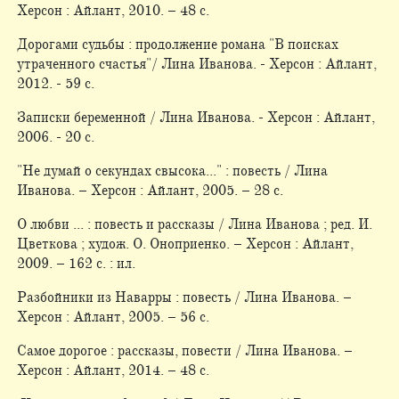
Херсон : Айлант, 2010. – 48 с.
Дорогами судьбы : продолжение романа "В поисках
утраченного счастья"/ Лина Иванова. - Херсон : Айлант,
2012. - 59 с.
Записки беременной / Лина Иванова. - Херсон : Айлант,
2006. - 20 с.
"Не думай о секундах свысока..." : повесть / Лина
Иванова. – Херсон : Айлант, 2005. – 28 с.
О любви ... : повесть и рассказы / Лина Иванова ; ред. И.
Цветкова ; худож. О. Оноприенко. – Херсон : Айлант,
2009. – 162 с. : ил.
Разбойники из Наварры : повесть / Лина Иванова. –
Херсон : Айлант, 2005. – 56 с.
Самое дорогое : рассказы, повести / Лина Иванова. –
Херсон : Айлант, 2014. – 48 с.