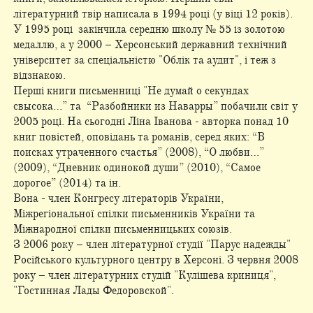
літературний твір написала в 1994 році (у віці 12 років).
У 1995 році закінчила середню школу № 55 із золотою
медаллю, а у 2000 – Херсонський державний технічний
університет за спеціальністю "Облік та аудит", і теж з
відзнакою.
Перші книги письменниці "Не думай о секундах
свысока…” та “Разбойники из Наварры” побачили світ у
2005 році. На сьогодні Ліна Іванова - авторка понад 10
книг повістей, оповідань та романів, серед яких: “В
поисках утраченного счастья” (2008), “О любви…”
(2009), “Дневник одинокой души” (2010), “Самое
дорогое” (2014) та ін.
Вона - член Конгресу літераторів України,
Міжрегіональної спілки письменників України та
Міжнародної спілки письменницьких союзів.
З 2006 року – член літературної студії "Парус надежды"
Російського культурного центру в Херсоні. З червня 2008
року – член літературних студій "Кулішева криниця",
"Гостинная Лады Федоровской".