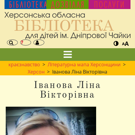
БІБЛІОТЕКА
ДОЗВІЛЛЯ
ПОСЛУГИ
A
A
краєзнавство
>
Літературна мапа Херсонщини
>
Херсон
> Іванова Ліна Вікторівна
Іванова Ліна
Вікторівна