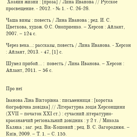
Хозяин жизни : [проза] / Лина Иванова // Русское
просвещение. - 2012. - № 1. - С. 26-28.
Чаша вины : повесть / Лина Иванова ; ред. И. С.
Цветкова, худож. О.С. Оноприенко. – Херсон : Айлант,
2007. – 124 с.
Через века...: рассказы, повесть / Лина Иванова. - Херсон
: Айлант, 2013. - 47, [1] с.
Шумел прибой… : повесть / Лина Иванова. – Херсон :
Айлант, 2011. – 56 с.
Про неї
Іванова Ліна Вікторівна : письменниця : [коротка
біографічна довідка] // Літературна лоція Херсонщини
(XVII – початок XXI ст.) : сучасний літературно-
краєзнавчий регіональний довідник : у 2 т. / Микола
Каляка ; заг. ред. Вік-Кошовий ; рец. В. С. Загороднюк. –
Київ, 2009. – Т. 1. – С. 155.