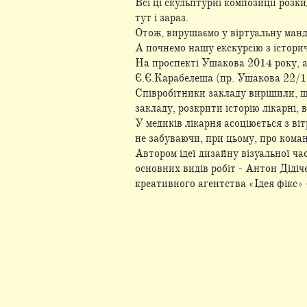
Всі ці скульптурні композиції розк
тут і зараз.
Отож, вирушаємо у віртуальну манд
А почнемо нашу екскурсію з історич
На проспекті Ушакова 2014 року, а 
Є.Є.Карабелеша (пр. Ушакова 22/1)
Співробітники закладу вирішили, щ
закладу, розкрити історію лікарні
У медиків лікарня асоціюється з ві
не забуваючи, при цьому, про коман
Автором ідеї дизайну візуальної ч
основних видів робіт - Антон Діді
креативного агентства «Ідея фікс» 