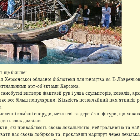
т ще більше!
іл Херсонської обласної бібліотеки для юнацтва ім. Б.Лаврень
игінальними арт-об’єктами Херсона.
амобутні витвори фантазії рук і уява скульпторів, ковалів, архі
ає все більш популярним. Кількість незвичайний пам'ятників ро
р.
ленні кам’яні споруди, металеві та дерев`яні фігури, що ховают
одять своє дозвілля.
єкти, які приваблюють своєю локальністю, нейтральністю та ма
вати вас своєю добіркою та, проклавши маршрут через декілька