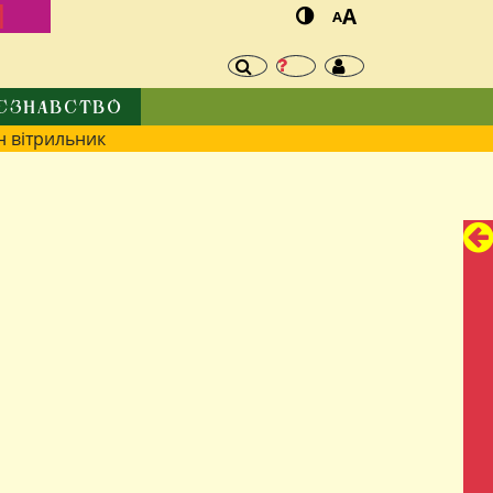
И
A
A
ЄЗНАВСТВО
 вітрильник