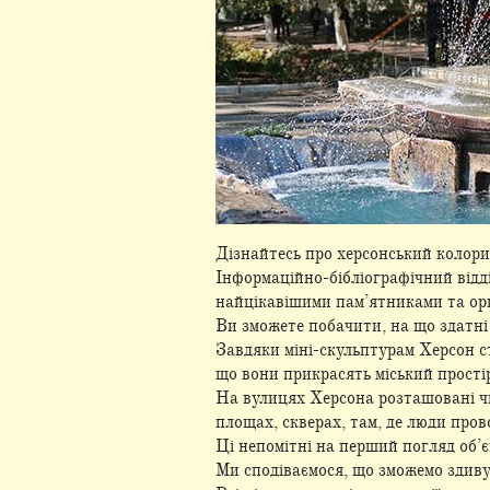
Дізнайтесь про херсонський колори
Інформаційно-бібліографічний відд
найцікавішими пам’ятниками та ор
Ви зможете побачити, на що здатні с
Завдяки міні-скульптурам Херсон ст
що вони прикрасять міський прості
На вулицях Херсона розташовані чис
площах, скверах, там, де люди пров
Ці непомітні на перший погляд об’
Ми сподіваємося, що зможемо здиву