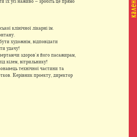
и їх усі наживо – зробіть це прямо
кої клінічної лікарні ім.
онтану.
бути художнім, відповідати
ти удачу!
овертаючи здоров'я його пасажирам,
ід кілем, вітрильнику!
конавець технічної частини та
ртков. Керівник проекту, директор