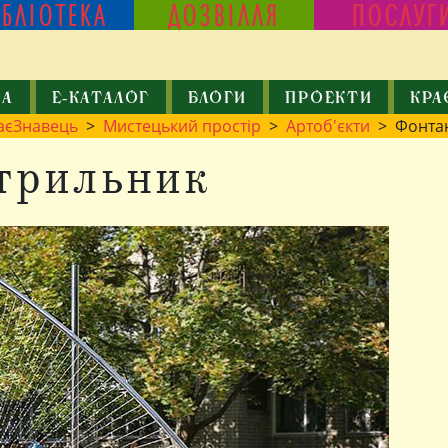
ІБЛІОТЕКА
ДОЗВІЛЛЯ
ПОСЛУГ
КА
Е-КАТАЛОГ
БЛОГИ
ПРОЕКТИ
КРА
аєЗнавець
>
Мистецький простір
>
Артоб'єкти
> Фонтан
трильник