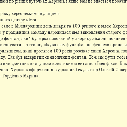
идані по різних куточках Херсона і якщо вам не вдасться побачит
рівку херсонськими вулицями.
ного центру міста.
саме в Міжнародний день лікаря та 100-річного ювілею Херсонсь
 у працівників закладу народилася ідея відновлення старого ф
о фонтан, який буде розташований у дворику лікарні, повинен 
, виконувати естетичну лікувальну функцію і по феншую приноси
трильником, який протягом 100 років розсікає хвилі Херсона, п
ду. Так був відкритий символічний фонтан. Тож сім футів тобі п
астини фонтана виступило креативне агентство «Ідея фікс». Ви
ченко. Художнє оформлення: художник і скульптор Олексій Сове
- Гордієнко Марина.