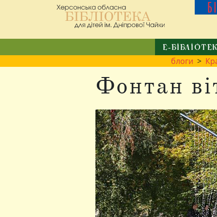
Б
Е-БІБЛІОТЕ
блоги
>
Кр
Фонтан ві