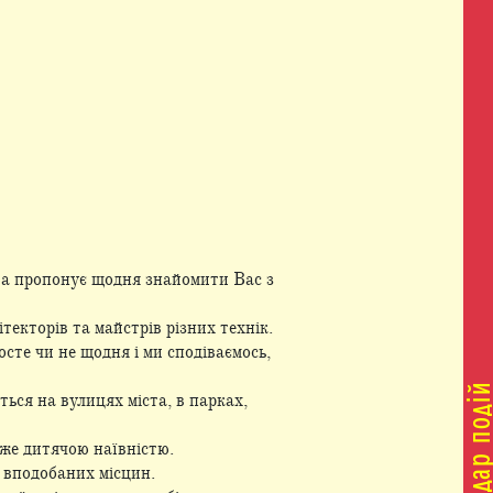
ова пропонує щодня знайомити Вас з
текторів та майстрів різних технік.
сте чи не щодня і ми сподіваємось,
ься на вулицях міста, в парках,
йже дитячою наївністю.
 вподобаних місцин.