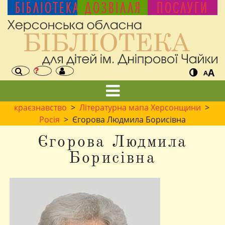
БІБЛІОТЕКА
ДОЗВІЛЛЯ
ПОСЛУГИ
A
A
краєзнавство
>
Літературна мапа Херсонщини
>
Росія
> Єгорова Людмила Борисівна
Єгорова Людмила
Борисівна