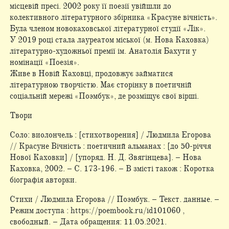
місцевій пресі. 2002 року її поезії увійшли до
колективного літературного збірника «Красуне вічність».
Була членом новокаховської літературної студії «Лік».
У 2019 році стала лауреатом міської (м. Нова Каховка)
літературно-художньої премії ім. Анатолія Бахути у
номінації «Поезія».
Живе в Новій Каховці, продовжує займатися
літературною творчістю. Має сторінку в поетичній
соціальній мережі «Поэмбук», де розміщує свої вірші.
Твори
Соло: виолончель : [стихотворения] / Людмила Егорова
// Красуне Вічність : поетичний альманах : [до 50-річчя
Нової Каховки] / [упоряд. Н. Д. Звягінцева]. – Нова
Каховка, 2002. – С. 173-196. – В змісті також : Коротка
біографія авторки.
Стихи / Людмила Егорова // Поэмбук. – Текст. данные. –
Режим доступа : https://poembook.ru/id101060 ,
свободный. – Дата обращения: 11.05.2021.