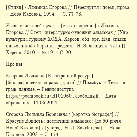
[Стихи] / Людмила Егорова // Передчуття : поезії, проза.
– Нова Каховка, 1994. – С. 77-78.
Угляжу на твоей щеке... : [стихотворение] / Людмила
Егорова // Степ : літературно-художній альманах / [Упр.
культури і туризму ХОДА, Херсон. обл. орг. Нац. спілки
письменників України ; редкол. : Н. Звягінцева [та ін.]]. –
Херсон, 2010. – № 19. – С. 20.
Про неї
Егорова Людмила [Електронний ресурс] :
[биографическая справка, фото] // Поэмбук. – Текст. и
граф. данные. – Режим доступа :
https://poembook.ru/id101060 , свободный. – Дата
обращения : 11.05.2021.
Єгорова Людмила Борисівна : [коротка біографія] //
Красуне Вічність : поетичний альманах : [до 50-річчя
Нової Каховки] / [упоряд. Н. Д. Звягінцева]. – Нова
Каховка, 2002. – С. 174.