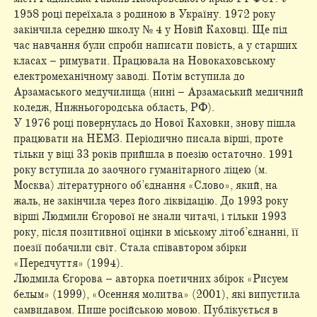
1958 році переїхала з родиною в Україну. 1972 року
закінчила середню школу № 4 у Новій Каховці. Ще під
час навчання були спроби написати повість, а у старших
класах – римувати. Працювала на Новокаховському
електромеханічному заводі. Потім вступила до
Арзамаського медучилища (нині – Арзамаський медичний
коледж, Нижньогородська область, РФ).
У 1976 році повернулась до Нової Каховки, знову пішла
працювати на НЕМЗ. Періодично писала вірші, проте
тільки у віці 33 років прийшла в поезію остаточно. 1991
року вступила до заочного гуманітарного ліцею (м.
Москва) літературного об’єднання «Слово», який, на
жаль, не закінчила через його ліквідацію. До 1993 року
вірші Людмили Єгорової не знали читачі, і тільки 1993
року, після позитивної оцінки в міському літоб’єднанні, її
поезії побачили світ. Стала співавтором збірки
«Передчуття» (1994).
Людмила Єгорова – авторка поетичних збірок «Рисуем
белым» (1999), «Осенняя молитва» (2001), які випустила
самвидавом. Пише російською мовою. Публікується в