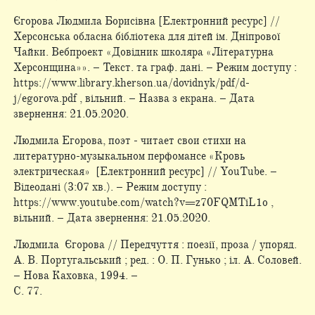
Єгорова Людмила Борисівна [Електронний ресурс] //
Херсонська обласна бібліотека для дітей ім. Дніпрової
Чайки. Вебпроект «Довідник школяра «Літературна
Херсонщина»». – Текст. та граф. дані. – Режим доступу :
https://www.library.kherson.ua/dovidnyk/pdf/d-
j/egorova.pdf , вільний. – Назва з екрана. – Дата
звернення: 21.05.2020.
Людмила Егорова, поэт - читает свои стихи на
литературно-музыкальном перфомансе «Кровь
электрическая» [Електронний ресурс] // YouTube. –
Відеодані (3:07 хв.). – Режим доступу :
https://www.youtube.com/watch?v=z70FQMTiL1o ,
вільний. – Дата звернення: 21.05.2020.
Людмила Єгорова // Передчуття : поезії, проза / упоряд.
А. В. Португальський ; ред. : О. П. Гунько ; іл. А. Соловей.
– Нова Каховка, 1994. –
С. 77.