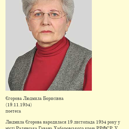
Єгорова Людмила Борисівна
(19.11.1954)
поетеса
Людмила Єгорова народилася 19 листопада 1954 року у
місті Радянська Гавань Хабаровського краю РРФСР. У