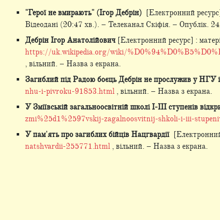
"Герої не вмирають" (Ігор Дебрін)
[Електронний ресурс] 
Відеодані (20:47 хв.). – Телеканал Скіфія. – Опублік. 
Дебрін Ігор Анатолійович
[Електронний ресурс] : матеріа
https://uk.wikipedia.org/wiki/%D0%94%
, вільний. – Назва з екрана.
Загиблий під Радою боєць Дебрін не прослужив у НГУ і
nhu-i-pivroku-91853.html
, вільний. – Назва з екрана.
У Зміївській загальноосвітній школі І-ІІІ ступенів від
zmi%25d1%2597vskij-zagalnoosvitnij-shkoli-i-iii-stupen
У пам'ять про загиблих бійців Нацгвардії
[Електронний р
natshvardii-255771.html
, вільний. – Назва з екрана.