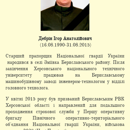
Дебрін Ігор Анатолійович
(16.08.1990-31.08.2015)
Старший прапорщик Національної гвардії України
народився в селі Зміївка Бериславського району. Після
закінчення Херсонського національного технічного
університету працював на Бериславському
машинобудівному заводі інженером-технологом у відділі
головного технолога.
У квітні 2015 року був призваний Бериславським РВК
Херсонської області і направлений для подальшого
проходження строкової служби у Першу оперативну
бригаду Північного оперативно-територіального
об'єднання Національної гвардії України, військова