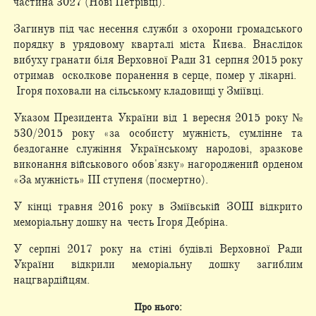
частина 3027 (Нові Петрівці).
Загинув під час несення служби з охорони громадського
порядку в урядовому кварталі міста Києва. Внаслідок
вибуху гранати біля Верховної Ради 31 серпня 2015 року
отримав осколкове поранення в серце, помер у лікарні.
Ігоря поховали на сільському кладовищі у Зміївці.
Указом Президента України від 1 вересня 2015 року №
530/2015 року «за особисту мужність, сумлінне та
бездоганне служіння Українському народові, зразкове
виконання військового обов'язку» нагороджений орденом
«За мужність» III ступеня (посмертно).
У кінці травня 2016 року в Зміївській ЗОШ відкрито
меморіальну дошку на честь Ігоря Дебріна.
У серпні 2017 року на стіні будівлі Верховної Ради
України відкрили меморіальну дошку загиблим
нацгвардійцям.
Про нього: