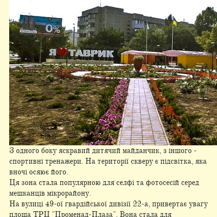
З одного боку яскравий дитячий майданчик, з іншого -
спортивні тренажери. На території скверу є підсвітка, яка
вночі осяює його.
Ця зона стала популярною для селфі та фотосесій серед
мешканців мікрорайону.
На вулиці 49-ої гвардійської дивізії 22-а, привертає увагу
площа ТРЦ "Променад-Плаза". Вона стала для