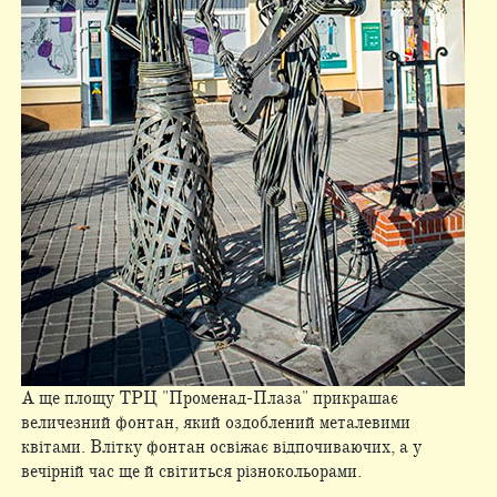
А ще площу ТРЦ "Променад-Плаза" прикрашає
величезний фонтан, який оздоблений металевими
квітами. Влітку фонтан освіжає відпочиваючих, а у
вечірній час ще й світиться різнокольорами.