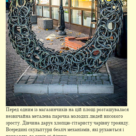
Перед одним із магазинчиків на цій площі розташувалася
незвичайна металева парочка молодих людей високого
зросту. Дівчина дарує хлопцю-гітаристу чарівну троянду.
Всередині скульптури безліч механізмів, які рухаються і