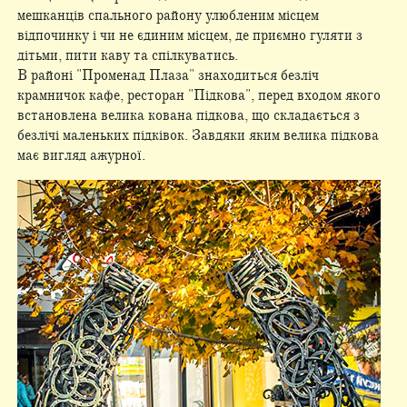
мешканців спального району улюбленим місцем
відпочинку і чи не єдиним місцем, де приємно гуляти з
дітьми, пити каву та спілкуватись.
В районі "Променад Плаза" знаходиться безліч
крамничок кафе, ресторан "Підкова", перед входом якого
встановлена велика кована підкова, що складається з
безлічі маленьких підківок. Завдяки яким велика підкова
має вигляд ажурної.