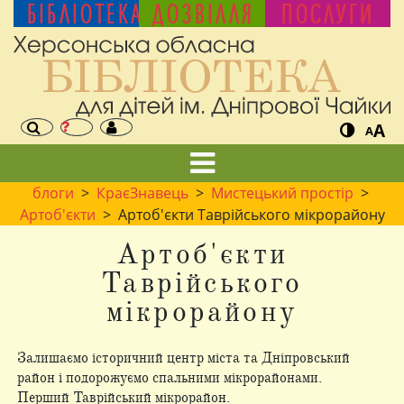
БІБЛІОТЕКА
ДОЗВІЛЛЯ
ПОСЛУГИ
A
A
блоги
>
КраєЗнавець
>
Мистецький простір
>
Артоб'єкти
> Артоб'єкти Таврійського мікрорайону
Артоб'єкти
Таврійського
мікрорайону
Залишаємо історичний центр міста та Дніпровський
район і подорожуємо спальними мікрорайонами.
Перший Таврійський мікрорайон.