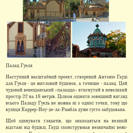
Палац Гуеля
Наступний масштабний проект, створений Антоніо Гауді
для Гуеля - це житловий будинок, а точніше - палац. Цей
чудовий венеціанський «палаццо» втиснутий в невеликий
простір 22 на 18 метрів. Цілком оцінити зовнішній вигляд
всього Палацу Гуель не можна ні з однієї точки, тому що
вулиця Каррер-Ноу-де-ла-Рамбла дуже густо забудована.
Щоб здивувати глядачів, що знаходяться на великій
відстані від будівлі, Гауді сконструював незвичайні вежі-