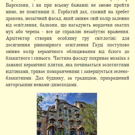
Барселони, і ви при всьому бажанні не зможе пройти
мимо, не помітивши її. Горбатий дах, схожий на хребет
дракона, мозаїчний фасад, який змінює свій колір залежно
від освітлення, балкони, що нагадують мордочки окатих
мух або черепа - все це справляє незабутнє враження.
Архітектор створив особливу гру світлотіні: для
досягнення рівномірного освітлення Гауді поступово
змінює колір керамічного облицювання від білого до
блакитного і синього. Частина фасаду покриває мозаїка з
ламаної керамічної плитки, яка починається золотистими
відтінками, триває помаранчевими і завершується зелено-
блакитними. Дах будинку, за традицією, прикрашений
авторськими вежами-димоходами.