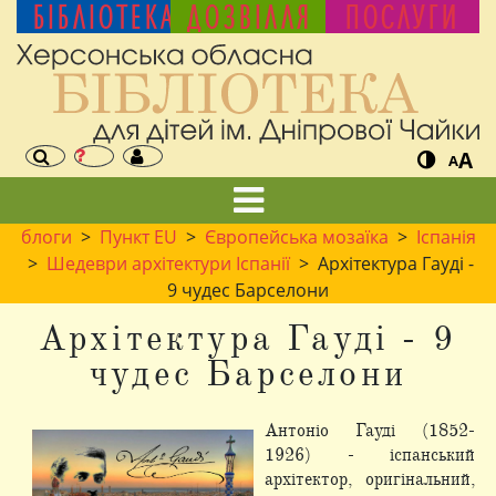
БІБЛІОТЕКА
ДОЗВІЛЛЯ
ПОСЛУГИ
A
A
блоги
>
Пункт EU
>
Європейська мозаїка
>
Іспанія
>
Шедеври архітектури Іспанії
> Архітектура Гауді -
9 чудес Барселони
Архітектура Гауді - 9
чудес Барселони
Антоніо Гауді (1852-
1926) - іспанський
архітектор, оригінальний,