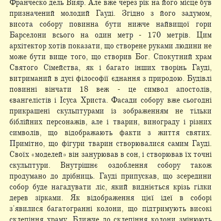
Франческо дель Вияр. Але вже через рік на його місце був
призначений молодий Гауді. Згідно з його задумом,
висота собору повинна бути нижче найвищої гори
Барселони всього на один метр - 170 метрів. Цим
архітектор хотів показати, що створене руками людини не
може бути вище того, що створив Бог. Спокутний храм
Святого Сімейства, як і багато інших творінь Гауді,
витриманий в дусі філософії єднання з природою. Будівлі
повинні вінчати 18 веж - це символ апостолів,
євангелістів і Ісуса Христа. Фасади собору вже сьогодні
прикрашені скульптурами із зображенням не тільки
біблійних персонажів, але і тварин, винограду і різних
символів, що відображають факти з життя святих.
Примітно, що фігури тварин створювалися самим Гауді.
Своїх «моделей» він занурював в сон, і створював їх точні
скульптури. Внутрішнє оздоблення собору також
продумано до дрібниць. Гауді припускав, що зсередини
собор буде нагадувати ліс, який видніється крізь гілки
дерев зірками. Як відображення цієї ідеї в соборі
з'явилися багатогранні колони, що підтримують високі
склепіння храму. Ближче до склепіння колони змінюють