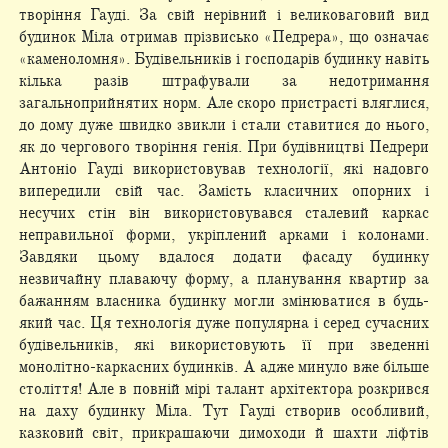
творіння Гауді. За свій нерівний і великоваговий вид
будинок Міла отримав прізвисько «Педрера», що означає
«каменоломня». Будівельників і господарів будинку навіть
кілька разів штрафували за недотримання
загальноприйнятих норм. Але скоро пристрасті вляглися,
до дому дуже швидко звикли і стали ставитися до нього,
як до чергового творіння генія. При будівництві Педрери
Антоніо Гауді використовував технології, які надовго
випередили свій час. Замість класичних опорних і
несучих стін він використовувався сталевий каркас
неправильної форми, укріплений арками і колонами.
Завдяки цьому вдалося додати фасаду будинку
незвичайну плаваючу форму, а планування квартир за
бажанням власника будинку могли змінюватися в будь-
який час. Ця технологія дуже популярна і серед сучасних
будівельників, які використовують її при зведенні
монолітно-каркасних будинків. А адже минуло вже більше
століття! Але в повній мірі талант архітектора розкрився
на даху будинку Міла. Тут Гауді створив особливий,
казковий світ, прикрашаючи димоходи й шахти ліфтів