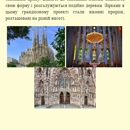
свою форму і розгалужуються подібно деревам. Зірками в
цьому грандіозному проекті стали віконні прорізи,
розташовані на різній висоті.