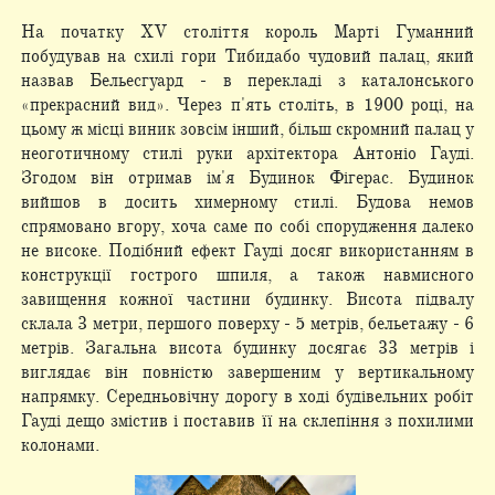
На початку XV століття король Марті Гуманний
побудував на схилі гори Тибидабо чудовий палац, який
назвав Бельесгуард - в перекладі з каталонського
«прекрасний вид». Через п'ять століть, в 1900 році, на
цьому ж місці виник зовсім інший, більш скромний палац у
неоготичному стилі руки архітектора Антоніо Гауді.
Згодом він отримав ім'я Будинок Фігерас. Будинок
вийшов в досить химерному стилі. Будова немов
спрямовано вгору, хоча саме по собі спорудження далеко
не високе. Подібний ефект Гауді досяг використанням в
конструкції гострого шпиля, а також навмисного
завищення кожної частини будинку. Висота підвалу
склала 3 метри, першого поверху - 5 метрів, бельетажу - 6
метрів. Загальна висота будинку досягає 33 метрів і
виглядає він повністю завершеним у вертикальному
напрямку. Середньовічну дорогу в ході будівельних робіт
Гауді дещо змістив і поставив її на склепіння з похилими
колонами.