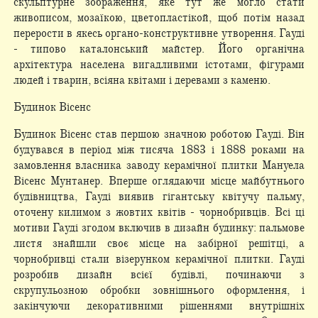
скульптурне зображення, яке тут же могло стати
живописом, мозаїкою, цветопластікой, щоб потім назад
перерости в якесь органо-конструктивне утворення. Гауді
- типово каталонський майстер. Його органічна
архітектура населена вигадливими істотами, фігурами
людей і тварин, всіяна квітами і деревами з каменю.
Будинок Вісенс
Будинок Вісенс став першою значною роботою Гауді. Він
будувався в період між тисяча 1883 і 1888 роками на
замовлення власника заводу керамічної плитки Мануела
Вісенс Мунтанер. Вперше оглядаючи місце майбутнього
будівництва, Гауді виявив гігантську квітучу пальму,
оточену килимом з жовтих квітів - чорнобривців. Всі ці
мотиви Гауді згодом включив в дизайн будинку: пальмове
листя знайшли своє місце на забірної решітці, а
чорнобривці стали візерунком керамічної плитки. Гауді
розробив дизайн всієї будівлі, починаючи з
скрупульозною обробки зовнішнього оформлення, і
закінчуючи декоративними рішеннями внутрішніх