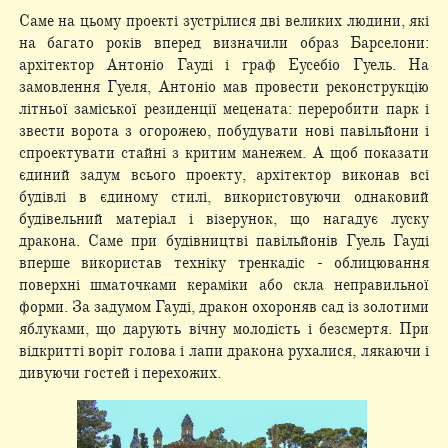
Саме на цьому проекті зустрілися дві великих людини, які
на багато років вперед визначили образ Барселони:
архітектор Антоніо Гауді і граф Еусебіо Гуель. На
замовлення Гуеля, Антоніо мав провести реконструкцію
літньої заміської резиденції мецената: переробити парк і
звести ворота з огорожею, побудувати нові павільйони і
спроектувати стайні з критим манежем. А щоб показати
єдиний задум всього проекту, архітектор виконав всі
будівлі в єдиному стилі, використовуючи однаковий
будівельний матеріал і візерунок, що нагадує луску
дракона. Саме при будівництві павільйонів Гуель Гауді
вперше використав техніку тренкадіс - облицювання
поверхні шматочками кераміки або скла неправильної
форми. За задумом Гауді, дракон охороняв сад із золотими
яблуками, що дарують вічну молодість і безсмертя. При
відкритті воріт голова і лапи дракона рухалися, лякаючи і
дивуючи гостей і перехожих.