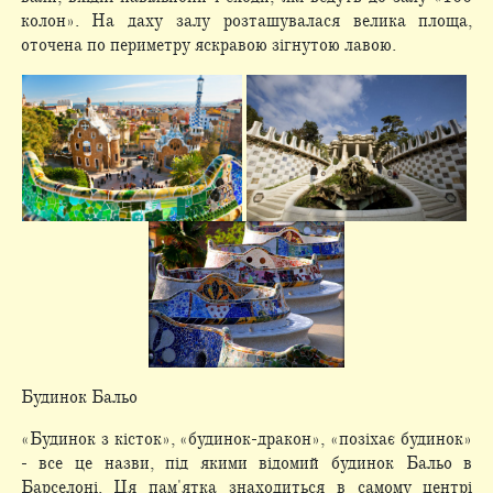
колон». На даху залу розташувалася велика площа,
оточена по периметру яскравою зігнутою лавою.
Будинок Бальо
«Будинок з кісток», «будинок-дракон», «позіхає будинок»
- все це назви, під якими відомий будинок Бальо в
Барселоні. Ця пам'ятка знаходиться в самому центрі