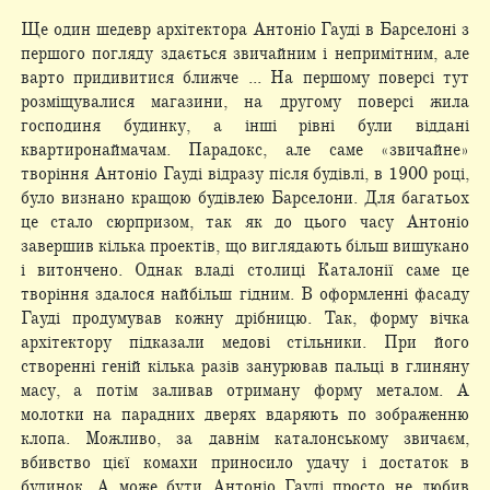
Ще один шедевр архітектора Антоніо Гауді в Барселоні з
першого погляду здається звичайним і непримітним, але
варто придивитися ближче ... На першому поверсі тут
розміщувалися магазини, на другому поверсі жила
господиня будинку, а інші рівні були віддані
квартиронаймачам. Парадокс, але саме «звичайне»
творіння Антоніо Гауді відразу після будівлі, в 1900 році,
було визнано кращою будівлею Барселони. Для багатьох
це стало сюрпризом, так як до цього часу Антоніо
завершив кілька проектів, що виглядають більш вишукано
і витончено. Однак владі столиці Каталонії саме це
творіння здалося найбільш гідним. В оформленні фасаду
Гауді продумував кожну дрібницю. Так, форму вічка
архітектору підказали медові стільники. При його
створенні геній кілька разів занурював пальці в глиняну
масу, а потім заливав отриману форму металом. А
молотки на парадних дверях вдаряють по зображенню
клопа. Можливо, за давнім каталонському звичаєм,
вбивство цієї комахи приносило удачу і достаток в
будинок. А може бути Антоніо Гауді просто не любив