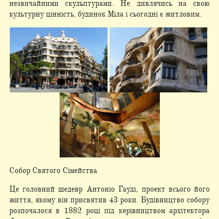
незвичайними скульптурами. Не дивлячись на свою
культурну цінність, будинок Міла і сьогодні є житловим.
Собор Святого Сімейства
Це головний шедевр Антоніо Гауді, проект всього його
життя, якому він присвятив 43 роки. Будівництво собору
розпочалося в 1882 році під керівництвом архітектора