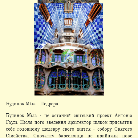
Будинок Міла - Педрера
Будинок Міла - це останній світський проект Антоніо
Гауді. Після його зведення архітектор цілком присвятив
себе головному шедевру свого життя - собору Святого
Сімейства. Спочатку барселонци не прийняли нове