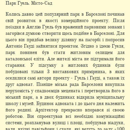
Парк Гуель. Місто-Сад
Колись давно цей популярний парк в Барселоні починав
свій розвиток в якості комерційного проекту. Після
поїздки в Англію Гуель був вражений парковими зонами і
загорівся думкою створити щось подібне в Барселоні. Для
цього він придбав велику ділянку на пагорбі і попросив
Антоніо Гауді зайнятися проектом. Згідно з ідеєю Гуеля,
парк повинен був стати житловим селищем для
каталонської еліти. Але жителі міста не підтримали його
старання. У підсумку з житлових будинків були
побудовані тільки 3 виставкових примірника, в яких
оселилися самі автори проекту - Гуель і Гауді, а також їх
друг адвокат. Пізніше міська рада Барселони викупила
нерухомість у спадкоємців мецената і перетворила його в
міський парк, а в двох будинках відкрила муніципальну
школу і музей. Будинок адвоката і до цього дня належить
його родині. Архітектор прекрасно впорався зі своєю
роботою. Він спроектував всі необхідні комунікаційні
системи, розпланував вулиці і площі, побудував віадуки,
вали, вхідні павільйони і сходи, які ведуть до залу «100