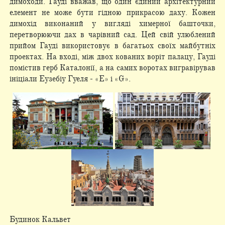
димоходи. Гауді вважав, що один єдиний архітектурний
елемент не може бути гідною прикрасою даху. Кожен
димохід виконаний у вигляді химерної башточки,
перетворюючи дах в чарівний сад. Цей свій улюблений
прийом Гауді використовує в багатьох своїх майбутніх
проектах. На вході, між двох кованих воріт палацу, Гауді
помістив герб Каталонії, а на самих воротах вигравірував
ініціали Еузебіу Гуеля - «Е» і «G».
Будинок Кальвет