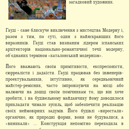
загадковий художник.
Гауді - саме блискуче виключення з мистецтва Модерну і,
разом з тим, по суті, один з найяскравіших його
виразників. Гауді став визнаним лідером іспанських
архітекторів національно-романтичної течії модерну,
об'єднаних терміном «каталонський модернізм».
Його вважають своїм примітивісти, експресіоністи,
сюрреалісти і дадаїсти. Гауді працював без інженерів-
проектувальників, інтуїтивно, як середньовічний
майстер-ремісник, часто імпровізуючи на місці або
малюючи на дошці своїм помічникам то, що він хоче
зробити, і на будівельному майданчику йому доводилося
прикладати чимало зусиль, щоб забезпечити реалізацію
своїх неймовірних задумів. Його будівлі «виростали»
органічно, як природні форми, вони не будувалися, а
«виникали» ... Конструкція непомітно переходила в