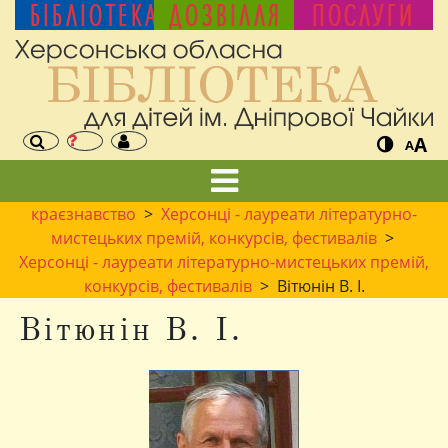
БІБЛІОТЕКА
ДОЗВІЛЛЯ
ПОСЛУГИ
A
A
краєзнавство
>
Херсонці - лауреати літературно-
мистецьких премій, конкурсів, фестивалів
>
Херсонці - лауреати літературно-мистецьких премій,
конкурсів, фестивалів
> Вітюнін В. І.
Вітюнін В. І.