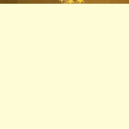
Пункт
європейської
інформації