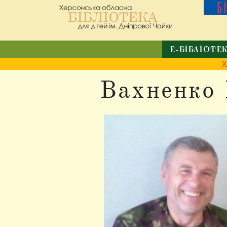
Б
Е-БІБЛІОТЕ
Х
Вахненко 