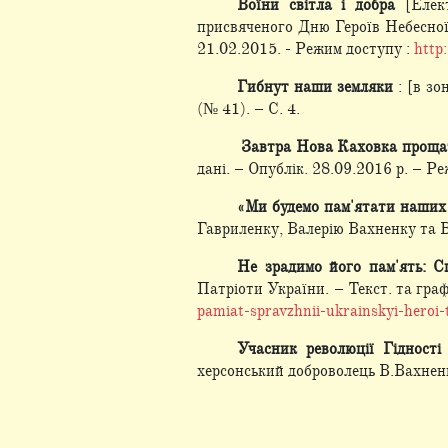
Воїни світла і добра
[Елект
присвяченого Дню Героїв Небесної 
21.02.2015. - Режим доступу :
http
Гибнут наши земляки
: [в з
(№ 41). – С. 4.
Завтра Нова Каховка прощат
дані. – Опублік. 28.09.2016 р. – Р
«Ми будемо пам'ятати наших
Гавриленку, Валерію Вахненку та Ві
Не зрадимо його пам'ять: С
Патріоти України. – Текст. та граф
pamiat-spravzhnii-ukrainskyi-hero
Учасник революції Гідност
херсонський доброволець В.Вахненко