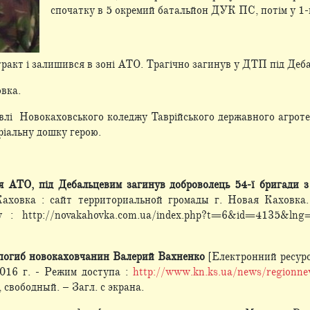
спочатку в 5 окремий батальйон ДУК ПС, потім у 
тракт і залишився в зоні АТО. Трагічно загинув у ДТП під Деб
вка.
влі Новокаховського коледжу Таврійського державного агротех
ріальну дошку герою.
ня АТО, під Дебальцевим загинув доброволець 54-ї бригади 
аховка : сайт территориальной громады г. Новая Каховка. 
 : http://novakahovka.com.ua/index.php?t=6&id=4135&lng
погиб новокаховчанин Валерий Вахненко
[Електронний ресурс]
2016 г. - Режим доступа :
http://www.kn.ks.ua/news/regionnew
, свободный. – Загл. с экрана.