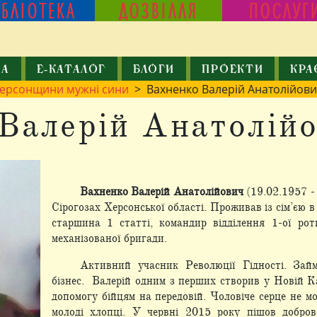
ІБЛІОТЕКА
ДОЗВІЛЛЯ
ПОСЛУГ
КА
Е-КАТАЛОГ
БЛОГИ
ПРОЕКТИ
КРА
ерсонщини мужні сини
> Вахненко Валерій Анатолійов
Валерій Анатолій
Вахненко Валерій Анатолійович
(19.02.1957 -
Сірогозах Херсонської області. Проживав із сім’єю 
старшина 1 статті, командир відділення 1-ої рот
механізованої бригади.
Активний учасник Революції Гідності. Займ
бізнес. Валерій одним з перших створив у Новій Ка
допомогу бійцям на передовій. Чоловіче серце не м
молоді хлопці. У червні 2015 року пішов добро