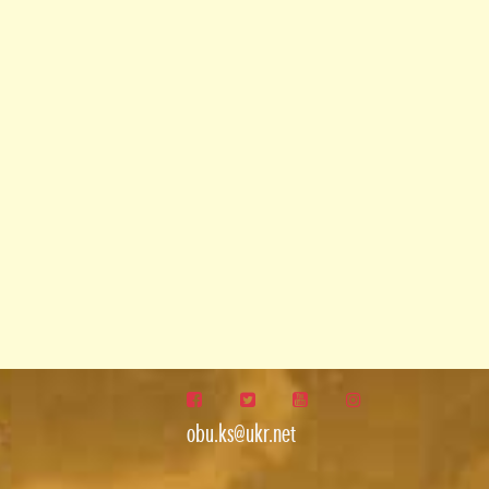
obu.ks@ukr.net