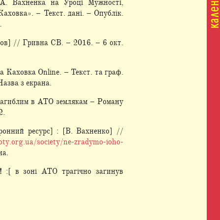
 А. Вахненка на Уроці Мужності,
аховка». – Текст. дані. – Опублік.
.
ов] // Гривна СВ. – 2016. – 6 окт.
а Каховка Online. – Текст. та граф.
 Назва з екрана.
 загиблим в АТО землякам – Роману
2.
ронний ресурс] : [В. Вахненко] //
ioty.org.ua/society/ne-zradymo-ioho-
на.
!
:[ в зоні АТО трагічно загинув