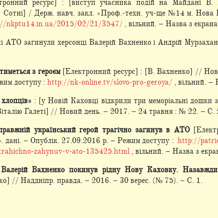
ронний ресурс] : [виступ учасника подій на Майдані В.
Сотні] / Держ. навч. закл. «Проф.-техн. уч-ще №14 м. Нова К
://nkptu14.in.ua/2015/02/21/3547/
, вільний. – Назва з екрана
оні АТО загинули херсонці Валерій Вахненко і Андрій Мурзахан
иметься з героєм
[Електронний ресурс] : [В. Вахненко] // Нов
ежим доступу :
http://nk-online.tv/slovo-pro-geroya/
, вільний. –
 хлопців»
: [у Новій Каховці відкрили три меморіальні дошки
талію Галеті] // Новий день. – 2017. – 24 травня : № 22. – С. 
правжній український герой трагічно загинув в АТО
[Елект
. дані. – Опублік. 27.09.2016 р. – Режим доступу :
http://patr
i-trahichno-zahynuv-v-ato-135425.html
, вільний. – Назва з екра
і Валерій Вахненко покинув рідну Нову Каховку. Назавжди
] // Наддніпр. правда. – 2016. – 30 верес. (№ 75). – С. 1.