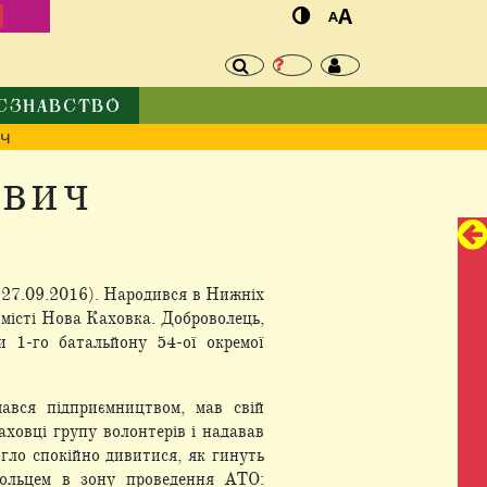
И
A
A
ЄЗНАВСТВО
ич
ович
 27.09.2016). Народився в Нижніх
в місті Нова Каховка. Доброволець,
и 1-го батальйону 54-ої окремої
ався підприємництвом, мав свій
ховці групу волонтерів і надавав
огло спокійно дивитися, як гинуть
вольцем в зону проведення АТО: