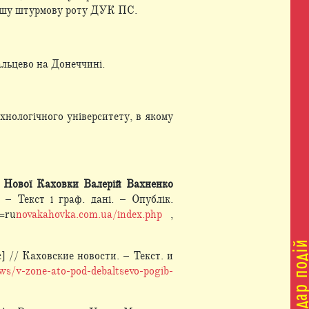
1-шу штурмову роту ДУК ПС.
альцево на Донеччині.
нологічного університету, в якому
з Нової Каховки Валерій Вахненко
– Текст і граф. дані. – Опублік.
=ru
novakahovka.com.ua/index.php
,
 // Каховские новости. – Текст. и
s/v-zone-ato-pod-debaltsevo-pogib-