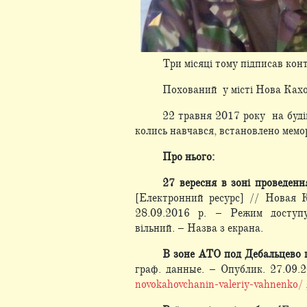
Три місяці тому підписав кон
Похований у місті Нова Кахо
22 травня 2017 року на буді
колись навчався, встановлено мемо
Про нього:
27 вересня в зоні проведен
[Електронний ресурс] // Новая К
28.09.2016 р. – Режим доступу
вільний. – Назва з екрана.
В зоне АТО под Дебальцево 
граф. данные. – Опублик. 27.09.
novokahovchanin-valeriy-vahnenko/