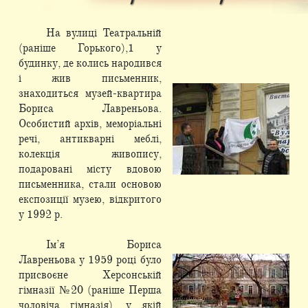
На вулиці Театральній
(раніше Горького),1 у
будинку, де колись народився
і жив письменник,
знаходиться музей-квартира
Бориса Лавреньова.
Особистий архів, меморіальні
речі, антикварні меблі,
колекція живопису,
подаровані місту вдовою
письменника, стали основою
експозиції музею, відкритого
у 1992 р.
Ім’я Бориса
Лавреньова у 1959 році було
присвоєне Херсонській
гімназії №20 (раніше Перша
чоловіча гімназія), у якій