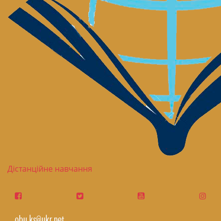
Дістанційне навчання
obu.ks@ukr.net