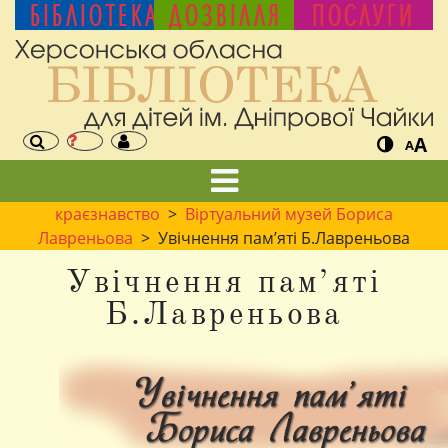
БІБЛІОТЕКА
ДОЗВІЛЛЯ
ПОСЛУГИ
A
A
краєзнавство
>
Віртуальний музей Бориса
Лавреньова
> Увічнення пам’яті Б.Лавреньова
Увічнення пам’яті
Б.Лавреньова