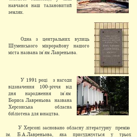
навчався наш талановитий
земляк.
Одна з центральних вулиць
Шуменського мікрорайону нашого
міста названа ім'ям Лавреньова.
У 1991 році з нагоди
відзначення 100-річчя від
дня народження ім'ям
Бориса Лавреньова названа
Херсонська обласна
бібліотека для юнацтва.
У Херсоні засновано обласну літературну премію
ім. Б.А.Лавреньова, яка присуджується у трьох