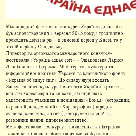
Міжнародний фестиваль-конкурс «Україна єднає світ»
був започаткований 1 вересня 2015 року, і традиційно
проходить двічі на рік – в зимовий період у Києві, та у
літній період у Скадовську.
Директор та організатор міжнародного конкурсу-
фестивалю «Україна єднає світ» – Ощаповська Лариса
Леонідівна за підтримки Міністерства культури та
інформаційної політики України та благодійного фонду
«Україна об’єднує світ». До складу журі входять
Заслужені діячі культури і мистецтв України, артисти,
видатні хореографи та співаки, які оцінюють
майстерність учасників в номінаціях: «Вокал» (естрадний,
народний, академічний), «Хореографія» (народна,
сучасна, класична, дитяча), інструментальний та
розмовний жанри, циркове мистецтво.
Мета фестивалю–конкурсу – виявлення та підтримка
талановитої молоді, обмін творчими здобутками,