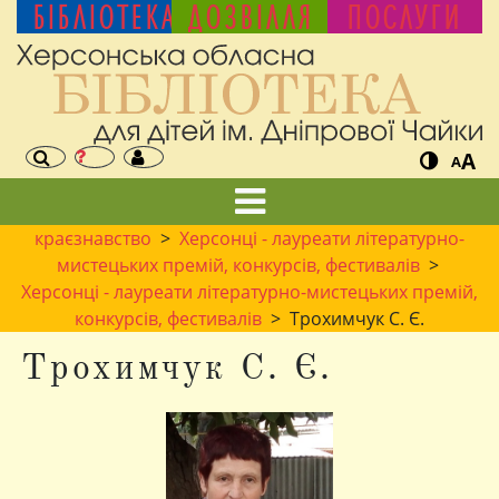
БІБЛІОТЕКА
ДОЗВІЛЛЯ
ПОСЛУГИ
A
A
краєзнавство
>
Херсонці - лауреати літературно-
мистецьких премій, конкурсів, фестивалів
>
Херсонці - лауреати літературно-мистецьких премій,
конкурсів, фестивалів
> Трохимчук С. Є.
Трохимчук С. Є.