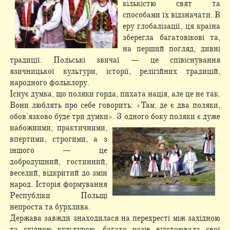
кількістю свят та
способами їх відзначати. В
еру глобалізації, ця країна
зберегла багатовікові та,
на перший погляд, дивні
традиції. Польські звичаї — це співіснування
язичницької культури, історії, релігійних традицій,
народного фольклору.
Існує думка, що поляки горда, пихата нація, але це не так.
Вони люблять про себе говорить: «Там, де є два поляки,
обов'язково буде три думки». З одного боку
поляки є дуже
набожними, практичними,
впертими, строгими, а з
іншого — це
добродушний, гостинний,
веселий, відкритий до змін
народ. Історія формування
Республіки Польщі
непроста та бурхлива.
Держава завжди знаходилася на перехресті між західною
та східною культурою, багато разів відстоювала свої