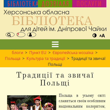
БІБЛІОТЕКА
ДОЗВІЛЛЯ
ПОСЛУГИ
A
A
блоги
>
Пункт EU
>
Європейська мозаїка
>
Польща
>
Культура та традиції
> Традиції та звичаї
Польщі
Традиції та звичаї
Польщі
Польща в усьому світі
славиться своїм особливим
національним колоритом,