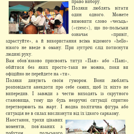
право вибору.
Поляки люблять вітати
один одного. Можете
вимовити слово «чесьць»
(«czesc»), що по-польськи
означає «привіт,
здрастуйте», а й використання всіма відомого «hеllo»
нікого не введе в оману. При зустрічі слід потиснути
людині руку.
Вам обов’язково присвоять титул «Пан» або «Пані»,
обійтися без яких просто-таки не можна, поки ви
офіційно не перейдете на «ти».
Поляки дивують своїм гумором. Вони люблять
розповідати анекдоти про себе самих, щоб їх ніхто не
випередив. І завжди з честю виходять із скрутного
становища, тому що будь незручні ситуації спритно
перетворюють на жарт. І жодна політична фігура або
ситуація не в силах вислизнути від їх їдкого сарказму.
Наостанок, трохи цікавих
моментів, пов'язаних з
побутом польського