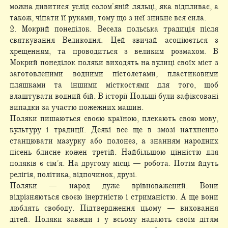
можна дивитися услід солом'яній ляльці, яка відпливає, а
також, чіпати її руками, тому що з неї зникне вся сила.
2. Мокрий понеділок. Весела польська традиція після
святкування Великодня. Цей звичай асоціюється з
хрещенням, та проводиться з великим розмахом. В
Мокрий понеділок поляки виходять на вулиці своїх міст з
заготовленими водними пістолетами, пластиковими
пляшками та іншими місткостями для того, щоб
влаштувати водний бій. В історії Польщі були зафіксовані
випадки за участю пожежних машин.
Поляки пишаються своєю країною, плекають свою мову,
культуру і традиції. Деякі все ще в змозі натхненно
станцювати мазурку або полонез, а знанням народних
пісень блисне кожен третій. Найбільшою цінністю для
поляків є сім’я. На другому місці — робота. Потім йдуть
релігія, політика, відпочинок, друзі.
Поляки — народ дуже врівноважений. Вони
відрізняються своєю інертністю і стриманістю. А ще вони
люблять свободу. Підтвердження цьому — виховання
дітей. Поляки завжди і у всьому надають
своїм дітям