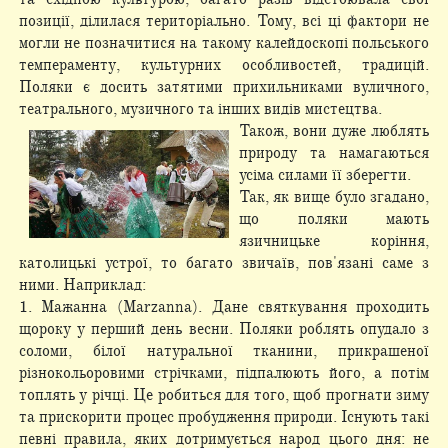
позиції, ділилася територіально. Тому, всі ці фактори не
могли не позначитися на такому калейдоскопі польського
темпераменту, культурних особливостей, традицій.
Поляки є досить затятими прихильниками вуличного,
театрального, музичного та інших видів мистецтва.
Також, вони дуже люблять
природу та намагаються
усіма силами її зберегти.
Так, як вище було згадано,
що поляки мають
язичницьке коріння,
католицькі устрої, то багато звичаїв, пов'язані саме з
ними. Наприклад:
1. Мажанна (Marzanna). Дане святкування проходить
щороку у перший день весни. Поляки роблять опудало з
соломи, білої натуральної тканини, прикрашеної
різнокольоровими стрічками, підпалюють його, а потім
топлять у річці. Це робиться для того, щоб прогнати зиму
та прискорити процес пробудження природи. Існують такі
певні правила, яких дотримується народ цього дня: не