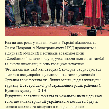
Раз на два роки у жовтні, коли в Україні відзначають
Свято Покрови, у Новотроїцькому ЦКД проводиться
відкритий обласний фестиваль козацької пісні
«Слобідський козачий круг», учасниками якого є ансамблі
та окремі виконавці пісень козацької тематики.
Фестиваль має свій неповторний колорит і користується
великою популярністю у глядачів та самих учасників.
Організатори фестивалю: Відділ освіти, відділ культури і
туризму Новотроїцької райдержадміністрації, районний
Будинок культури, ОЦНТ.
Відкритий обласний фестиваль козацької пісні є доказом
того, що славні традиції українського козацтва будуть
завжди знаходити відлуння в серцях нащадків.