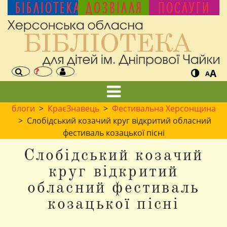
БІБЛІОТЕКА
ДОЗВІЛЛЯ
ПОСЛУГИ
A
A
блоги
>
КраєЗнавець
>
Фестивальна Херсонщина
> Слобідський козачий круг відкритий обласний
фестиваль козацької пісні
Слобідський козачий
круг відкритий
обласний фестиваль
козацької пісні