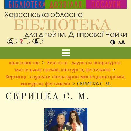
БІБЛІОТЕКА
ДОЗВІЛЛЯ
ПОСЛУГИ
A
A
краєзнавство
>
Херсонці - лауреати літературно-
мистецьких премій, конкурсів, фестивалів
>
Херсонці - лауреати літературно-мистецьких премій,
конкурсів, фестивалів
> СКРИПКА С. М.
СКРИПКА С. М.