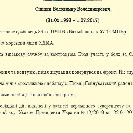
Сініцин Володимир Володимирович
(31.05.1993 – 1.07.2017)
йськовослужбовець 34-го ОМПБ «Батьківщина» 57-ї ОМПБр.
йно-морський ліцей ХДМА.
а військову службу за контрактом. Брав участь у боях за С
.
ння та контузію, після лікування повернувся на фронт. Ніс сл
 на міні з «розтяжкою» поблизу с. Піски (Ясинуватський район)
овомиколаївці Новотроїцького р-ну.
віддані дії, виявлені у захисті державного суверенітету та 
обов’язку, Указом Президента України №12/2018 від 22.01.20