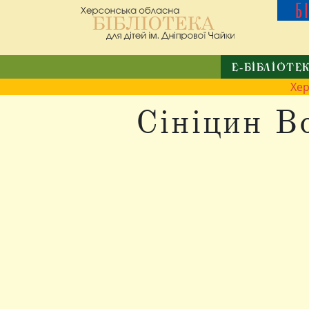
Б
Е-БІБЛІОТЕ
Хе
Сініцин В