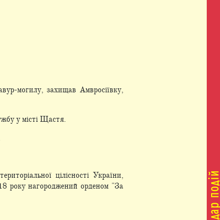
авур-могилу, захищав Амвросіївку,
ужбу у місті Щастя.
.
територіальної цілісності України,
18 року нагороджений орденом "За