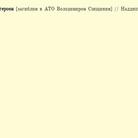
 героєм
[загиблим в АТО Володимиром Сініциним] // Наддніп