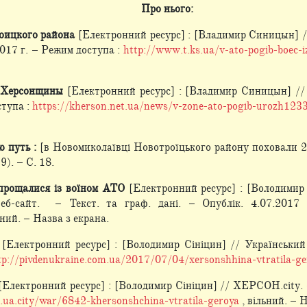
Про нього:
оицкого района
[Електронний ресурс] : [Владимир Синицын] /
2017 г. – Режим доступа :
http://www.t.ks.ua/v-ato-pogib-boec-i
 Херсонщины
[Електронний ресурс] : [Владимир Синицын] // K
ступа :
https://kherson.net.ua/news/v-zone-ato-pogib-urozh123
 путь :
[в Новомиколаївці Новотроїцького району поховали 2
9). – С. 18.
прощалися із воїном АТО
[Електронний ресурс] : [Володимир
 веб-сайт. – Текст. та граф. дані. – Опублік. 4.07.201
ьний. – Назва з екрана.
[Електронний ресурс] : [Володимир Сініцин] // Український П
tp://pivdenukraine.com.ua/2017/07/04/xersonshhina-vtratila-ge
[Електронний ресурс] : [Володимир Сініцин] // ХЕРСОН.city. –
.ua.city/war/6842-khersonshchina-vtratila-geroya
, вільний. – 