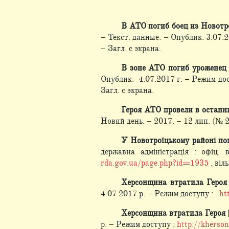
В АТО погиб боец из Новотр
– Текст. данные. – Опублик. 3.07.
– Загл. с экрана.
В зоне АТО погиб уроженец
Опублик. 4.07.2017 г. – Режим до
Загл. с экрана.
Героя АТО провели в останню
Новий день. – 2017. – 12 лип. (№ 2
У Новотроїцькому районі по
державна адміністрація : офіц.
rda.gov.ua/page.php?id=1935
, віл
Херсонщина втратила Героя
4.07.2017 р. – Режим доступу :
ht
Херсонщина втратила Героя
р. – Режим доступу :
http://kherson