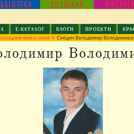
ІБЛІОТЕКА
ДОЗВІЛЛЯ
ПОСЛУГ
КА
Е-КАТАЛОГ
БЛОГИ
ПРОЕКТИ
КРА
рсонщини мужні сини
> Сініцин Володимир Володимиро
олодимир Володим