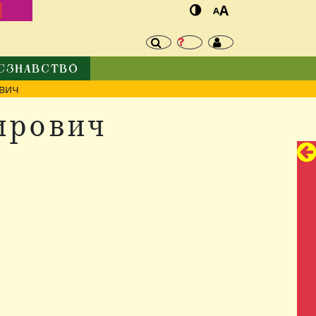
И
A
A
ЄЗНАВСТВО
вич
ирович