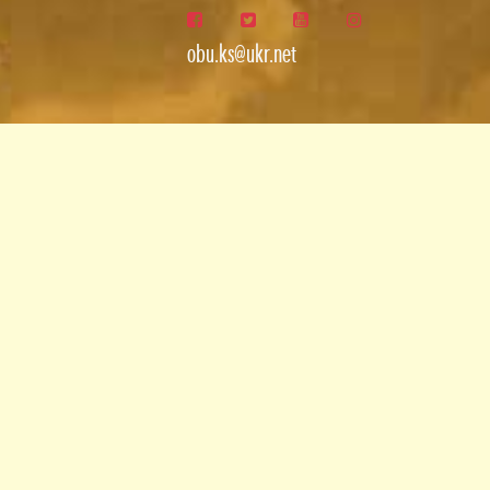
obu.ks@ukr.net