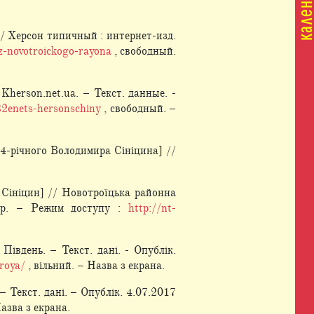
/ Херсон типичный : интернет-изд.
z-novotroickogo-rayona
, свободный.
herson.net.ua. – Текст. данные. -
32enets-hersonschiny
, свободный. –
4-річного Володимира Сініцина] //
 Сініцин] // Новотроїцька районна
7 р. – Режим доступу :
http://nt-
івдень. – Текст. дані. - Опублік.
roya/
, вільний. – Назва з екрана.
 Текст. дані. – Опублік. 4.07.2017
Назва з екрана.