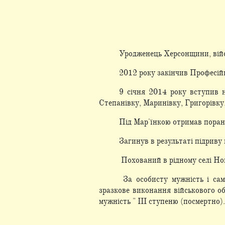
Уродженець Херсонщини, ві
2012 року закінчив Професі
9 січня 2014 року вступив н
Степанівку, Маринівку, Григорівку
Під Мар'їнкою отримав поране
Загинув в результаті підриву
Похований в рідному селі Н
За особисту мужність і само
зразкове виконання військового 
мужність " III ступеню (посмертно).