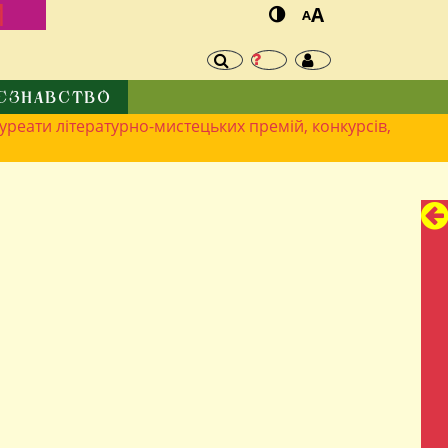
И
A
A
ЄЗНАВСТВО
ауреати літературно-мистецьких премій, конкурсів,