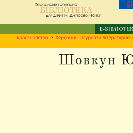
Б
Е-БІБЛІОТЕ
краєзнавство
>
Херсонці - лауреати літературно-
Шовкун Ю