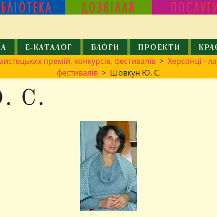
ІБЛІОТЕКА
ДОЗВІЛЛЯ
ПОСЛУГ
КА
Е-КАТАЛОГ
БЛОГИ
ПРОЕКТИ
КРА
мистецьких премій, конкурсів, фестивалів
>
Херсонці - л
фестивалів
> Шовкун Ю. С.
. С.