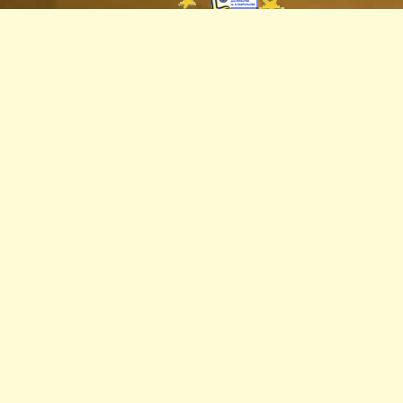
Пункт
європейської
інформації