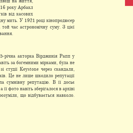
бляєш на життя,
916 року Арбакл
ків від касових
одну мить. У 1921 році кінопродюсер
ой час астрономічну суму. З цієї
вання.
25-річна акторка Вірджинія Рапп у
віть за богемними мірками, була не
і студії Keystone через скандали,
ків. Це не лише шкодило репутації
а сумнівну репутацію. В її досьє
її фото навіть зберігалося в архіві
розуміли, що відбувається навколо.