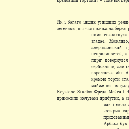
кремовими тортами» – саме він пер
Як і багато інших успішних режи
легендою, під час пікніка на берез
ними спалахнула 
згадає. Можливо
американський 
неприємностей, а
пиріг повернувс
серйозніше, але 
ворожнеча між Ар
кремові торти ст
майже всі популяр
Keystone Studios Фреда Мейса і Ч
приносили нечувані прибутки, а с
мав і свою
чотирма ка
прихованими
Арбакл був 