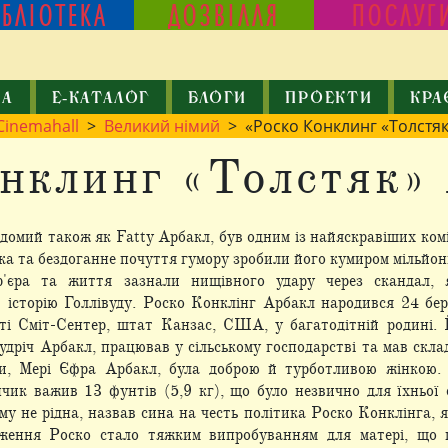
ІБЛІОТЕКА
ДОЗВІЛЛЯ
ПОСЛУГ
КА
Е-КАТАЛОГ
БЛОГИ
ПРОЕКТИ
КРА
Cinemahall
>
Великий німий
> «Роско Конклинг «Толстяк
нклинг «Толстяк»
домий також як Fatty Арбакл, був одним із найяскравіших комі
ка та бездоганне почуття гумору зробили його кумиром мільйон
р'єра та життя
зазнали нищівного удару через скандал, 
 історію Голлівуду. Роско Конклінг Арбакл народився 24 бер
ті Сміт-Сентер, штат Канзас, США, у багатодітній родині. 
Гудріч Арбакл, працював у сільському господарстві та мав скл
ти, Мері Єфра Арбакл, була доброю й турботливою жінкою.
чик важив 13 фунтів (5,9 кг), що було незвично для їхньої с
у не рідна, назвав сина на честь політика Роско Конклінга, 
ження Роско стало тяжким випробуванням для матері, що п