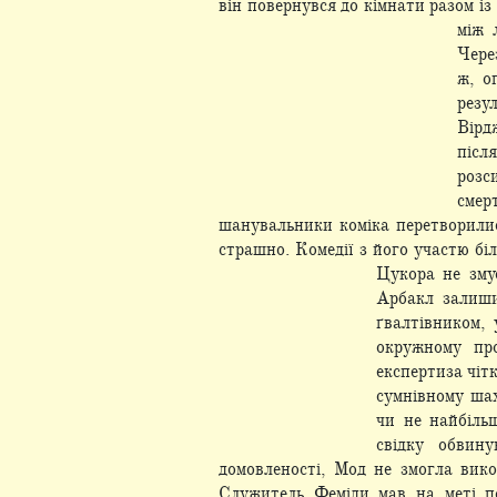
він повернувся до кімнати разом 
між 
Чере
ж, о
резу
Вірд
післ
розс
смер
шанувальники коміка перетворилис
страшно. Комедії з його участю б
Цукора не зму
Арбакл залиши
ґвалтівником,
окружному про
експертиза чіт
сумнівному шах
чи не найбіль
свідку обвин
домовленості, Мод не змогла вик
Служитель Феміди мав на меті по