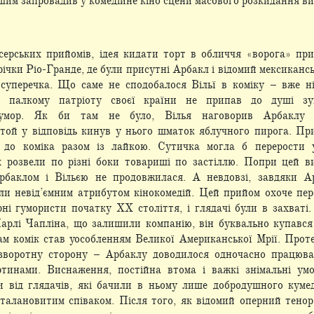
шим запровадив у комедійне кіно сцени масового розкидання ви
серських прийомів, ідея кидати торт в обличчя «ворога» при
і річки Ріо-Гранде, де були присутні Арбакл і відомий мексикан
суперечка. Що саме не
сподобалося Вільї в коміку – вже н
, палкому патріоту своєї країни не припав до душі зу
гумор. Як би там не було, Вілья наговорив Арбаклу 
 той у відповідь кинув у нього шматок яблучного пирога. Пр
я до коміка разом із лайкою. Сутичка могла б перерости 
їх розвели по різні боки товариші по застіллю. Попри цей в
баклом і Вільєю не продовжилася. А невдовзі, завдяки А
али невід’ємним атрибутом кінокомедій. Цей прийом охоче пе
ні гумористи початку ХХ століття, і глядачі були в захваті.
арлі Чапліна, що залишили компанію, він буквально купався
ам комік став уособленням Великої Американської Мрії. Прот
 зворотну сторону – Арбаклу
доводилося одночасно працюва
ртинами. Виснаження, постійна втома і важкі знімальні ум
 від глядачів, які бачили в ньому лише добродушного куме
талановитим співаком. Після того, як відомий оперний тено