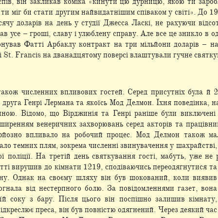
спів, він закликав коміка «кинути цю дурницю, якою ти заро
 ти міг би стати другим найвидатнішим співаком у світі». До 1
сячу доларів на день у студії Джесса Ласкі, не рахуючи відсот
мав усе – гроші, славу і улюблену справу. Але все це зникло в 
ував Фатті Арбаклу контракт на три мільйони доларів – на т
і St. Francis на дванадцятому поверсі влаштували гучне святку
 також численних впливових гостей. Серед присутніх була й 
о друга Генрі
Лермана та якоїсь Мод Делмон. Їхня поведінка, на
ною. Відомо, що Вірджинія та Генрі раніше були виключені з
оширенням венеричних захворювань серед акторів та працівни
серйозно впливало на робочий процес. Мод Делмон також мал
ло темних плям, зокрема численні звинувачення у шахрайстві, а 
ої поліції. На третій день святкування гості, мабуть, уже не 
ті вирушив до кімнати 1219, сподіваючись переодягнутися та
ну. Однак на своєму шляху він був шокований, коли виявив
огнала від нестерпного болю. За повідомленнями газет, вона
їй соку з бару. Після цього він поспішно залишив кімнату,
дкреслює преса, він був повністю одягнений. Через деякий час