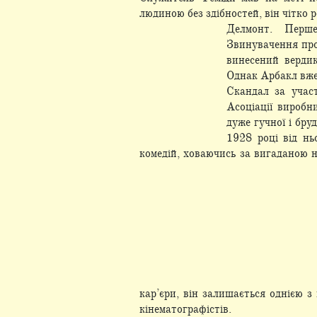
людиною без здібностей, він чітко 
Делмонт. Перш
Звинувачення про
винесений вердик
Однак Арбакл вже 
Скандал за учас
Асоціації виробни
дуже гучної і бру
1928 році від нь
комедій, ховаючись за вигаданою 
кар’єри, він залишається однією 
кінематографістів.