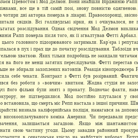
із Заєм Превостом і Мод Делмон. Вони знайшли Вірджинію Рапп
ліжками, все
ще в тій самій позі, знову повністю одягненою.
з чотири дні акторка померла в лікарні. Правоохоронці, звісно
питали свідків. Всі голлівудські зірки, як і очікувалося, н
льтатах розслідування. Однак свідчення Мод Делмон виклика
жинія Рапп померла після того, як її зґвалтував Фетті Арбакл.
я цього головного підозрюваного
затримали. Кар'єра і репутац
ипалася в пух і прах ще до початку розслідування. Таблоїди в
тельною хваткою. Яких тільки подробиць не закидали читачам 
я на його не менш затятих переслідувачів. Фетті перестав с
ільше не збирали захоплених натовпів. Реакція кінопродюсера
сила себе чекати. Контракт з Фетті
був розірваний. Фактич
вся без роботи з «вовчим» квитком. Жодна студія не захот
 усі його фільми були зняті з прокату. Водночас факти, на
курору, не підтвердилися. Мод постійно плуталася у свої
ко встановила, що смерть міс Репп настала з іншої причини. Шв
райстві визнала каліфорнійська поліція, намагався за допом
ш високооплачуваного коміка Америки. Чи передавали пред
увачення, залишається загадкою. Якщо між шантажистом
онати свою
частину угоди. Цьому завадив районний прокуро
трапити в сенаторське крісло на майбутніх виборах. Буду