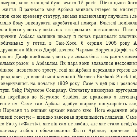
померла, коли хлопцеві було всього 12 років. Після цього йог
 життя. З
раннього віку Арбакл виявляв інтерес до мистец
опри свою кремезну статуру, він мав надзвичайну гнучкість і ле
оляло йому виконувати акробатичні номери. Вчителі помічал
вали брати участь у шкільних театральних постановках. Після 
тирічний Арбакл залишив школу й почав працювати хлопчик
побігеньках у готелі в Сан-Хосе. 6 серпня
1908 року А
одружився з Мінтою Дарфі, дочкою Чарльза Воррена Дарфі та
Адкінс. Дарфі приймала участь у зьомках багатьох ранніх коме
фільмах разом з Арбаклом. Як пара вони здавалися несхожими
жінкою невисокого зросту, тоді як Арбакл перехилив терези д
приєднався до водевільної компанії Morosco Burbank Stock і в
повернувшись на початку 1909 року. Саме в цей рік і розпоча
студії Selig Polyscope Company. Спочатку виконував другорядн
він
перейшов до Keystone Studios, де працював з легенда
еннетом. Саме там Арбакл здобув широку популярність зав
л Норманд та іншими зірками німого кіно. Його екранний обр
ливий товстун – швидко завоював прихильність глядачів. Саме
ко Fatty («Фатті»), яке він сам не любив, але яке стало невід’
иканську любов і обожнювання Фатті Арбаклу принесли «б