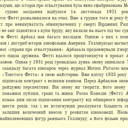
розумів, що історія про зґвалтування була явно сфабрикована М
е судове засідання
відбулося 14 листопада 1921 рок
ти Фетті розвалювалося на очах. Вже 4 грудня того ж року б
т про невинуватість обвинувачених у смерті Вірджинії Рап
не зміг піднятися з купи бруду, яку вилили на нього під час суд
тю Фетті Арбакл мав багато наслідків. Однією з них є поя
ків і дистриб'юторів кінофільмів Америки. Голлівудські магна
дної «справи про зґвалтування». Арбакала продовжували ігнору
ого пішла дружина. Фетті вдалося проштовхнути в прокат л
назвою. Однак у 1931 році громадська думка знову змінилася.
скандалу багато кінозірок через журнал Motion Pictures ви
«Товстого Фетта» в свою майстерню. Вже влітку 1933 року
підписали контракт з великим коміком. Перед Арбаклом знов
райдужні перспективи. Він знову міг творити, його знову
поважної публіки, гроші та жінки. Роско Конклін (Фетті) А
кілька днів після підписання контракту від обширного інфар
шести років, так і не встигнувши реалізувати більшість с
залишив величезний внесок у розвиток кінокомедії. Нез
з найвпливовіших фігур раннього Голлівуду, а його фільми пр