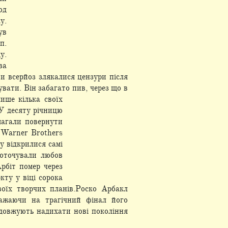
од
у.
ув
п.
у.
ва
ти всерйоз злякалися цензури після
вати. Він забагато пив, через що в
ише кілька своїх
 У десяту
річницю
магали повернути
 Warner Brothers
у відкрилися самі
 оточували любов
рбіт помер через
кту у віці сорока
воїх творчих планів.Роско Арбакл
важаючи на трагічний фінал його
одовжують надихати нові покоління