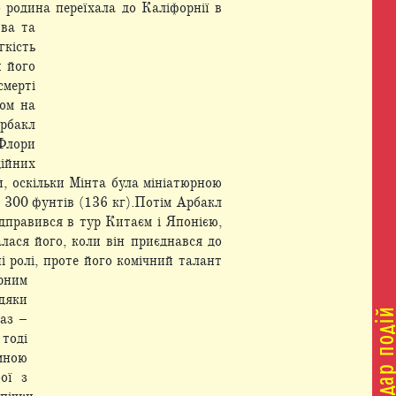
о родина переїхала до Каліфорнії в
тва та
гкість
и його
смерті
ом на
рбакл
 Флори
дійних
, оскільки Мінта була мініатюрною
о 300 фунтів (136 кг).Потім Арбакл
ідправився в тур Китаєм і Японією,
лася його, коли він приєднався до
і ролі, проте його комічний талант
рним
дяки
аз –
 тоді
ємною
ої з