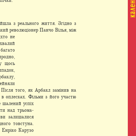
пічки.
йшла з реального життя. Згідно з
ський революціонер Панчо Вілья, між
іхто не
хвалий
багато
иродно,
у щось
ипадок,
рбаклу,
рейняли
 Після того, як Арбакл замінив на
 в оплесках. Фільми з його участю
е шалений успіх
ти над трьома-
ови залишалися
дного товстуна.
р Енріко Карузо