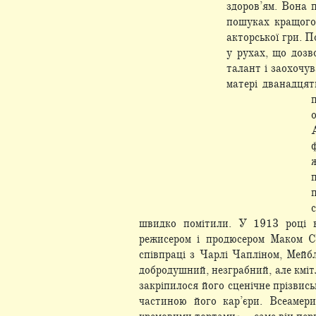
здоров’ям. Вона 
пошуках кращого
акторської гри. П
у рухах, що дозв
талант і заохочу
матері дванадця
швидко помітили. У 1913 році 
режисером і продюсером Маком С
співпраці з Чарлі Чапліном, Мейб
добродушний, незграбний, але кміт
закріпилося його сценічне прізвись
частиною його кар’єри. Всеамер