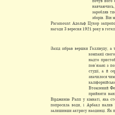
почув його 
навчаючись,
заробляв ти
зборів. Він 
Paramount Адольф Цукор запропон
нагоди 3 вересня 1921 року в готел
Захід зібрав вершки Голлівуду, а
компанії свог
надто пристой
пов’язані з п
студії, а й 
значилося чима
каліфорнійськ
Втомлений Фет
прийняти ван
Вірджинію Рапп у кімнаті, яка ст
попросила води, і Арбакл налив 
залишивши актрису наодинці. Як пі