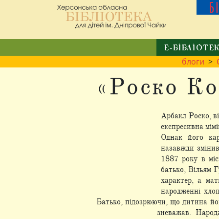
Б
Е-БІБЛІОТЕ
блоги
>
«Роско Ко
Арбакл Роско, ві
експресивна мімі
Однак його ка
назавжди змінив
1887 року в міс
батько, Вільям 
характер, а ма
народженні хлоп
Батько, підозрюючи, що дитина йом
зневажав. Народ