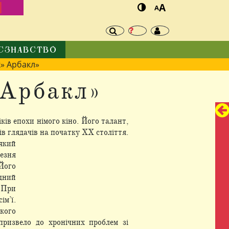
И
A
A
ЄЗНАВСТВО
» Арбакл»
 Арбакл»
ків епохи німого кіно. Його талант,
ів глядачів на початку ХХ століття.
який
езня
Його
адний
 При
ім’ї.
якого
ризвело до хронічних проблем зі