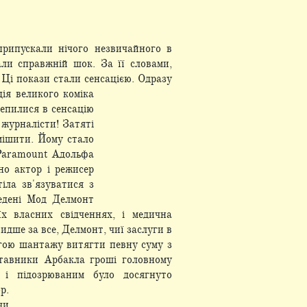
е припускали нічого незвичайного в
ли справжній шок. За її словами,
 Ці покази стали сенсацією. Одразу
ія великого коміка
чепилися в сенсацію
журналісти! Затяті
мішити. Йому стало
 Paramount Адольфа
но актор і режисер
іла зв'язуватися з
ведені Мод Делмонт
х власних свідченнях, і медична
идше за все, Делмонт, чиї заслуги в
огою шантажу витягти певну суму з
ставники Арбакла гроші головному
 і підозрюваним було досягнуто
р.
чи