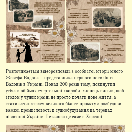
Розпочинається відеорозповідь з особистої історії юного
Жозефа Вадона – представника першого покоління
Вадонів в Україні. Понад 200 років тому, покинутий
усіма в обіймах смертельної хвороби, хлопець вижив, щоб
згодом у чужій країні не просто почати нове життя, а
стати зачинателем великого бізнес-проєкту з розбудови
важкої промисловості й суднобудування на теренах
південної України. І сталося це саме в Херсоні.