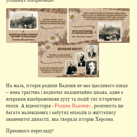
успішних підприємців?
На жаль, історія родини Вадонів не має щасливого кінця
– вона трагічна і водночас надзвичайно цікава, адже є
яскравим відображенням духу та подій тієї історичної
епохи. А відеоісторія
«Родина Вадонів»
, розповість ще
багато маловідомих і забутих епізодів із життєпису
знаменитої династії, яка творила історію Херсона.
Приємного перегляду!