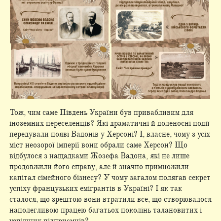
Тож, чим саме Південь України був привабливим для
іноземних переселенців? Які драматичні й доленосні події
передували появі Вадонів у Херсоні? І, власне, чому з усіх
міст неозорої імперії вони обрали саме Херсон? Що
відбулося з нащадками Жозефа Вадона, які не лише
продовжили його справу, але й значно примножили
капітал сімейного бізнесу? У чому загалом полягав секрет
успіху французьких емігрантів в Україні? І як так
сталося, що зрештою вони втратили все, що створювалося
наполегливою працею багатьох поколінь талановитих і