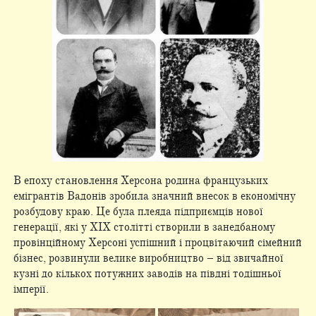
В епоху становлення Херсона родина французьких
емігрантів Вадонів зробила значний внесок в економічну
розбудову краю. Це була плеяда підприємців нової
генерації, які у ХІХ столітті створили в занедбаному
провінційному Херсоні успішний і процвітаючий сімейний
бізнес, розвинули велике виробництво – від звичайної
кузні до кількох потужних заводів на півдні тодішньої
імперії.