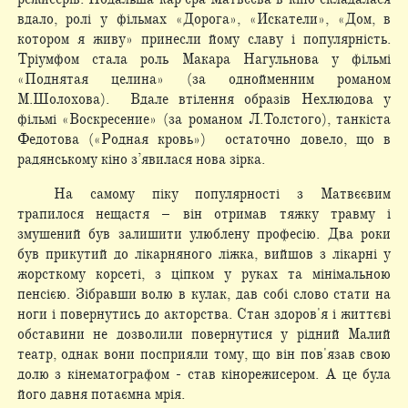
вдало, ролі у фільмах «Дорога», «Искатели», «Дом, в
котором я живу» принесли йому славу і популярність.
Тріумфом стала роль Макара Нагульнова у фільмі
«Поднятая целина» (за однойменним романом
М.Шолохова). Вдале втілення образів Нехлюдова у
фільмі «Воскресение» (за романом Л.Толстого), танкіста
Федотова («Родная кровь») остаточно довело, що в
радянському кіно з’явилася нова зірка.
На самому піку популярності з Матвєєвим
трапилося нещастя – він отримав тяжку травму і
змушений був залишити улюблену професію. Два роки
був прикутий до лікарняного ліжка, вийшов з лікарні у
жорсткому корсеті, з ціпком у руках та мінімальною
пенсією. Зібравши волю в кулак, дав собі слово стати на
ноги і повернутись до акторства. Стан здоров'я і життєві
обставини не дозволили повернутися у рідний Малий
театр, однак вони посприяли тому, що він пов'язав свою
долю з кінематографом - став кінорежисером. А це була
його давня потаємна мрія.