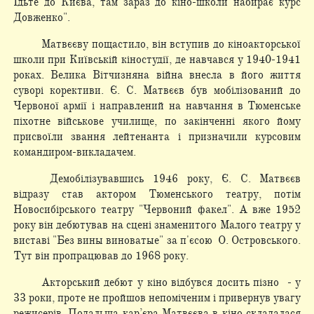
Їдьте до Києва, там зараз до кіно-школи набирає курс
Довженко".
Матвєєву пощастило, він вступив до кіноакторської
школи при Київській кіностудії, де навчався у 1940-1941
роках. Велика Вітчизняна війна внесла в його життя
суворі корективи. Є. С. Матвєєв був мобілізований до
Червоної армії і направлений на навчання в Тюменське
піхотне військове училище, по закінченні якого йому
присвоїли звання лейтенанта і призначили курсовим
командиром-викладачем.
Демобілізувавшись 1946 року, Є. С. Матвєєв
відразу став актором Тюменського театру, потім
Новосибірського театру "Червоний факел". А вже 1952
року він дебютував на сцені знаменитого Малого театру у
виставі "Без вины виноватые" за п'єсою О. Островського.
Тут він пропрацював до 1968 року.
Акторський дебют у кіно відбувся досить пізно - у
33 роки, проте не пройшов непоміченим і привернув увагу
режисерів. Подальша кар’єра Матвєєва в кіно складалася