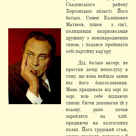
Скадовського району
Херсонської області. Його
батько, Семен Калинович
Матвєєв, пішов з сім’ї,
полишивши напризволяще
дружину з новонародженим
сином, і подався пробивати
собі партійну кар’єру.
Дід, батько матері, не
простив дочці непослуху в
тому, що вона вийшла заміж
без його благословення.
Мама працювала від зорі до
зорі, всю себе віддаючи
синові. Євген допомагав їй у
всьому, рано почав
заробляти на хліб,
працюючи на колгоспних
полях. Його трудовий стаж,