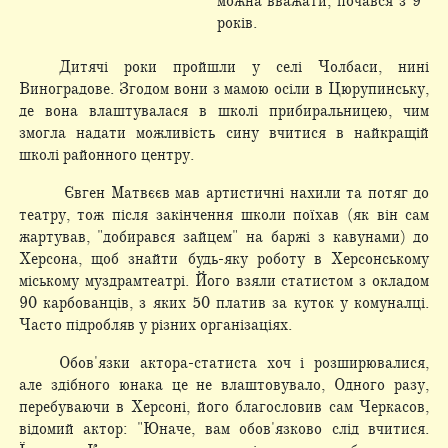
можна вважати, почався з 9
років.
Дитячі роки пройшли у селі Чолбаси, нині
Виноградове. Згодом вони з мамою осіли в Цюрупинську,
де вона влаштувалася в школі прибиральницею, чим
змогла надати можливість сину вчитися в найкращій
школі районного центру.
Євген Матвєєв мав артистичні нахили та потяг до
театру, тож після закінчення школи поїхав (як він сам
жартував, "добирався зайцем" на баржі з кавунами) до
Херсона, щоб знайти будь-яку роботу в Херсонському
міському муздрамтеатрі. Його взяли статистом з окладом
90 карбованців, з яких 50 платив за куток у комуналці.
Часто підробляв у різних організаціях.
Обов'язки актора-статиста хоч і розширювалися,
але здібного юнака це не влаштовувало, Одного разу,
перебуваючи в Херсоні, його благословив сам Черкасов,
відомий актор: "Юначе, вам обов'язково слід вчитися.