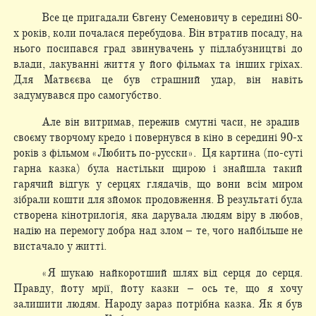
Все це пригадали Євгену Семеновичу в середині 80-
х років, коли почалася перебудова. Він втратив посаду, на
нього посипався град звинувачень у підлабузництві до
влади, лакуванні життя у його фільмах та інших гріхах.
Для Матвєєва це був страшний удар, він навіть
задумувався про самогубство.
Але він витримав, пережив смутні часи, не зрадив
своєму творчому кредо і повернувся в кіно в середині 90-х
років з фільмом «Любить по-русски». Ця картина (по-суті
гарна казка) була настільки щирою і знайшла такий
гарячий відгук у серцях глядачів, що вони всім миром
зібрали кошти для зйомок продовження. В результаті була
створена кінотрилогія, яка дарувала людям віру в любов,
надію на перемогу добра над злом – те, чого найбільше не
вистачало у житті.
«Я шукаю найкоротший шлях від серця до серця.
Правду, йоту мрії, йоту казки – ось те, що я хочу
залишити людям. Народу зараз потрібна казка. Як я був