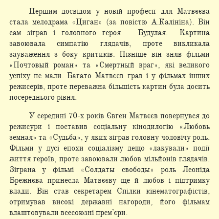
Першим досвідом у новій професії для Матвєєва
стала мелодрама «Циган» (за повістю А.Калініна). Він
сам зіграв і головного героя – Будулая. Картина
завоювала симпатію глядачів, проте викликала
зауваження з боку критиків. Пізніше він зняв фільми
«Почтовый роман» та «Смертный враг», які великого
успіху не мали. Багато Матвєєв грав і у фільмах інших
режисерів, проте переважна більшість картин була досить
посереднього рівня.
У середині 70-х років Євген Матвєєв повернувся до
режисури і поставив соціальну кінодилогію «Любовь
земная» та «Судьба», у яких зіграв головну чоловічу роль.
Фільми у дусі епохи соціалізму дещо «лакували» події
життя героїв, проте завоювали любов мільйонів глядачів.
Зіграна у фільмі «Солдаты свободы» роль Леоніда
Брежнєва принесла Матвєєву ще й любов і підтримку
влади. Він став секретарем Спілки кінематографістів,
отримував високі державні нагороди, його фільмам
влаштовували всесоюзні прем’єри.