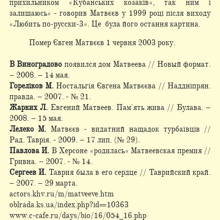
прихильником «Кубанських козаків», так ним і
залишаюсь» - говорив Матвєєв у 1999 році після виходу
«Любить по-русски-3». Це була його остання картина.
Помер Євген Матвєєв 1 червня 2003 року.
В Виноградово
появился дом Матвеева // Новый формат.
– 2008. – 14 мая.
Гореліков М.
Ностальгія Євгена Матвєєва // Наддніпрян.
правда. – 2007. - № 21.
Жарких Л.
Евгений Матвеев. Пам'ять жива // Булава. –
2008. – 15 мая.
Лелеко М.
Матвєєв - видатний нащадок турбаївців //
Рад. Таврія. - 2009. – 17 лип. (№ 29).
Павлова И.
В Херсоне «родилась» Матвеевская премия //
Гривна. – 2007. - № 14.
Сергеев И.
Таврия была в его сердце // Таврийский край.
– 2007. – 29 марта.
actors.khv.ru/m/matveeve.htm
oblrada.ks.ua/index.php?id=10363
www.c-cafe.ru/days/bio/16/054_16.php