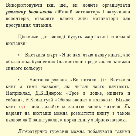
Використовуючи їхні ідеї, ви можете організувати
рекламну book-акцію
«Живий мотиватор» і залучивши
волонтерів, створити власні живі мотиватори для
просування читання.
Цікавими для молоді будуть жартівливі книжкові
виставки:
• Виставка-жарт «Я не пам´ятаю назву книги, але
обкладинка була синя» (на виставці представлені книжки
синього кольору)
• Виставка-розвага «Ви питали…))». Виставка
книг з тими назвами, які читачі часто плутають.
Наприклад, Д.К.Джером «Трое в лодке, нищета и
собаки», Э.Хемингуэй «Обком звонит в колокол». Більше
книг
тут
або додайте із запитів ваших читачів. Як
варіант на виставці можна розмістити книгу з такою
назвою як її запитували, а поряд книгу з вірною назвою.
Літературних гурманів можна побалувати такими