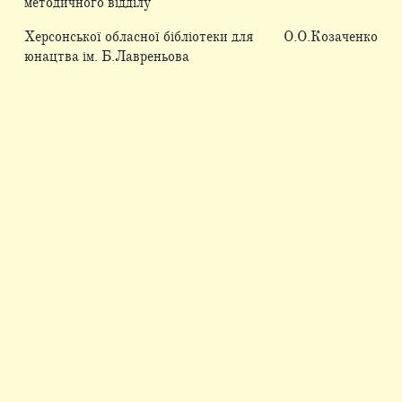
методичного відділу
Херсонської обласної бібліотеки для
О.О.Козаченко
юнацтва ім. Б.Лавреньова