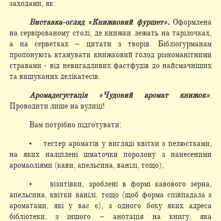
заходами, як:
Виставка-огляд «Книжковий фуршет».
Оформлена
на сервірованому столі, де книжки лежать на тарілочках,
а на серветках – цитати з творів. Бібліогурманам
пропонують втамувати книжковий голод різноманітними
стравами - від невигадливих фастфудів до найсмачніших
та вишуканих делікатесів.
Аромадегустація «Чудовий аромат книжок»
.
Проводити лише на вулиці!
Вам потрібно підготувати:
• тестер ароматів у вигляді квітки з пелюстками,
на яких наліплені шматочки поролону з нанесеними
аромаоліями (кави, апельсина, ванілі, тощо);
• візитівки, зроблені в формі кавового зерна,
апельсина, квітки ванілі, тощо (щоб форма співпадала з
ароматами, які у вас є), з одного боку яких адреса
бібліотеки, з іншого – анотація на книгу, яка