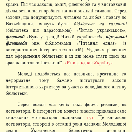
країні. Під час заходів, акцій, флешмобів та у виставковій
діяльності акцент зробити на національні символи. Серед
заходів, що популяризують читання та любов і повагу до
Батьківщини, можуть бути:
бібліотека на галявині
(бібліотека під парасолькою) «Читаю українською»,
флешмоб
«Будь у тренді! Читай українське!»,
віртуальні
флешмоби
між бібліотеками «Читання єднає» (з
використанням інтернет-технологій). Чудовим рішенням
для оформлення бібліотеки в ці дні може стати щось на
зразок виставки-інсталяції
«Книга єднає Україну»
Молоді подобається все незвичне, креативне та
неформатне, тому бажано підготувати заходи
інтерактивного характеру за участю молодіжного активу
бібліотеки.
Серед молоді має успіх така форма реклами, як
мотиватори. В інтернеті ви можете знайти приклади саме
книжкових мотиваторів, наприклад
тут
. Це книжкові
мотиватори, створені в останні роки членами Молодіжної
секції Української бібліотечної асоціації.