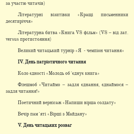
за участю читачів)
Літературні візитівки «Кращі письменники
десятиріччя»
Літературна битва «Книга VS фільм» (VS – від лат.
versus протистояння)
Великий читацький турнір «Я - чемпіон читання»
ІV. День патріотичного читання
Коло єдності «Молодь об´єднує книга»
Флешмоб «Читаймо – задля єднання, єднаймося –
задля читання!»
Поетичний вернісаж «Напиши вірша солдату»
Вечір пам´яті «Вірші з Майдану»
V. День читацьких розваг