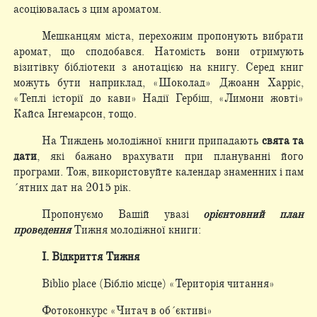
асоціювалась з цим ароматом.
Мешканцям міста, перехожим пропонують вибрати
аромат, що сподобався. Натомість вони отримують
візитівку бібліотеки з анотацією на книгу. Серед книг
можуть бути наприклад, «Шоколад» Джоанн Харріс,
«Теплі історії до кави» Надії Гербіш, «Лимони жовті»
Кайса Інгемарсон, тощо.
На Тиждень молодіжної книги припадають
свята та
дати
, які бажано врахувати при плануванні його
програми. Тож, використовуйте календар знаменних і пам
´ятних дат на 2015 рік.
Пропонуємо Вашій увазі
орієнтовний план
проведення
Тижня молодіжної книги:
І. Відкриття Тижня
Biblio place (Бібліо місце) «Територія читання»
Фотоконкурс «Читач в об´єктиві»