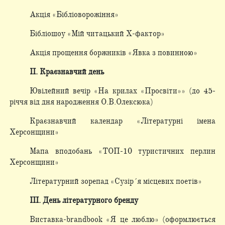
Акція «Бібліоворожіння»
Бібліошоу «Мій читацький Х-фактор»
Акція прощення боржників «Явка з повинною»
ІІ. Краєзнавчий день
Ювілейний вечір «На крилах «Просвіти»» (до 45-
річчя від дня народження О.В.Олексюка)
Краєзнавчий календар «Літературні імена
Херсонщини»
Мапа вподобань «ТОП-10 туристичних перлин
Херсонщини»
Літературний зорепад «Сузір´я місцевих поетів»
ІІІ. День літературного бренду
Виставка-brandbook «Я це люблю» (оформлюється