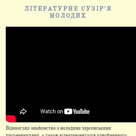
ЛІТЕРАТУРНЕ СУЗІР’Я
МОЛОДИХ
Відеоогляд-знайомство з молодими херсонськими
письменницями, а також відеопрезентація однойменного