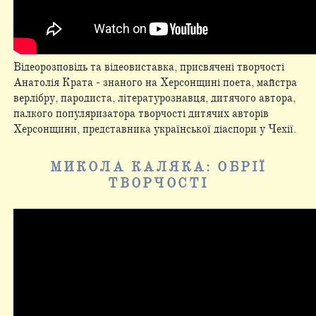
Відеорозповідь та відеовиставка, присвячені творчості
Анатолія Крата - знаного на Херсонщині поета, майстра
верлібру, пародиста, літературознавця, дитячого автора,
палкого популяризатора творчості дитячих авторів
Херсонщини, представника української діаспори у Чехії.
МИКОЛА КАЛЯКА: ОБРІЇ
ТВОРЧОСТІ