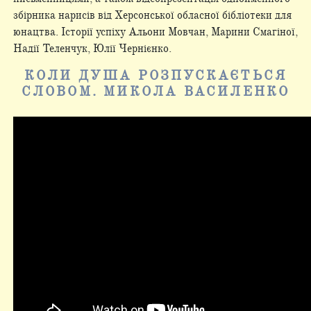
збірника нарисів від Херсонської обласної бібліотеки для
юнацтва. Історії успіху Альони Мовчан, Марини Смагіної,
Надії Теленчук, Юлії Чернієнко.
КОЛИ ДУША РОЗПУСКАЄТЬСЯ
СЛОВОМ. МИКОЛА ВАСИЛЕНКО