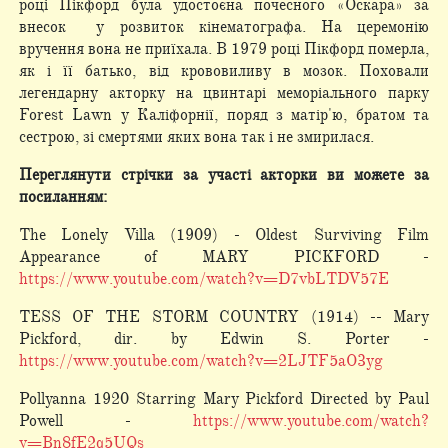
році Пікфорд була удостоєна почесного «Оскара» за
внесок у розвиток кінематографа. На церемонію
вручення вона не приїхала. В 1979 році Пікфорд померла,
як і її батько, від крововиливу в мозок. Поховали
легендарну акторку на цвинтарі меморіального парку
Forest Lawn у Каліфорнії, поряд з матір'ю, братом та
сестрою, зі смертями яких вона так і не змирилася.
Переглянути стрічки за участі акторки ви можете за
посиланням:
The Lonely Villa (1909) - Oldest Surviving Film
Appearance of MARY PICKFORD -
https://www.youtube.com/watch?v=D7vbLTDV57E
TESS OF THE STORM COUNTRY (1914) -- Mary
Pickford, dir. by Edwin S. Porter -
https://www.youtube.com/watch?v=2LJTF5aO3yg
Pollyanna 1920 Starring Mary Pickford Directed by Paul
Powell -
https://www.youtube.com/watch?
v=Bn8fE2q5UQs