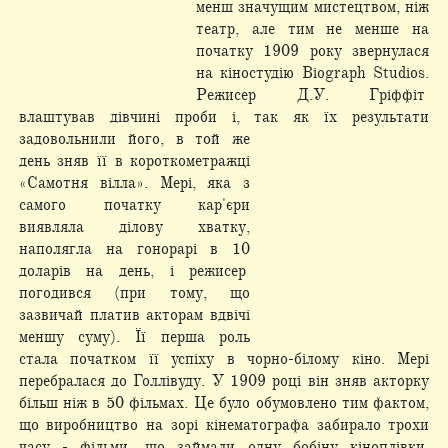
менш значущим мистецтвом, ніж
театр, але тим не менше на
початку 1909 року звернулася
на кіностудію Biograph Studios.
Режисер Д.У. Гріффіт
влаштував дівчині проби і, так як їх результати
задовольнили його, в той же
день зняв її в короткометражці
«Самотня вілла». Мері, яка з
самого початку кар'єри
виявляла ділову хватку,
наполягла на гонорарі в 10
доларів на день, і режисер
погодився (при тому, що
зазвичай платив акторам вдвічі
меншу суму). Її перша роль
стала початком її успіху в чорно-білому кіно. Мері
перебралася до Голлівуду. У 1909 році він зняв акторку
більш ніж в 50 фільмах. Це було обумовлено тим фактом,
що виробництво на зорі кінематографа забирало трохи
часу - фільми, що займали одну бобіну кіноплівки,