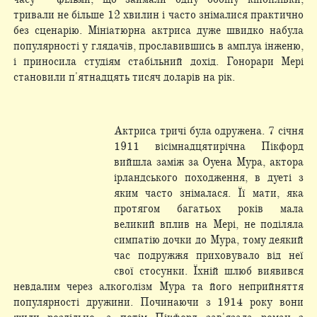
тривали не більше 12 хвилин і часто знімалися практично
без сценарію. Мініатюрна актриса дуже швидко набула
популярності у глядачів, прославившись в амплуа інженю,
і приносила студіям стабільний дохід. Гонорари Мері
становили п'ятнадцять тисяч доларів на рік.
Актриса тричі була одружена. 7 січня
1911 вісімнадцятирічна Пікфорд
вийшла заміж за Оуена Мура, актора
ірландського походження, в дуеті з
яким часто знімалася. Її мати, яка
протягом багатьох років мала
великий вплив на Мері, не поділяла
симпатію дочки до Мура, тому деякий
час подружжя приховувало від неї
свої стосунки. Їхній шлюб виявився
невдалим через алкоголізм Мура та його неприйняття
популярності дружини. Починаючи з 1914 року вони