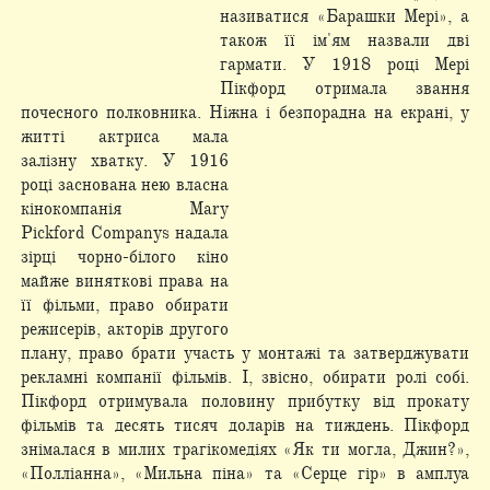
називатися «Барашки Мері», а
також її ім'ям назвали дві
гармати. У 1918 році Мері
Пікфорд отримала звання
почесного полковника. Ніжна
і безпорадна на екрані, у
житті актриса мала
залізну хватку. У 1916
році заснована нею власна
кінокомпанія Mary
Pickford Companys надала
зірці чорно-білого кіно
майже виняткові права на
її фільми, право обирати
режисерів, акторів другого
плану, право брати участь у монтажі та затверджувати
рекламні компанії фільмів. І, звісно, обирати ролі собі.
Пікфорд отримувала половину прибутку від прокату
фільмів та десять тисяч доларів на тиждень. Пікфорд
знімалася в милих трагікомедіях «Як ти могла, Джин?»,
«Полліанна», «Мильна піна» та «Серце гір» в амплуа