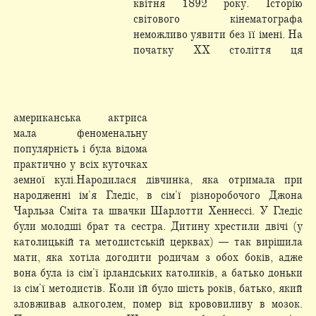
квітня 1892 року. Історію
світового кінематографа
неможливо уявити без її імені. На
початку XX століття ця
американська актриса
мала феноменальну
популярність і була відома
практично у всіх куточках
земної кулі.Народилася дівчинка, яка отримала при
народженні ім'я Гледіс, в сім'ї різноробочого Джона
Чарльза Сміта та швачки Шарлотти Хеннессі. У Гледіс
були молодші брат та сестра. Дитину хрестили двічі (у
католицькій та методистській церквах) — так вирішила
мати, яка хотіла догодити родичам з обох боків, адже
вона була із сім'ї ірландських католиків, а батько доньки
із сім'ї методистів. Коли їй було шість років, батько, який
зловживав алкоголем, помер від крововиливу в мозок.