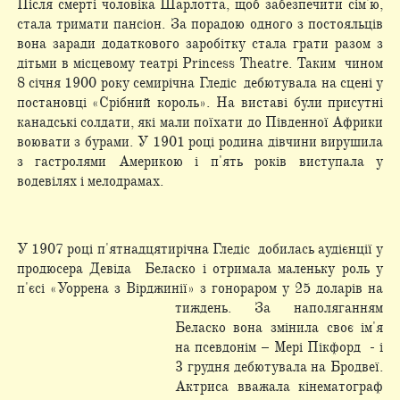
Після смерті чоловіка Шарлотта, щоб забезпечити сім'ю,
стала тримати пансіон. За порадою одного з постояльців
вона заради додаткового заробітку стала грати разом з
дітьми в місцевому театрі Princess Theatre. Таким чином
8 січня 1900 року семирічна Гледіс дебютувала на сцені у
постановці «Срібний король». На виставі були присутні
канадські солдати, які мали поїхати до Південної Африки
воювати з бурами. У 1901 році родина дівчини вирушила
з гастролями Америкою і п'ять років виступала у
водевілях і мелодрамах.
У 1907 році п'ятнадцятирічна Гледіс добилась аудієнції у
продюсера Девіда Беласко і отримала маленьку роль у
п'єсі «Уоррена з Вірджинії» з гонораром у
25 доларів на
тиждень. За наполяганням
Беласко вона змінила своє ім'я
на псевдонім – Мері Пікфорд - і
3 грудня дебютувала на Бродвеї.
Актриса вважала кінематограф