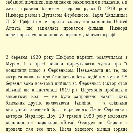
забавної дівчинки, викликаючи захоплення в глядачів, а в
житті правила бізнесом твердою рукою.В 1919 році
Пікфорд разом з Дугласом Фербенксом, Чарлі Чапліним і
Д. У. Гріффітом, створили власну кінокомпанію United
Artists, що займалась прокатом фільмів. Пікфорд
перетворилася на впливову персону у кінематографі.
2 березня 1920 року Пікфорд нарешті розлучилася з
Муром, і в пресі почали циркулювати чутки про її
можливий шлюб з Фербенксом. Незважаючи на те, що
актриса заявила про безпідставність подібних чуток, 28
березня вона все-таки вийшла за Фербенкса (актор став
вільний ще в листопаді 1919 р.). Церемонія пройшла в
закритому колі — не було запрошено навіть їхніх
близьких друзів, включаючи Чапліна, — а свідками
виступили зведений брат нареченого Джон Фербенкс і
акторка Марджорі Доу. 19 травня 1920 року молодята
відплили на пароплаві «Royal George» до Європи і
провели там все літо. Після медового місяця зоряне