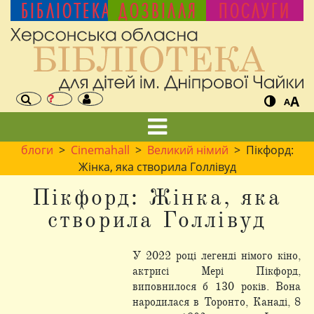
БІБЛІОТЕКА
ДОЗВІЛЛЯ
ПОСЛУГИ
A
A
блоги
>
Cinemahall
>
Великий німий
> Пікфорд:
Жінка, яка створила Голлівуд
Пікфорд: Жінка, яка
створила Голлівуд
У 2022 році легенді німого кіно,
актрисі Мері Пікфорд,
виповнилося б 130 років. Вона
народилася в Торонто, Канаді, 8