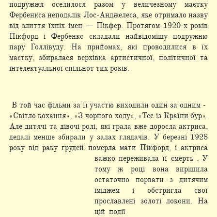
подружжя оселилося разом у величезному маєтку
Фербенкса неподалік Лос-Анджелеса, яке отримало назву
від злиття їхніх імен — Пікфер. Протягом 1920-х років
Пікфорд і Фербенкс складали найвідомішу подружню
пару Голлівуду. На прийомах, які проводилися в їх
маєтку, збиралася верхівка артистичної, політичної та
інтелектуальної спільнот тих років.
В той час фільми за її участю виходили один за одним -
«Світло кохання», «З чорного ходу», «Тес із Країни бур».
Але дитячі та дівочі ролі, які грала вже доросла актриса,
дедалі менше збирали у залах глядачів. У березні 1928
року від раку грудей померла мати Пікфорд, і актриса
важко переживала її
смерть . У
тому ж році вона вирішила
остаточно порвати з дитячим
іміджем і обстригла свої
прославлені золоті локони. На
цій
події