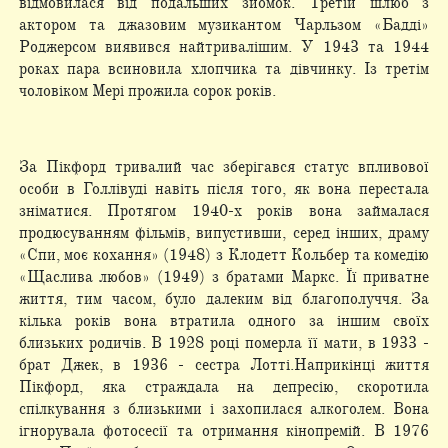
відмовилася від подальших зйомок. Третій шлюб з
актором та джазовим музикантом Чарльзом «Бадді»
Роджерсом виявився найтривалішим. У 1943 та 1944
роках пара всиновила хлопчика та дівчинку. Із третім
чоловіком Мері прожила сорок років.
За Пікфорд тривалий час зберігався статус впливової
особи в Голлівуді навіть після того, як вона перестала
зніматися. Протягом 1940-х років вона займалася
продюсуванням фільмів, випустивши, серед інших, драму
«Спи, моє кохання» (1948) з Клодетт Кольбер та комедію
«Щаслива любов» (1949) з братами Маркс. Її приватне
життя, тим часом, було далеким від благополуччя. За
кілька років вона втратила одного за іншим своїх
близьких родичів. В 1928 році померла її мати, в 1933 -
брат Джек, в 1936 - сестра Лотті.Наприкінці життя
Пікфорд, яка страждала на депресію, скоротила
спілкування з близькими і захопилася алкоголем. Вона
ігнорувала фотосесії та отримання кінопремій. В 1976