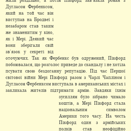
жили роздільно, а потім Пікфорд зав'язала роман з
Дугласом Фербенксом,
який на той час він
виступав на Бродвеї і
незабаром став таким
же знаменитим у кіно,
як і Мері. Деякий час
вони зберігали свій
зв'язок у секреті від
оточуючих. Так як Фербенкс був одружений, Пікфорд
побоювалася, що розголос приведе до скандалу і не хотіла
псувати свою бездоганну репутацію. Під час Першої
світової війни Мері Пікфорд разом з Чарлі Чапліном і
Дугласом Фербенксом виступала в американських містах і
закликала жителів підтримати армію. Завдяки їхнім
зусиллям було зібрано чимало
коштів, а Мері Пікфорд стала
національним символом
Америки того часу. На честь
Пікфорд один з армійських
полків став неофіційно