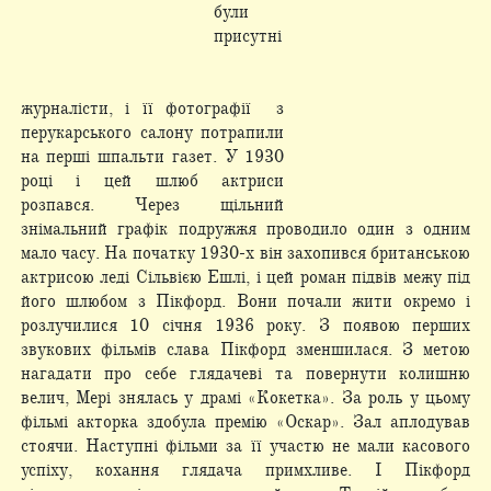
були
присутні
журналісти, і її фотографії з
перукарського салону потрапили
на перші шпальти газет. У 1930
році і цей шлюб актриси
розпався. Через щільний
знімальний графік подружжя проводило один з одним
мало часу. На початку 1930-х він захопився британською
актрисою леді Сільвією Ешлі, і цей роман підвів межу під
його шлюбом з Пікфорд. Вони почали жити окремо і
розлучилися 10 січня 1936 року. З появою перших
звукових фільмів слава Пікфорд зменшилася. З метою
нагадати про себе глядачеві та повернути колишню
велич, Мері знялась у драмі «Кокетка». За роль у цьому
фільмі акторка здобула премію «Оскар». Зал аплодував
стоячи. Наступні фільми за її участю не мали касового
успіху, кохання глядача примхливе. І Пікфорд