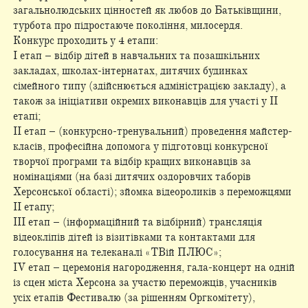
загальнолюдських цінностей як любов до Батьківщини,
турбота про підростаюче покоління, милосердя.
Конкурс проходить у 4 етапи:
І етап – відбір дітей в навчальних та позашкільних
закладах, школах-інтернатах, дитячих будинках
сімейного типу (здійснюється адміністрацією закладу), а
також за ініціативи окремих виконавців для участі у ІІ
етапі;
ІІ етап – (конкурсно-тренувальний) проведення майстер-
класів, професійна допомога у підготовці конкурсної
творчої програми та відбір кращих виконавців за
номінаціями (на базі дитячих оздоровчих таборів
Херсонської області); зйомка відеороликів з переможцями
ІІ етапу;
ІІІ етап – (інформаційний та відбірний) трансляція
відеокліпів дітей із візитівками та контактами для
голосування на телеканалі «ТВій ПЛЮС»;
ІV етап – церемонія нагородження, гала-концерт на одній
із сцен міста Херсона за участю переможців, учасників
усіх етапів Фестивалю (за рішенням Оргкомітету),