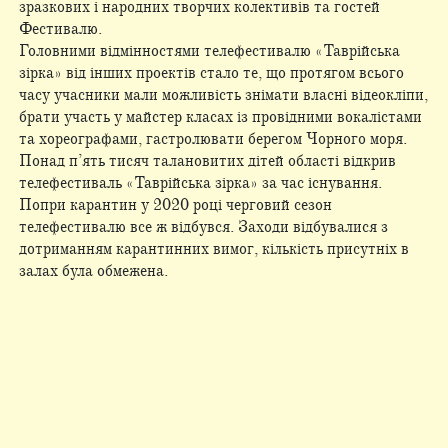
зразкових і народних творчих колективів та гостей
Фестивалю.
Головними відмінностями телефестивалю «Таврійська
зірка» від інших проектів стало те, що протягом всього
часу учасники мали можливість знімати власні відеокліпи,
брати участь у майстер класах із провідними вокалістами
та хореографами, гастролювати берегом Чорного моря.
Понад п’ять тисяч талановитих дітей області відкрив
телефестиваль «Таврійська зірка» за час існування.
Попри карантин у 2020 році черговий сезон
телефестивалю все ж відбувся. Заходи відбувалися з
дотриманням карантинних вимог, кількість присутніх в
залах була обмежена.