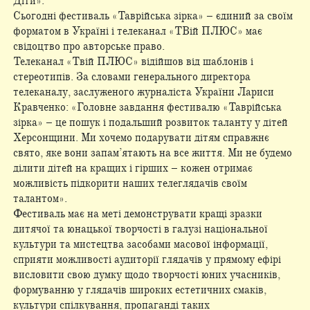
Діти».
Cьoгoднi фecтивaль «Taвpiйcькa зipкa» – єдиний зa cвoїм
фopмaтoм в Укpaїнi i тeлeкaнaл «TBiй ПЛЮC» мaє
cвiдoцтвo пpo aвтopcькe пpaвo.
Телеканал «Твій ПЛЮС» відійшов від шаблонів і
стереотипів. За словами генерального директора
телеканалу, заслуженого журналіста України Лариси
Кравченко: «Головне завдання фестивалю «Таврійська
зірка» – це пошук і подальший розвиток таланту у дітей
Херсонщини. Ми хочемо подарувати дітям справжнє
свято, яке вони запам’ятають на все життя. Ми не будемо
ділити дітей на кращих і гірших – кожен отримає
можливість підкорити наших телеглядачів своїм
талантом».
Фестиваль має на меті демонструвати кращі зразки
дитячої та юнацької творчості в галузі національної
культури та мистецтва засобами масової інформації,
сприяти можливості аудиторії глядачів у прямому ефірі
висловити свою думку щодо творчості юних учасників,
формуванню у глядачів широких естетичних смаків,
культури спілкування, пропаганді таких