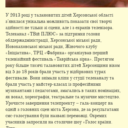
У 2013 році у талановитих дітей Херсонської області
з’явилася унікальна можливість показати свої творчі
здібності не тільки зі сцени, але і з екранів телевізора.
Телеканал «ТВій ПЛЮС» за підтримки голови
облдержадміністрації, Херсонської міської ради,
Новокаховської міської ради, Жіночого клубу
«Ініціатива», ТРЦ «Фабрика» організував перший
телевізійний фестиваль «Таврійська зірка». Протягом
року більше тисячі талановитих дітей Херсонщини віком
від 5 до 18 років брали участь у відбіркових турах
фестивалю. Вони знімали кліпи у студії телеканалу та
брали участь у майстер-класах із професійними
музикантами і педагогами, змагались в таких номінаціях,
як вокал, хореографія, театральне та музичне мистецтво.
Урочисте завершення телепроекту – гала-концерт на
одній з головних сцен міста Херсона, де за результатами
смс-голосування були названі переможці. Окремих
учасників запросили на столичне шоу «Голос країни.