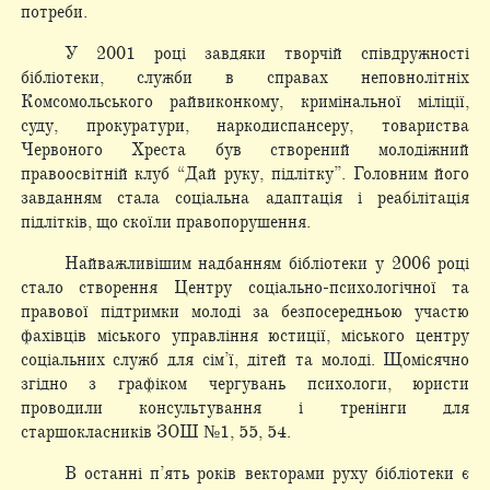
потреби.
У 2001 році завдяки творчій співдружності
бібліотеки, служби в справах неповнолітніх
Комсомольського райвиконкому, кримінальної міліції,
суду, прокуратури, наркодиспансеру, товариства
Червоного Хреста був створений молодіжний
правоосвітній клуб “Дай руку, підлітку”. Головним його
завданням стала соціальна адаптація і реабілітація
підлітків, що скоїли правопорушення.
Найважливішим надбанням бібліотеки у 2006 році
стало створення Центру соціально-психологічної та
правової підтримки молоді за безпосередньою участю
фахівців міського управління юстиції, міського центру
соціальних служб для сім’ї, дітей та молоді. Щомісячно
згідно з графіком чергувань психологи, юристи
проводили консультування і тренінги для
старшокласників ЗОШ №1, 55, 54.
В останні п’ять років векторами руху бібліотеки є