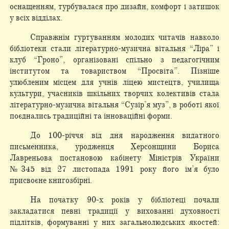
оснащенням, турбувалася про дизайн, комфорт і затишок
у всіх відділах.
Справжнім гуртуванням молодих читачів навколо
бібліотеки стали літературно-музична вітальня “Ліра” і
клуб “Гроно”, організовані спільно з педагогічним
інститутом та товариством “Просвіта”. Пізніше
улюбленим місцем для учнів ліцею мистецтв, училища
культури, учасників шкільних творчих колективів стала
літературно-музична вітальня “Сузір’я муз”, в роботі якої
поєднались традиційні та інноваційні форми.
До 100-річчя від дня народження видатного
письменника, уродженця Херсонщини Бориса
Лавреньова постановою кабінету Міністрів України
№345 від 27 листопада 1991 року його ім’я було
присвоєне книгозбірні.
На початку 90-х років у бібліотеці почали
закладатися певні традиції у вихованні духовності
підлітків, формуванні у них загальнолюдських якостей: