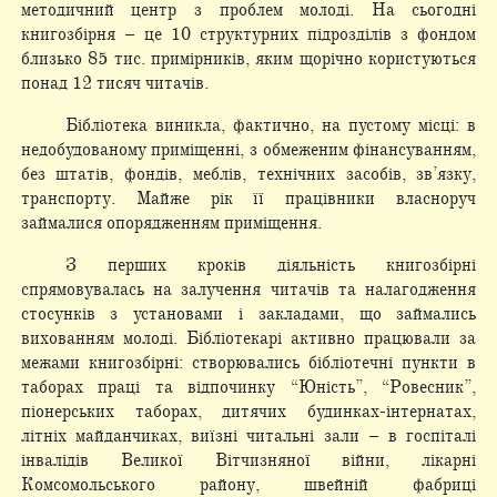
методичний центр з проблем молоді. На сьогодні
книгозбірня – це 10 структурних підрозділів з фондом
близько 85 тис. примірників, яким щорічно користуються
понад 12 тисяч читачів.
Бібліотека виникла, фактично, на пустому місці: в
недобудованому приміщенні, з обмеженим фінансуванням,
без штатів, фондів, меблів, технічних засобів, зв’язку,
транспорту. Майже рік її працівники власноруч
займалися опорядженням приміщення.
З перших кроків діяльність книгозбірні
спрямовувалась на залучення читачів та налагодження
стосунків з установами і закладами, що займались
вихованням молоді. Бібліотекарі активно працювали за
межами книгозбірні: створювались бібліотечні пункти в
таборах праці та відпочинку “Юність”, “Ровесник”,
піонерських таборах, дитячих будинках-інтернатах,
літніх майданчиках, виїзні читальні зали – в госпіталі
інвалідів Великої Вітчизняної війни, лікарні
Комсомольського району, швейній фабриці