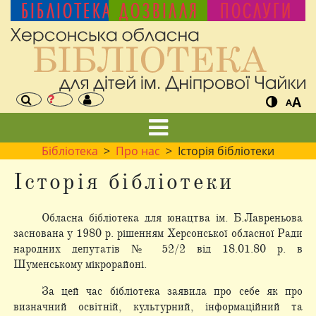
БІБЛІОТЕКА
ДОЗВІЛЛЯ
ПОСЛУГИ
A
A
Бібліотека
>
Про нас
> Історія бібліотеки
Історія бібліотеки
Обласна бібліотека для юнацтва ім. Б.Лавреньова
заснована у 1980 р. рішенням Херсонської обласної Ради
народних депутатів № 52/2 від 18.01.80 р. в
Шуменському мікрорайоні.
За цей час бібліотека заявила про себе як про
визначний освітній, культурний, інформаційний та