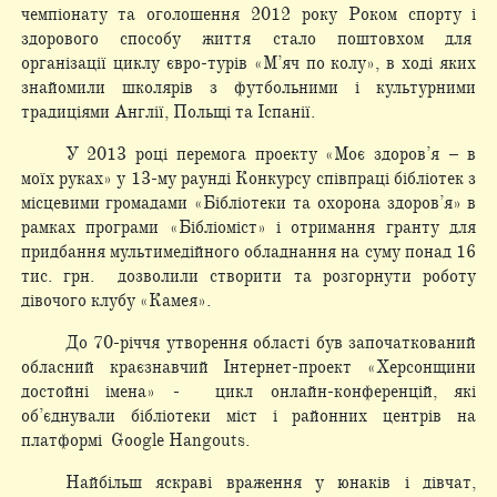
чемпіонату та оголошення 2012 року Роком спорту і
здорового способу життя стало поштовхом для
організації циклу євро-турів «М’яч по колу», в ході яких
знайомили школярів з футбольними і культурними
традиціями Англії, Польщі та Іспанії.
У 2013 році перемога проекту «Моє здоров’я – в
моїх руках» у 13-му раунді Конкурсу співпраці бібліотек з
місцевими громадами «Бібліотеки та охорона здоров’я» в
рамках програми «Бібліоміст» і отримання гранту для
придбання мультимедійного обладнання на суму понад 16
тис. грн. дозволили створити та розгорнути роботу
дівочого клубу «Камея».
До 70-річчя утворення області був започаткований
обласний краєзнавчий Інтернет-проект «Херсонщини
достойні імена» - цикл онлайн-конференцій, які
об’єднували бібліотеки міст і районних центрів на
платформі Google Hangouts.
Найбільш яскраві враження у юнаків і дівчат,