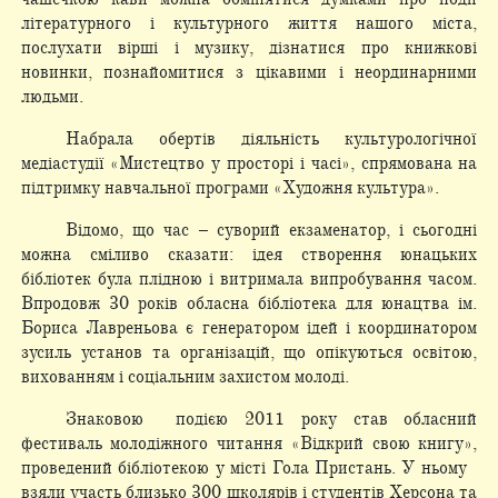
літературного і культурного життя нашого міста,
послухати вірші і музику, дізнатися про книжкові
новинки, познайомитися з цікавими і неординарними
людьми.
Набрала обертів діяльність культурологічної
медіастудії «Мистецтво у просторі і часі», спрямована на
підтримку навчальної програми «Художня культура».
Відомо, що час – суворий екзаменатор, і сьогодні
можна сміливо сказати: ідея створення юнацьких
бібліотек була плідною і витримала випробування часом.
Впродовж 30 років обласна бібліотека для юнацтва ім.
Бориса Лавреньова є генератором ідей і координатором
зусиль установ та організацій, що опікуються освітою,
вихованням і соціальним захистом молоді.
Знаковою подією 2011 року став обласний
фестиваль молодіжного читання «Відкрий свою книгу»,
проведений бібліотекою у місті Гола Пристань. У ньому
взяли участь близько 300 школярів і студентів Херсона та