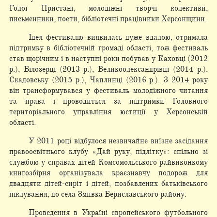
Голої Пристані, молодіжні творчі колективи,
письменники, поети, бібліотечні працівники Херсонщини.
Ідея фестивалю виявилась дуже вдалою, отримала
підтримку в бібліотечній громаді області, тож фестиваль
став щорічним і в наступні роки побував у Каховці (2012
р.), Білозерці (2013 р.), Великоолександрівці (2014 р.),
Скадовську (2015 р.), Чаплинці (2016 р.). З 2014 року
він трансформувався у фестиваль молодіжного читання
та права і проводиться за підтримки Головного
територіального управління юстиції у Херсонській
області.
У 2011 році відбулося незвичайне виїзне засідання
правоосвітнього клубу «Дай руку, підлітку»: спільно зі
службою у справах дітей Комсомольського райвиконкому
книгозбірня організувала краєзнавчу подорож для
двадцяти дітей-сиріт і дітей, позбавлених батьківського
піклування, до села Зміївка Бериславського району.
Проведення в Україні європейського футбольного