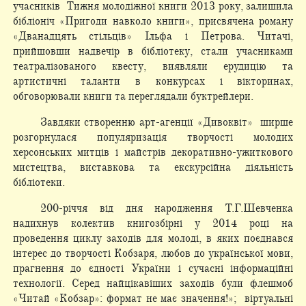
учасників Тижня молодіжної книги 2013 року, залишила
бібліоніч «Пригоди навколо книги», присвячена роману
«Дванадцять стільців» Ільфа і Петрова. Читачі,
прийшовши надвечір в бібліотеку, стали учасниками
театралізованого квесту, виявляли ерудицію та
артистичні таланти в конкурсах і вікторинах,
обговорювали книги та переглядали буктрейлери.
Завдяки створенню арт-агенції «Дивоквіт» ширше
розгорнулася популяризація творчості молодих
херсонських митців і майстрів декоративно-ужиткового
мистецтва, виставкова та екскурсійна діяльність
бібліотеки.
200-річчя від дня народження Т.Г.Шевченка
надихнув колектив книгозбірні у 2014 році на
проведення циклу заходів для молоді, в яких поєднався
інтерес до творчості Кобзаря, любов до української мови,
прагнення до єдності України і сучасні інформаційні
технології. Серед найцікавіших заходів були флешмоб
«Читай «Кобзар»: формат не має значення!»; віртуальні