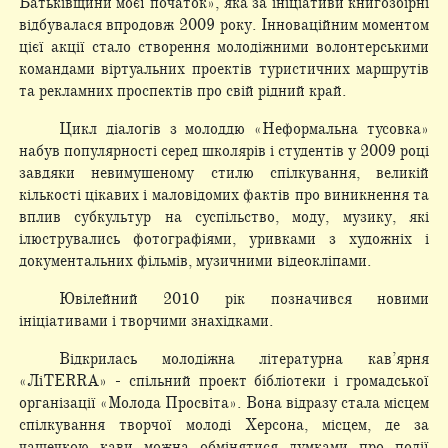
Батьківщини моєї початок», яка за ініціативи книгозбірні
відбувалася впродовж 2009 року. Інноваційним моментом
цієї акції стало створення молодіжними волонтерськими
командами віртуальних проектів туристичних маршрутів
та рекламних проспектів про свій рідний край.
Цикл діалогів з молоддю «Неформальна тусовка»
набув популярності серед школярів і студентів у 2009 році
завдяки невимушеному стилю спілкування, великій
кількості цікавих і маловідомих фактів про виникнення та
вплив субкультур на суспільство, моду, музику, які
ілюструвались фотографіями, уривками з художніх і
документальних фільмів, музичними відеокліпами.
Ювілейний 2010 рік позначився новими
ініціативами і творчими знахідками.
Відкрилась молодіжна літературна кав’ярня
«ЛіTERRA» - спільний проект бібліотеки і громадської
організації «Молода Просвіта». Вона відразу стала місцем
спілкування творчої молоді Херсона, місцем, де за
чашечкою кави можна обмінятися думками про події