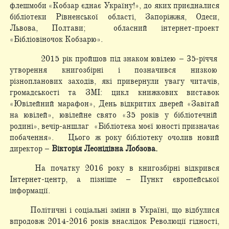
флешмоби «Кобзар єднає Україну!», до яких приєдналися
бібліотеки Рівненської області, Запоріжжя, Одеси,
Львова, Полтави; обласний інтернет-проект
«Бібліовіночок Кобзарю».
2015 рік пройшов під знаком ювілею – 35-річчя
утворення книгозбірні і позначився низкою
різнопланових заходів, які привернули увагу читачів,
громадськості та ЗМІ: цикл книжкових виставок
«Ювілейний марафон», День відкритих дверей «Завітай
на ювілей», ювілейне свято «35 років у бібліотечній
родині», вечір-аншлаг «Бібліотека моєї юності призначає
побачення». Цього ж року бібліотеку очолив новий
директор –
Вікторія Леонідівна Лобзова.
На початку 2016 року в книгозбірні відкрився
Інтернет-центр, а пізніше – Пункт європейської
інформації.
Політичні і соціальні зміни в Україні, що відбулися
впродовж 2014-2016 років внаслідок Революції гідності,