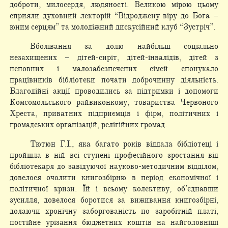
доброти, милосердя, людяності. Великою мірою цьому
сприяли духовний лекторій “Відроджену віру до Бога –
юним серцям” та молодіжний дискусійний клуб “Зустріч”.
Вболівання за долю найбільш соціально
незахищених – дітей-сиріт, дітей-інвалідів, дітей з
неповних і малозабезпечених сімей спонукало
працівників бібліотеки почати доброчинну діяльність.
Благодійні акції проводились за підтримки і допомоги
Комсомольського райвиконкому, товариства Червоного
Хреста, приватних підприємців і фірм, політичних і
громадських організацій, релігійних громад.
Тютюн Г.І., яка багато років віддала бібліотеці і
пройшла в ній всі ступені професійного зростання від
бібліотекаря до завідуючої науково-методичним відділом,
довелося очолити книгозбірню в період економічної і
політичної кризи. Їй і всьому колективу, об’єднавши
зусилля, довелося боротися за виживання книгозбірні,
долаючи хронічну заборгованість по заробітній платі,
постійне урізання бюджетних коштів на найголовніші