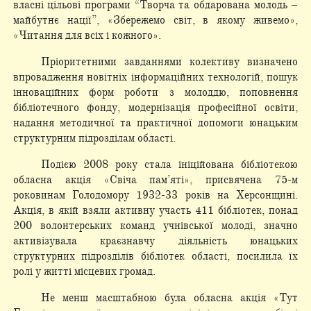
власні цільові програми “Творча та обдарована молодь –
майбутнє нації”, «Збережемо світ, в якому живемо»,
«Читання для всіх і кожного».
Пріоритетними завданнями колективу визначено
впровадження новітніх інформаційних технологій, пошук
інноваційних форм роботи з молоддю, поповнення
бібліотечного фонду, модернізація професійної освіти,
надання методичної та практичної допомоги юнацьким
структурним підрозділам області.
Подією 2008 року стала ініційована бібліотекою
обласна акція «Свіча пам’яті», присвячена 75-м
роковинам Голодомору 1932-33 років на Херсонщині.
Акція, в якій взяли активну участь 411 бібліотек, понад
200 волонтерських команд учнівської молоді, значно
активізувала краєзнавчу діяльність юнацьких
структурних підрозділів бібліотек області, посилила їх
ролі у житті місцевих громад.
Не менш масштабною була обласна акція «Тут