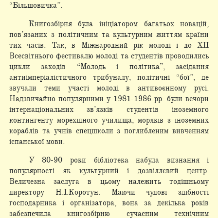
“Більшовичка”.
Книгозбірня була ініціатором багатьох новацій,
пов’язаних з політичним та культурним життям країни
тих часів. Так, в Міжнародний рік молоді і до ХІІ
Всесвітнього фестивалю молоді та студентів проводились
цикли заходів “Молодь і політика”, засідання
антиімперіалістичного трибуналу, політичні “бої”, де
звучали теми участі молоді в антивоєнному русі.
Надзвичайно популярними у 1981-1986 рр. були вечори
інтернаціональних зв’язків студентів іноземного
контингенту морехідного училища, моряків з іноземних
кораблів та учнів спецшколи з поглибленим вивченням
іспанської мови.
У 80-90 роки бібліотека набула визнання і
популярності як культурний і дозвіллєвий центр.
Величезна заслуга в цьому належить тодішньому
директору Н.І.Коротун. Маючи чудові здібності
господарника і організатора, вона за декілька років
забезпечила книгозбірню сучасним технічним