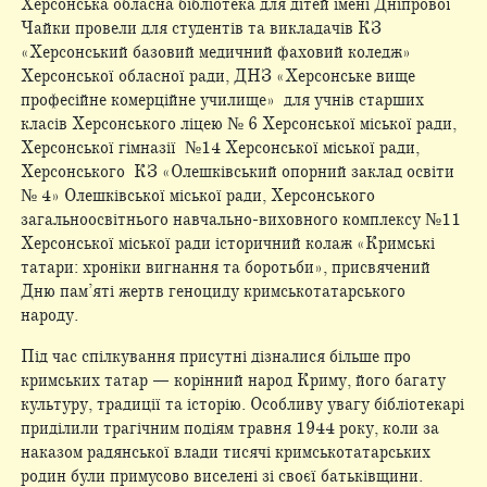
Херсонська обласна бібліотека для дітей імені Дніпрової
Чайки провели для студентів та викладачів КЗ
«Херсонський базовий медичний фаховий коледж»
Херсонської обласної ради, ДНЗ «Херсонське вище
професійне комерційне училище» для учнів старших
класів Херсонського ліцею № 6 Херсонської міської ради,
Херсонської гімназії №14 Херсонської міської ради,
Херсонського КЗ «Олешківський опорний заклад освіти
№ 4» Олешківської міської ради, Херсонського
загальноосвітнього навчально-виховного комплексу №11
Херсонської міської ради історичний колаж «Кримські
татари: хроніки вигнання та боротьби», присвячений
Дню пам’яті жертв геноциду кримськотатарського
народу.
Під час спілкування присутні дізналися більше про
кримських татар — корінний народ Криму, його багату
культуру, традиції та історію. Особливу увагу бібліотекарі
приділили трагічним подіям травня 1944 року, коли за
наказом радянської влади тисячі кримськотатарських
родин були примусово виселені зі своєї батьківщини.