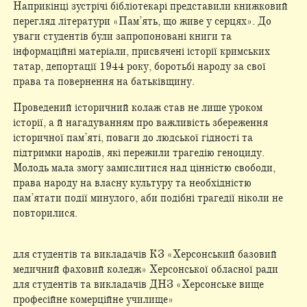
Наприкінці зустрічі бібліотекарі представили книжковий
перегляд літератури «Пам’ять, що живе у серцях». До
уваги студентів були запропоновані книги та
інформаційні матеріали, присвячені історії кримських
татар, депортації 1944 року, боротьбі народу за свої
права та повернення на батьківщину.
Проведений історичний колаж став не лише уроком
історії, а й нагадуванням про важливість збереження
історичної пам’яті, поваги до людської гідності та
підтримки народів, які пережили трагедію геноциду.
Молодь мала змогу замислитися над цінністю свободи,
права народу на власну культуру та необхідністю
пам’ятати події минулого, аби подібні трагедії ніколи не
повторилися.
для студентів та викладачів КЗ «Херсонський базовий
медичний фаховий коледж» Херсонської обласної ради
для студентів та викладачів ДНЗ «Херсонське вище
професійне комерційне училище»