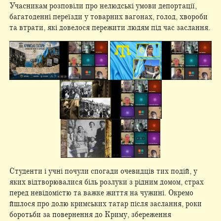
Учасникам розповіли про нелюдські умови депортації,
багатоденні переїзди у товарних вагонах, голод, хвороби
та втрати, які довелося пережити людям під час заслання.
Студенти і учні почули спогади очевидців тих подій, у
яких відтворювалися біль розлуки з рідним домом, страх
перед невідомістю та важке життя на чужині. Окремо
йшлося про долю кримських татар після заслання, роки
боротьби за повернення до Криму, збереження