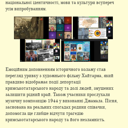
національної ідентичності, мови та культури всупереч
усім випробуванням.
Емоційним доповненням історичного колажу став
перегляд уривку з художнього фільму Хайтарма, який
правдиво відображає події депортації
кримськотатарського народу та долі людей, змушених
залишити рідний край. Також учасники прослухали
музичну композицію 1944 у виконанні Джамала. Пісня,
заснована на реальних спогадах родини співачки,
допомогла ще глибше відчути трагедію
кримськотатарського народу та його незламність.