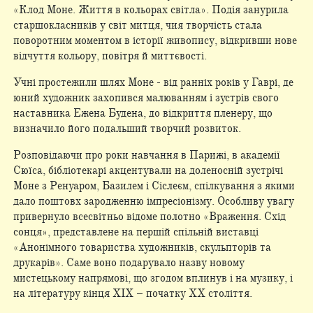
«Клод Моне. Життя в кольорах світла». Подія занурила
старшокласників у світ митця, чия творчість стала
поворотним моментом в історії живопису, відкривши нове
відчуття кольору, повітря й миттєвості.
Учні простежили шлях Моне - від ранніх років у Гаврі, де
юний художник захопився малюванням і зустрів свого
наставника Ежена Будена, до відкриття пленеру, що
визначило його подальший творчий розвиток.
Розповідаючи про роки навчання в Парижі, в академії
Сюїса, бібліотекарі акцентували на доленосній зустрічі
Моне з Ренуаром, Базилем і Сіслеєм, спілкування з якими
дало поштовх зародженню імпресіонізму. Особливу увагу
привернуло всесвітньо відоме полотно «Враження. Схід
сонця», представлене на першій спільній виставці
«Анонімного товариства художників, скульпторів та
друкарів». Саме воно подарувало назву новому
мистецькому напрямові, що згодом вплинув і на музику, і
на літературу кінця XIX – початку ХХ століття.