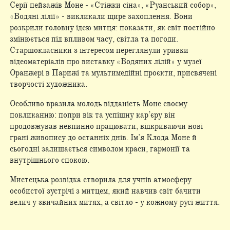
Серії пейзажів Моне - «Стіжки сіна», «Руанський собор»,
«Водяні лілії» - викликали щире захоплення. Вони
розкрили головну ідею митця: показати, як світ постійно
змінюється під впливом часу, світла та погоди.
Старшокласники з інтересом переглянули уривки
відеоматеріалів про виставку «Водяних лілій» у музеї
Оранжері в Парижі та мультимедійні проєкти, присвячені
творчості художника.
Особливо вразила молодь відданість Моне своєму
покликанню: попри вік та успішну кар’єру він
продовжував невпинно працювати, відкриваючи нові
грані живопису до останніх днів. Ім’я Клода Моне й
сьогодні залишається символом краси, гармонії та
внутрішнього спокою.
Мистецька розвідка створила для учнів атмосферу
особистої зустрічі з митцем, який навчив світ бачити
велич у звичайних митях, а світло - у кожному русі життя.