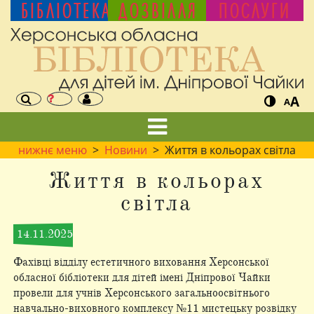
БІБЛІОТЕКА
ДОЗВІЛЛЯ
ПОСЛУГИ
A
A
нижнє меню
>
Новини
> Життя в кольорах світла
Життя в кольорах
світла
14.11.2025
Фахівці відділу естетичного виховання Херсонської
обласної бібліотеки для дітей імені Дніпрової Чайки
провели для учнів Херсонського загальноосвітнього
навчально-виховного комплексу №11 мистецьку розвідку