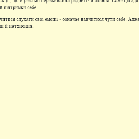
еакції, що й реальні переживання радості чи любові. Саме цю з
й підтримки себе.
читися слухати свої емоції ‒ означає навчитися чути себе. Адж
или й натхнення.