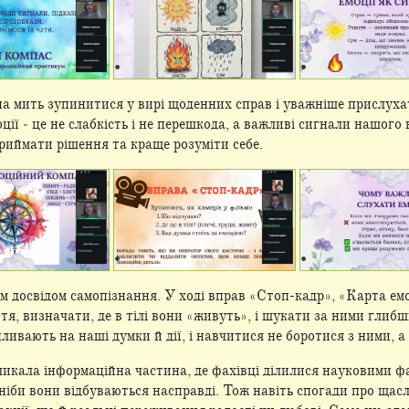
 на мить зупинитися у вирі щоденних справ і уважніше прислуха
оції ‒ це не слабкість і не перешкода, а важливі сигнали нашог
приймати рішення та краще розуміти себе.
 досвідом самопізнання. У ході вправ «Стоп-кадр», «Карта ем
тя, визначати, де в тілі вони «живуть», і шукати за ними глибш
ливають на наші думки й дії, і навчитися не боротися з ними, а
ликала інформаційна частина, де фахівці ділилися науковими ф
, ніби вони відбуваються насправді. Тож навіть спогади про ща