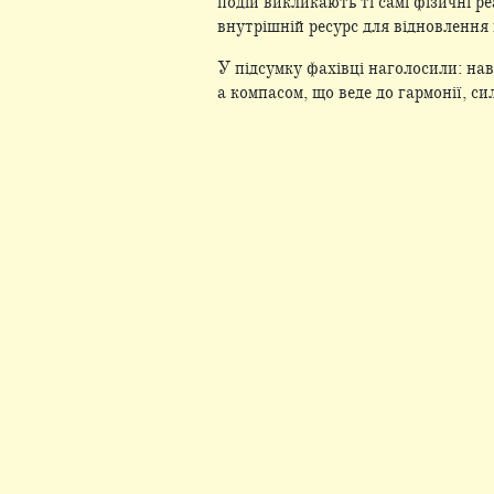
подій викликають ті самі фізичні р
внутрішній ресурс для відновлення 
У підсумку фахівці наголосили: нав
а компасом, що веде до гармонії, с