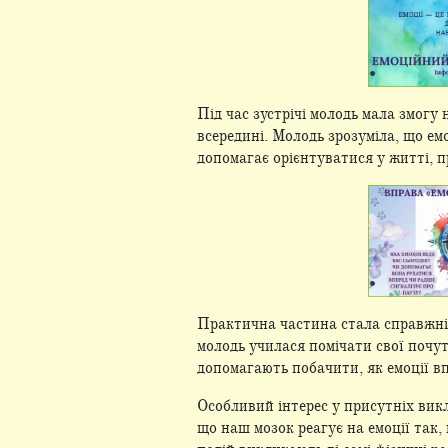
Під час зустрічі молодь мала змогу
всередині. Молодь зрозуміла, що ем
допомагає орієнтуватися у житті, 
Практична частина стала справжнім
молодь училася помічати свої почут
допомагають побачити, як емоції вп
Особливий інтерес у присутніх вик
що наш мозок реагує на емоції так