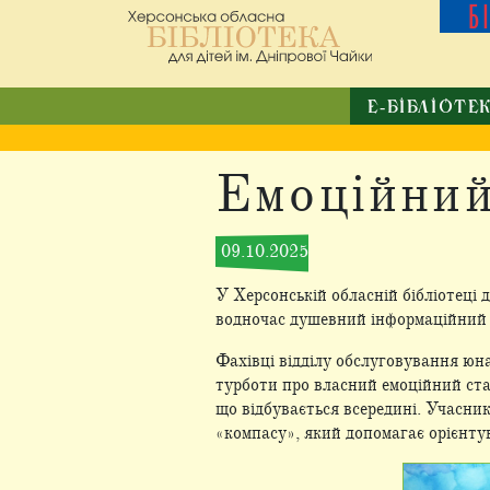
Б
Е-БІБЛІОТЕ
Емоційний
09.10.2025
У Херсонській обласній бібліотеці 
водночас душевний інформаційний п
Фахівці відділу обслуговування юна
турботи про власний емоційний ста
що відбувається всередині. Учасник
«компасу», який допомагає орієнту