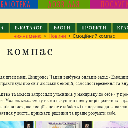
ІБЛІОТЕКА
ДОЗВІЛЛЯ
ПОСЛУГ
КА
Е-КАТАЛОГ
БЛОГИ
ПРОЕКТИ
КРА
нижнє меню
>
Новини
> Емоційний компас
 компас
для дітей імені Дніпрової Чайки відбувся онлайн-захід «Емоцій
рактикум про світ людських емоцій, самоспостереження та вну
цтва та молоді запросили учасників у мандрівку до себе ‒ у про
н. Молодь мала змогу на мить зупинитися у вирі щоденних спра
и дізналися, що емоції ‒ це не слабкість і не перешкода, а важ
ватися у житті, приймати рішення та краще розуміти себе.