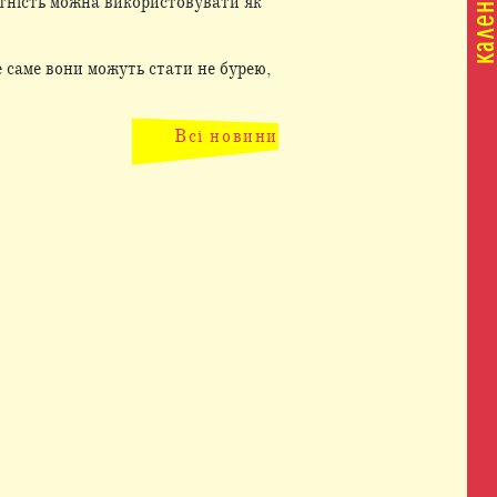
датність можна використовувати як
е саме вони можуть стати не бурею,
Всі новини