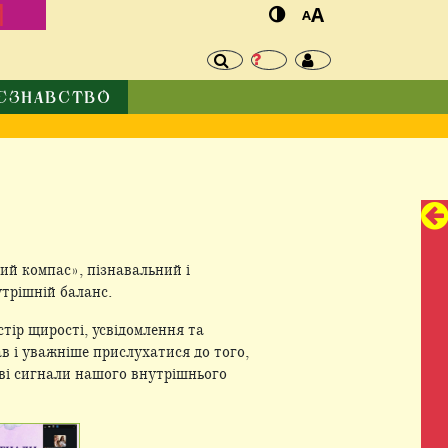
И
A
A
ЄЗНАВСТВО
ний компас», пізнавальний і
трішній баланс.
стір щирості, усвідомлення та
в і уважніше прислухатися до того,
ливі сигнали нашого внутрішнього