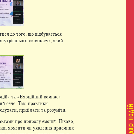
тися до того, що відбувається
о внутрішнього «компасу», який
оцій» та «Емоційний компас»
ий сенс. Такі практики
 слухати, приймати та розуміти.
актами про природу емоцій. Цікаво,
сливі моменти чи уявлення приємних