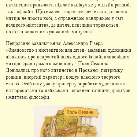
натхненно працювати під час канікул як у онлайн режимі,
так і офлайн. Щотижневі творчі зустрічі стали для юних
митців не просто хобі, а справжньою мандрівкою у світ
великого мистецтва, де дитячі пензлики торкаються
полотен видатних художників минулого.
Нещодавно завдяки книзі Александра Гізера
«Знайомство з мистецтвом для дітей» маленькі художники
дізналися про непростий шлях одного із найвпливовіших
митців французького живопису - Поля Сезанна.
Довідались про його дитинство в Провансі, підтримку
родини, впертий характер і пошук власного творчого
стилю. Особливу увагу привернули роботи художника з
натюрмортами та пейзажами, сповнені глибини, фактури
і життєвої філософії.