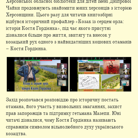
Херсонської обласної бібліотеки для дітей імені Дніпрової
Чайки продовжують знайомити юних херсонців з історією
Херсонщини. Цього разу для читачів книгозбірні
відбувся історичний профайлер «Козак із серцем орла:
історія Костя Гордієнка», під час якого присутні
дізналися більше про життя, звитягу та внесок у
козацький рух одного з найвидатніших кошових отаманів
– Костя Гордієнка.
Захід розпочався розповіддю про історичну постать
отамана, його участь у визвольних змаганнях, захист
прав запорожців та підтримку гетьмана Мазепи. Юні
читачі дізналися, чому Костя Гордієнка називають
справжнім символом вільнолюбного духу українського
козацтва.