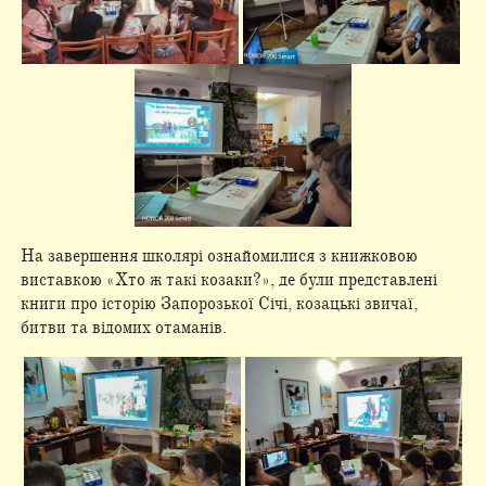
На завершення школярі ознайомилися з книжковою
виставкою «Хто ж такі козаки?», де були представлені
книги про історію Запорозької Січі, козацькі звичаї,
битви та відомих отаманів.