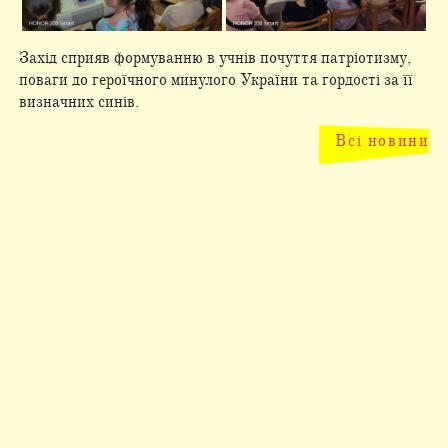
Захід сприяв формуванню в учнів почуття патріотизму,
поваги до героїчного минулого України та гордості за її
визначних синів.
Всі новини