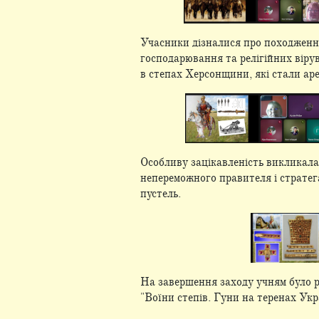
Учасники дізналися про походження 
господарювання та релігійних віру
в степах Херсонщини, які стали ар
Особливу зацікавленість викликала
непереможного правителя і стратега
пустель.
На завершення заходу учням було ре
"Воїни степів. Гуни на теренах Ук