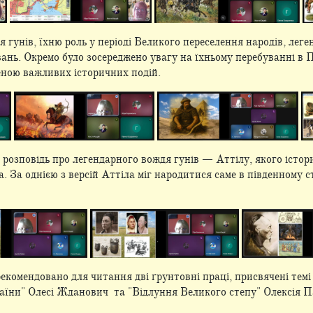
гунів, їхню роль у періоді Великого переселення народів, леген
вань. Окремо було зосереджено увагу на їхньому перебуванні в 
еною важливих історичних подій.
 розповідь про легендарного вождя гунів — Аттілу, якого істор
. За однією з версій Аттіла міг народитися саме в південному 
комендовано для читання дві ґрунтовні праці, присвячені темі 
раїни" Олесі Жданович та "Відлуння Великого степу" Олексія П