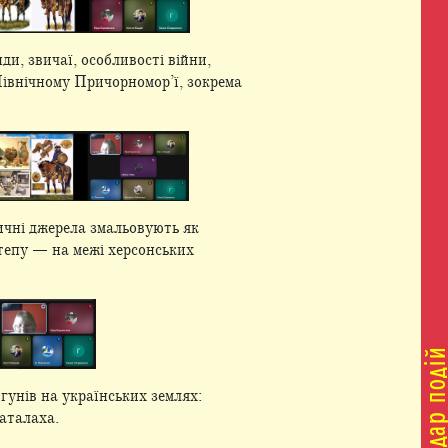
ди, звичаї, особливості війни,
Північному Причорномор’ї, зокрема
ичні джерела змальовують як
степу — на межі херсонських
гунів на українських землях:
аталаха.