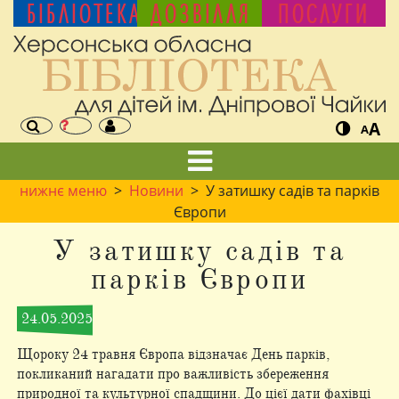
БІБЛІОТЕКА
ДОЗВІЛЛЯ
ПОСЛУГИ
A
A
нижнє меню
>
Новини
> У затишку садів та парків
Європи
У затишку садів та
парків Європи
24.05.2025
Щороку 24 травня Європа відзначає День парків,
покликаний нагадати про важливість збереження
природної та культурної спадщини. До цієї дати фахівці