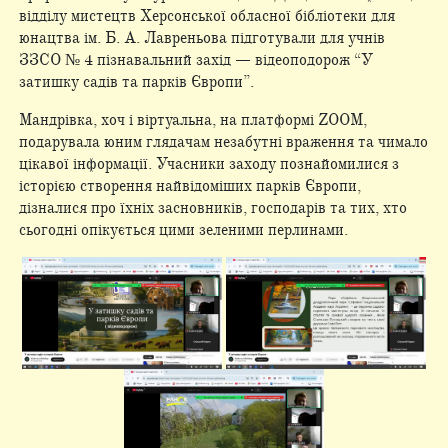
відділу мистецтв Херсонської обласної бібліотеки для
юнацтва ім. Б. А. Лавреньова підготували для учнів
ЗЗСО № 4 пізнавальний захід — відеоподорож “У
затишку садів та парків Європи”.
Мандрівка, хоч і віртуальна, на платформі ZOOM,
подарувала юним глядачам незабутні враження та чимало
цікавої інформації. Учасники заходу познайомилися з
історією створення найвідоміших парків Європи,
дізналися про їхніх засновників, господарів та тих, хто
сьогодні опікується цими зеленими перлинами.