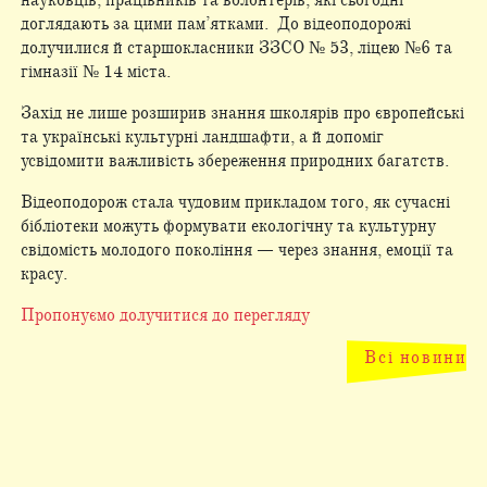
науковців, працівників та волонтерів, які сьогодні
доглядають за цими пам’ятками. До відеоподорожі
долучилися й старшокласники ЗЗСО № 53, ліцею №6 та
гімназії № 14 міста.
Захід не лише розширив знання школярів про європейські
та українські культурні ландшафти, а й допоміг
усвідомити важливість збереження природних багатств.
Відеоподорож стала чудовим прикладом того, як сучасні
бібліотеки можуть формувати екологічну та культурну
свідомість молодого покоління — через знання, емоції та
красу.
Пропонуємо долучитися до перегляду
Всі новини