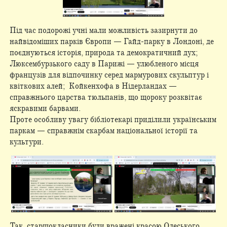
Під час подорожі учні мали можливість зазирнути до
найвідоміших парків Європи — Гайд-парку в Лондоні, де
поєднуються історія, природа та демократичний дух;
Люксембурзького саду в Парижі — улюбленого місця
французів для відпочинку серед мармурових скульптур і
квіткових алей; Койкенхофа в Нідерландах —
справжнього царства тюльпанів, що щороку розквітає
яскравими барвами.
Проте особливу увагу бібліотекарі приділили українським
паркам — справжнім скарбам національної історії та
культури.
Так, старшокласники були вражені красою Олеського