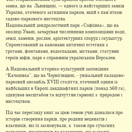
замка, що на Львівщині, — одного із найстаріших замків
України, оточеного затишним парком, який є пам'яткою
садово-паркового мистецтва.
Національний дендрологічний парк «Софіївка», що на
околиці Умані, зачарував численними композиціями води,
землі, каменів, рослин, архітектурних споруд і скульптур.
Спроектований за канонами античної естетики з
гротами, фонтанами, водоспадами, містками, статуями
героїв міфів, парк є справжнім українським Версалем.
А Національний історико-культурний заповідник
“Качанівка”, що на Чернігівщині, - унікальний палацово-
парковий ансамбль XVIII століття, оточений одним із
найбільших в Європі ландшафтних парків (понад 560 га),
здивував масштабом та відчуттям гармонії з природою і
мистецтвом.
Під час перегляду книг за цією темою учні дізналися про
історію створення парків, про родини меценатів і
власників, які їх засновували, а також про сучасних