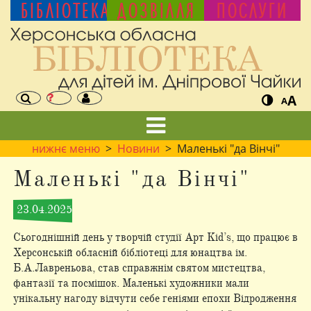
БІБЛІОТЕКА
ДОЗВІЛЛЯ
ПОСЛУГИ
A
A
нижнє меню
>
Новини
> Маленькі "да Вінчі"
Маленькі "да Вінчі"
23.04.2025
Сьогоднішній день у творчій студії Арт Kid’s, що працює в
Херсонській обласній бібліотеці для юнацтва ім.
Б.А.Лавреньова, став справжнім святом мистецтва,
фантазії та посмішок. Маленькі художники мали
унікальну нагоду відчути себе геніями епохи Відродження