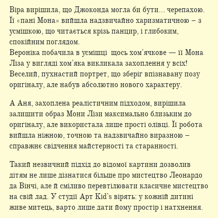
Віра вирішила, що Джоконда могла би бути… черепахою.
Її «пані Мона» вийшла надзвичайно харизматичною – з
усмішкою, що читається крізь панцир, і глибоким,
спокійним поглядом.
Вероніка побачила в усмішці щось хом’ячкове — її Мона
Ліза у вигляді хом’яка викликала захоплення у всіх!
Веселий, пухнастий портрет, що зберіг впізнавану позу
оригіналу, але набув абсолютно нового характеру.
А Аня, захоплена реалістичним підходом, вирішила
залишити образ Мони Лізи максимально близьким до
оригіналу, але використала лише прості олівці. Її робота
вийшла ніжною, точною та надзвичайно виразною –
справжнє свідчення майстерності та старанності.
Такий незвичний підхід до відомої картини дозволив
дітям не лише дізнатися більше про мистецтво Леонардо
да Вінчі, але й сміливо перевтілювати класичне мистецтво
на свій лад. У студії Арт Kid’s вірять: у кожній дитині
живе митець, варто лише дати йому простір і натхнення.