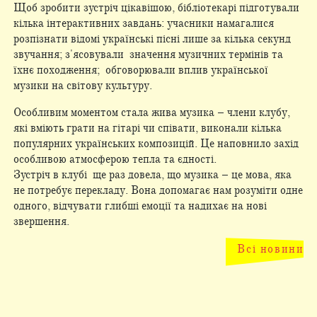
Щоб зробити зустріч цікавішою, бібліотекарі підготували
кілька інтерактивних завдань: учасники намагалися
розпізнати відомі українські пісні лише за кілька секунд
звучання; з'ясовували значення музичних термінів та
їхнє походження; обговорювали вплив української
музики на світову культуру.
Особливим моментом стала жива музика – члени клубу,
які вміють грати на гітарі чи співати, виконали кілька
популярних українських композицій. Це наповнило захід
особливою атмосферою тепла та єдності.
Зустріч в клубі ще раз довела, що музика – це мова, яка
не потребує перекладу. Вона допомагає нам розуміти одне
одного, відчувати глибші емоції та надихає на нові
звершення.
Всі новини