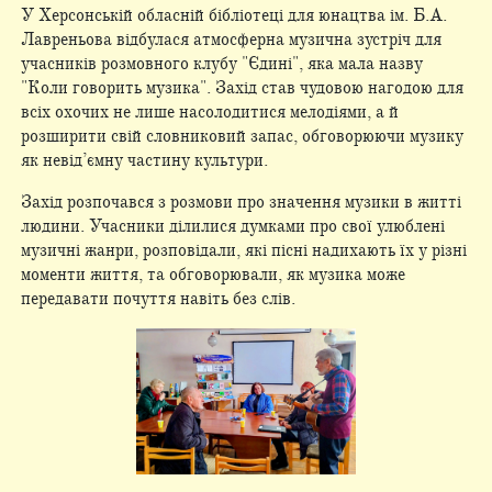
У Херсонській обласній бібліотеці для юнацтва ім. Б.А.
Лавреньова відбулася атмосферна музична зустріч для
учасників розмовного клубу "Єдині", яка мала назву
"Коли говорить музика". Захід став чудовою нагодою для
всіх охочих не лише насолодитися мелодіями, а й
розширити свій словниковий запас, обговорюючи музику
як невід’ємну частину культури.
Захід розпочався з розмови про значення музики в житті
людини. Учасники ділилися думками про свої улюблені
музичні жанри, розповідали, які пісні надихають їх у різні
моменти життя, та обговорювали, як музика може
передавати почуття навіть без слів.