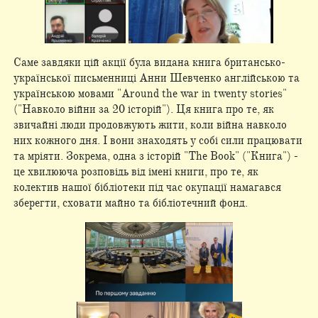
Саме завдяки цій акції була видана книга британсько-
української письменниці Анни Шевченко англійською та
українською мовами "Around the war in twenty stories"
("Навколо війни за 20 історій"). Ця книга про те, як
звичайні люди продовжують жити, коли війна навколо
них кожного дня. І вони знаходять у собі сили працювати
та мріяти. Зокрема, одна з історій "The Book" ("Книга") -
це хвилююча розповідь від імені книги, про те, як
колектив нашої бібліотеки під час окупації намагався
зберегти, сховати майно та бібліотечний фонд.