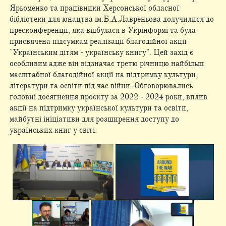
Ярьоменко та працівники Херсонської обласної
бібліотеки для юнацтва ім.Б.А.Лавреньова долучилися до
пресконференції, яка відбулася в Укрінформі та була
присвячена підсумкам реалізації благодійної акції
"Українським дітям - українську книгу". Цей захід є
особливим адже він відзначає третю річницю найбільш
масштабної благодійної акції на підтримку культури,
літератури та освіти під час війни. Обговорювались
головні досягнення проєкту за 2022 - 2024 роки, вплив
акції на підтримку української культури та освіти,
майбутні ініціативи для розширення доступу до
українських книг у світі.