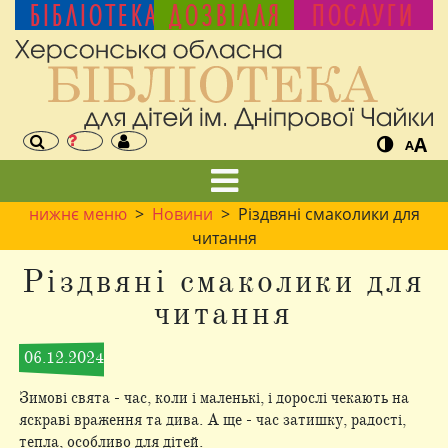
БІБЛІОТЕКА
ДОЗВІЛЛЯ
ПОСЛУГИ
A
A
нижнє меню
>
Новини
> Різдвяні смаколики для
читання
Різдвяні смаколики для
читання
06.12.2024
Зимові свята - час, коли і маленькі, і дорослі чекають на
яскраві враження та дива. А ще - час затишку, радості,
тепла, особливо для дітей.