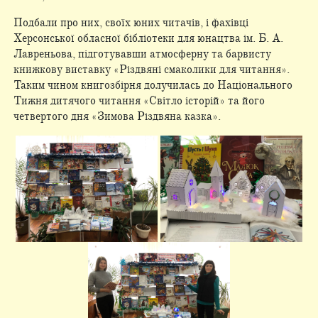
Подбали про них, своїх юних читачів, і фахівці
Херсонської обласної бібліотеки для юнацтва ім. Б. А.
Лавреньова, підготувавши атмосферну та барвисту
книжкову виставку «Різдвяні смаколики для читання».
Таким чином книгозбірня долучилась до Національного
Тижня дитячого читання «Світло історій» та його
четвертого дня «Зимова Різдвяна казка».