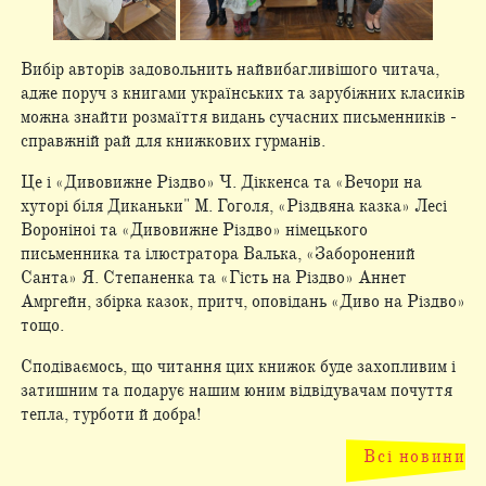
Вибір авторів задовольнить найвибагливішого читача,
адже поруч з книгами українських та зарубіжних класиків
можна знайти розмаїття видань сучасних письменників -
справжній рай для книжкових гурманів.
Це і «Дивовижне Різдво» Ч. Діккенса та «Вечори на
хуторі біля Диканьки" М. Гоголя, «Різдвяна казка» Лесі
Вороніноі та «Дивовижне Різдво» німецького
письменника та ілюстратора Валька, «Заборонений
Санта» Я. Степаненка та «Гість на Різдво» Аннет
Амргейн, збірка казок, притч, оповідань «Диво на Різдво»
тощо.
Сподіваємось, що читання цих книжок буде захопливим і
затишним та подарує нашим юним відвідувачам почуття
тепла, турботи й добра!
Всі новини