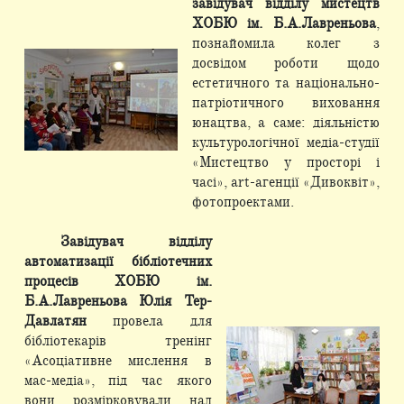
завідувач відділу мистецтв
ХОБЮ ім. Б.А.Лавреньова
,
познайомила колег з
досвідом роботи щодо
естетичного та національно-
патріотичного виховання
юнацтва, а саме: діяльністю
культурологічної медіа-студії
«Мистецтво у просторі і
часі», art-агенції «Дивоквіт»,
фотопроектами.
Завідувач відділу
автоматизації бібліотечних
процесів ХОБЮ ім.
Б.А.Лавреньова Юлія Тер-
Давлатян
провела для
бібліотекарів тренінг
«Асоціативне мислення в
мас-медіа», під час якого
вони розмірковували над