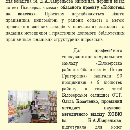
для юнацтва ім. Б.А.Лавреньова здійснила перший виїзд
до смт Білозерка в межах
обласного проекту «Бібліотека
на колесах».
Проектом передбачаються візити
працівників книгозбірні у райони області з метою
проведення масових заходів у навчальних закладах та
надання методичної і практичної допомоги бібліотечним
працівникам юнацьких структурних підрозділів.
Для професійного
спілкування до комунального
закладу «Білозерська
районна бібліотека ім. Петра
Григоренка» завітали 20
працівників з 9 бібліотек
району, в тому числі
Білозерської селищної ОТГ.
Ольга Козаченко, провідний
методист науково-
методичного відділу ХОБЮ
ім. Б.А.Лавреньова
,
підготувала для колег