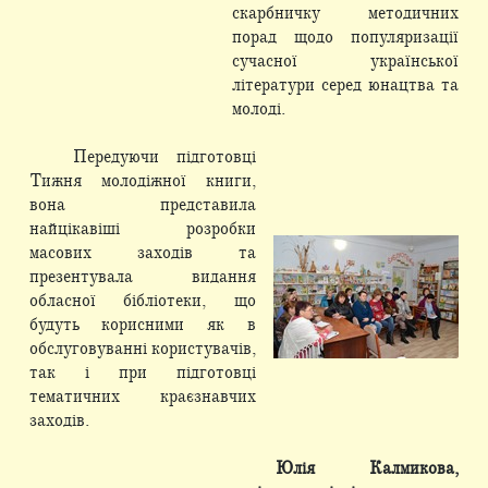
скарбничку методичних
порад щодо популяризації
сучасної української
літератури серед юнацтва та
молоді.
Передуючи підготовці
Тижня молодіжної книги,
вона представила
найцікавіші розробки
масових заходів та
презентувала видання
обласної бібліотеки, що
будуть корисними як в
обслуговуванні користувачів,
так і при підготовці
тематичних краєзнавчих
заходів.
Юлія Калмикова,