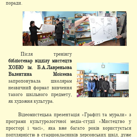
поради.
Після тренінгу
бібліотекар відділу мистецтв
ХОБЮ ім. Б.А.Лавреньова
Валентина Моісеєва
запропонувала школярам
незвичний формат вивчення
такого шкільного предмету,
як художня культура.
Відеомистецька презентація «Графіті та мурали» з
програми культурологічної медіа-студії «Мистецтво у
просторі і часі», яка вже багато років користується
популярністю в старшокласників херсонських шкіл, дуже