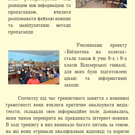
різницею між інформацією та
пропагандою, вчилися
розпізнавати фейкові новини
та маніпулятивні методи
пропаганди.
Учасниками проекту
«Бібліотека на колесах»
стали також й учні 8-х і 9-х
класів Білозерської гімназії,
для яких були підготовлені
цікаві та інформативні
заходи.
Спочатку під час тренінгового заняття з новинної
грамотності вони вчилися критично аналізувати медіа-
тексти, складали своє інформаційне поле, дізнавались,
яким чином перевіряти на правдивість інтернет-новини.
В ході тренінгу в них виникало багато питань за темою,
на які вони отримали кваліфіковані відповіді та корисні