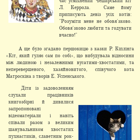
час усміхнений Чеширський кіт
Л. Керрола. Саме йому
приписують девіз усіх котів:
"Розуміти мене не обовя'зково.
Обовя'зково любити та годувати
вчасно!"
А ще було згадано першокицю з казки Р. Кіплінга
«Кіт, який гуляє сам по собі», що вибудувала відносини
між людиною і незалежними вусатими-хвостатими, та
неперевершеного, хазяйновитого, співучого кота
Матроскіна з творів Е. Успенського.
Діти із задоволенням
слухали працівників
книгозбірні й дивилися
запропоновані
відеоматеріали і навіть
співали разом з великим
шанувальником хвостатих
пухнастиків, славетним рок-