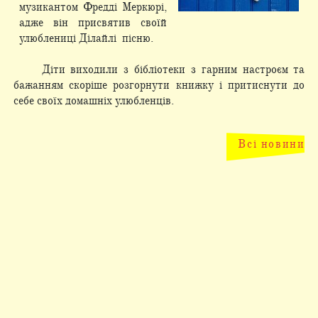
музикантом Фредді Меркюрі,
адже він присвятив своїй
улюблениці Ділайлі пісню.
Діти виходили з бібліотеки з гарним настроєм та
бажанням скоріше розгорнути книжку і притиснути до
себе своїх домашніх улюбленців.
Всі новини