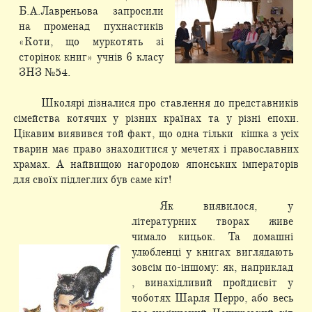
Б.А.Лавреньова запросили
на променад пухнастиків
«Коти, що муркотять зі
сторінок книг» учнів 6 класу
ЗНЗ №54.
Школярі дізналися про ставлення до представників
сімейства котячих у різних країнах та у різні епохи.
Цікавим виявився той факт, що одна тільки кішка з усіх
тварин має право знаходитися у мечетях і православних
храмах. А найвищою нагородою японських імператорів
для своїх підлеглих був саме кіт!
Як виявилося, у
літературних творах живе
чимало кицьок. Та домашні
улюбленці у книгах виглядають
зовсім по-іншому: як, наприклад
, винахідливий пройдисвіт у
чоботях Шарля Перро, або весь