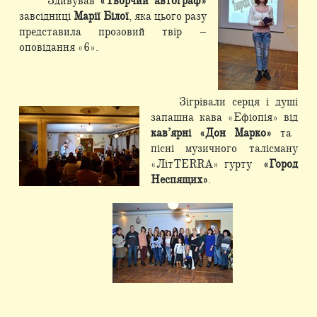
Здивував
«Творчий автограф»
завсідниці
Марії Білої
, яка цього разу
представила прозовий твір –
оповідання «6».
Зігрівали серця і душі
запашна кава «Ефіопія» від
кав’ярні «Дон Марко»
та
пісні музичного талісману
«ЛітTERRA» гурту
«Город
Неспящих»
.