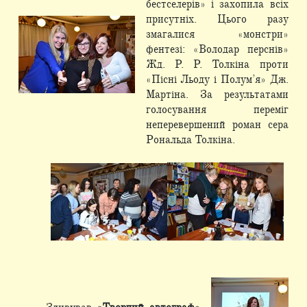
бестселерів» і захопила всіх
присутніх. Цього разу
змагалися «монстри»
фентезі: «Володар перснів»
Жд. Р. Р. Толкіна проти
«Пісні Льоду і Полум’я» Дж.
Мартіна. За результатами
голосування переміг
неперевершений роман сера
Рональда Толкіна.