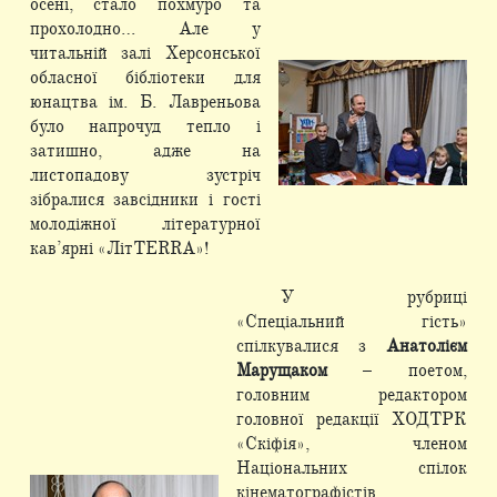
осені, стало похмуро та
прохолодно… Але у
читальній залі Херсонської
обласної бібліотеки для
юнацтва ім. Б. Лавреньова
було напрочуд тепло і
затишно, адже на
листопадову зустріч
зібралися завсідники і гості
молодіжної літературної
кав’ярні «ЛітTERRA»!
У рубриці
«Спеціальний гість»
спілкувалися з
Анатолієм
Марущаком
– поетом,
головним редактором
головної редакції ХОДТРК
«Скіфія», членом
Національних спілок
кінематографістів,