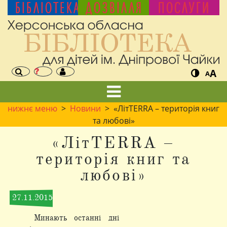
БІБЛІОТЕКА
ДОЗВІЛЛЯ
ПОСЛУГИ
A
A
нижнє меню
>
Новини
> «ЛітTERRA – територія книг
та любові»
«ЛітTERRA –
територія книг та
любові»
27.11.2015
Минають останні дні