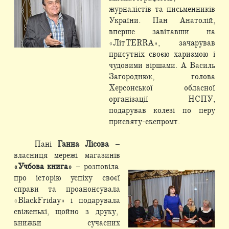
журналістів та письменників
України. Пан Анатолій,
вперше завітавши на
«ЛітTERRA», зачарував
присутніх своєю харизмою і
чудовими віршами. А Василь
Загороднюк, голова
Херсонської обласної
організації НСПУ,
подарував колезі по перу
присвяту-експромт.
Пані
Ганна Лісова
–
власниця мережі магазинів
«Учбова книга»
– розповіла
про історію успіху своєї
справи та проанонсувала
«BlackFriday» і подарувала
свіженькі, щойно з друку,
книжки сучасних