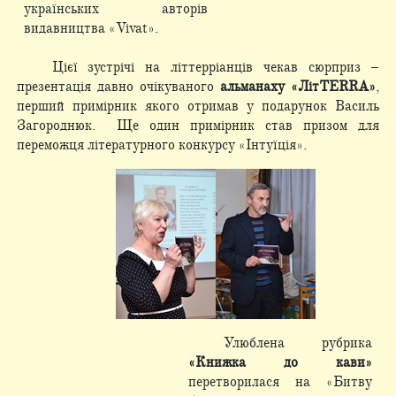
українських авторів
видавництва «Vivat».
Цієї зустрічі на літтерріанців чекав сюрприз –
презентація давно очікуваного
альманаху «ЛітTERRA»
,
перший примірник якого отримав у подарунок Василь
Загороднюк. Ще один примірник став призом для
переможця літературного конкурсу «Інтуїція».
Улюблена рубрика
«Книжка до кави»
перетворилася на «Битву