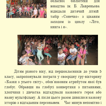
обласної бібліотеки для
юнацтва ім. Б. Лавреньова
відвідали дитячий літній
табір «Сонечко» з цікавим
заходом із циклу «Літо,
книга і я».
Дітям різного віку, від першокласників до учнів 5
класу, запропонували пограти у своєрідну гру-вікторину
«Казки з усього світу», обов’язковим атрибутом якої був
глобус. Обравши на глобусі конвертики з питаннями,
хлопчики і дівчатка відгадували казкового героя або
назву мультфільму. А після цього разом дивилися казкову
історію з відгаданим персонажем. Час минув непомітно і