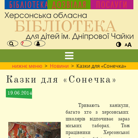
БІБЛІОТЕКА
ДОЗВІЛЛЯ
ПОСЛУГИ
A
A
нижнє меню
>
Новини
> Казки для «Сонечка»
Казки для «Сонечка»
19.06.2014
Тривають канікули,
багато хто з херсонських
школярів відпочиває зараз
міських таборах. Тож
працівники Херсонської