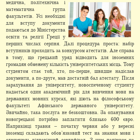
медична, політехнічна і
математична група
факультетів. Усі необхідні
для вступу документи
подаються до Міністерства
освіти та релігії Греції у
перших числах серпня. Далі процедура проста: набір
вступників проходить за конкурсом атестатів. Але справа
в тому, що грецький уряд відводить для іноземних
громадян обмежену кількість університетських місць. Тому
студентом стає той, хто, по-перше, швидше надіслав
документи, а по-друге, мав достатній бал атестату. Після
зарахування до університету, новоспеченому студенту
надається один академічний рік для вивчення мови на
державних мовних курсах, які діють на філософському
факультеті Афінського державного університету.
Звичайно, така послуга не безкоштовна. За опанування
новогрецької потрібно заплатити близько 600 євро.
Наприкінці травня – початку червня або у вересні
іноземці складають обов’язковий тест на знання мови і