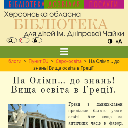
БІБЛІОТЕКА
ДОЗВІЛЛЯ
ПОСЛУГИ
A
A
блоги
>
Пункт EU
>
Євро-освіта
> На Олімп… до
знань! Вища освіта в Греції.
На Олімп… до знань!
Вища освіта в Греції.
Греки з давніх-давен
приділяли багато уваги
освіті. Але якщо за
античних часів в фаворі