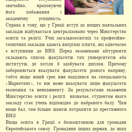
звичайно, враховуючи
його побажання і
академічну успішність.
Справа в тому, що у Греції вступ до вищих навчальних
закладів відбувається централізовано через Міністерство
освіти та релігії. Учні загальноосвітніх та професійно-
технічних закладів здають випускні іспити, які одночасно
є вступними до ВНЗ. Перед екзаменами абітурієнти
складають список факультетів тих університетів або
інститутів, де хотіли б здобувати диплом. Причому
забороняється вказувати факультети різного напряму,
тобто якщо юний грек вже націлився на спеціальність
«Маркетинг», то він може вказувати лише факультети
економіки та менеджменту. За результатами екзаменів
Міністерство освіти і релігії визначає, студентом якого
закладу стає учень відповідно до набраного балу. Чим
вище бал, тим більше шансів потрапити до престижного
ВНЗ.
Вища освіта в Греції є безкоштовною для громадян
Європейського союзу. Громадяни інших держав, до яких