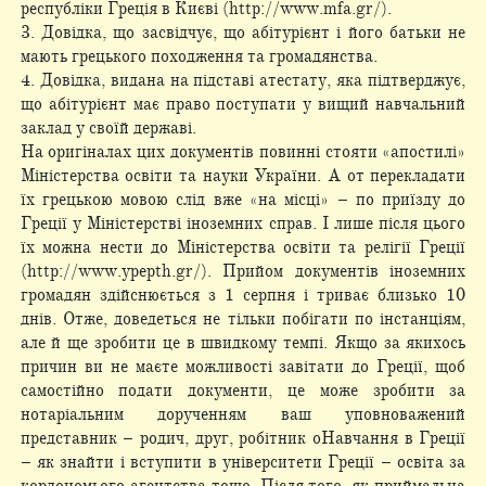
республіки Греція в Києві (http://www.mfa.gr/).
3. Довідка, що засвідчує, що абітурієнт і його батьки не
мають грецького походження та громадянства.
4. Довідка, видана на підставі атестату, яка підтверджує,
що абітурієнт має право поступати у вищий навчальний
заклад у своїй державі.
На оригіналах цих документів повинні стояти «апостилі»
Міністерства освіти та науки України. А от перекладати
їх грецькою мовою слід вже «на місці» – по приїзду до
Греції у Міністерстві іноземних справ. І лише після цього
їх можна нести до Міністерства освіти та релігії Греції
(http://www.ypepth.gr/). Прийом документів іноземних
громадян здійснюється з 1 серпня і триває близько 10
днів. Отже, доведеться не тільки побігати по інстанціям,
але й ще зробити це в швидкому темпі. Якщо за якихось
причин ви не маєте можливості завітати до Греції, щоб
самостійно подати документи, це може зробити за
нотаріальним дорученням ваш уповноважений
представник – родич, друг, робітник оНавчання в Греції
– як знайти і вступити в університети Греції – освіта за