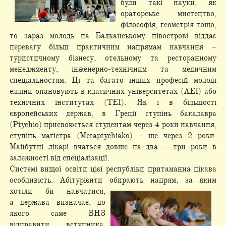
були такі науки, як
ораторське мистецтво,
філософія, геометрія тощо,
то зараз молодь на Балканському півострові віддає
перевагу більш практичним напрямам навчання –
туристичному бізнесу, отельному та ресторанному
менеджменту, інженерно-технічним та медичним
спеціальностям. Ці та багато інших професій молоді
елліни опановують в класичних університетах (АЕІ) або
технічних інститутах (TEI). Як і в більшості
європейських держав, в Греції ступінь бакалавра
(Ptychio) присвоюється студентам через 4 роки навчання,
ступінь магістра (Metaptychiako) – ще через 2 роки.
Майбутні лікарі вчаться довше на два – три роки в
залежності від спеціалізації.
Системі вищої освіти цієї республіки притаманна цікава
особливість. Абітурієнти обирають напрям, за яким
хотіли би навчатися,
а держава визначає, до
якого саме ВНЗ
відправити вступника,