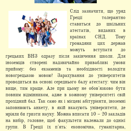
Слід зазначити, що уряд
Греції толерантно
ставиться до шкільних
атестатів, виданих в
країнах СНД. Тому
громадяни цих держав
можуть вступати до
грецьких ВНЗ одразу після закінчення школи. Для
іноземців створені надзвичайно привабливі умови
прийому: без екзаменів та необхідності володіти
новогрецькою мовою! Зарахування до університетів
проводиться на основі середнього балу атестату: чим він
вище, тим краще. Але при цьому не обов’язково бути
повним відмінником, адже в кожному університеті свій
прохідний бал. Так само як і місцеві абітурієнти, іноземні
заповнюють анкету, в якій вказують університети, де
мріяли би гризти науку. Можна вписати 10 – 20 закладів
на вибір, головне, щоб факультети належали до однієї
групи. В Греції їх п’ять: економічна, гуманітарна,