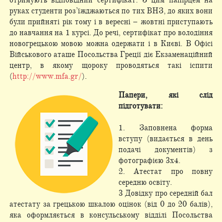
отримують відповідний сертифікат. З цим папірцем на
руках студенти роз’їжджаються по тих ВНЗ, до яких вони
були прийняті рік тому і в вересні – жовтні приступають
до навчання на 1 курсі. До речі, сертифікат про володіння
новогрецькою мовою можна одержати і в Києві. В Офісі
Військового аташе Посольства Греції діє Екзаменаційний
центр, в якому щороку проводяться такі іспити
(
http://www.mfa.gr/
).
Папери, які слід
підготувати:
1. Заповнена форма
вступу (видається в день
подачі документів) з
фотографією 3х4.
2. Атестат про повну
середню освіту.
3 Довідку про середній бал
атестату за грецькою шкалою оцінок (від 0 до 20 балів),
яка оформляється в консульському відділі Посольства