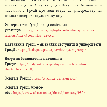
кордономього агентства тощо. Після того, як приймальна
комісія видасть йому свідоцтвоВступ на безкоштовне
навчання в Греції про ваш вступ до університету, ви
зможете відкрити студентську візу.
Університети Греції: вища освіта для
українців:
https://mudra.ua/ua/higher-education-programs-
catalog/filter/&countries=greece/
Навчання в Греції – як знайти і вступити в університети
Греції :
https://kudapostupat.ua/navchannya-v-greciyi/
Вступ на безкоштовне навчання в
Греції:
https://study.antra.ua/postuplenie-na-besplatnoe-
obuchenie-v-gretsii/
Освіта в Греції:
https://studinter.ua/ua/greece/
Освіта в Греції Greece-
edu!:
https://www.education.ua/abroad/company/982/