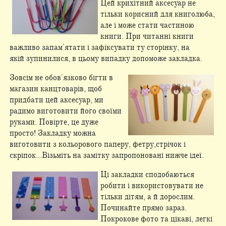
Цей крихітний аксесуар не
тільки корисний для книголюба,
але і може стати частиною
книги. При читанні книги
важливо запам'ятати і зафіксувати ту сторінку, на
якій зупинилися, в цьому випадку допоможе закладка.
Зовсім не обов'язково бігти в
магазин канцтоварів, щоб
придбати цей аксесуар, ми
радимо виготовити його своїми
руками. Повірте, це дуже
просто! Закладку можна
виготовити з кольорового паперу, фетру,стрічок і
скріпок...Візьміть на замітку запропоновані нижче ідеї.
Ці закладки сподобаються
робити і використовувати не
тільки дітям, а й дорослим.
Починайте прямо зараз.
Покрокове фото та цікаві, легкі