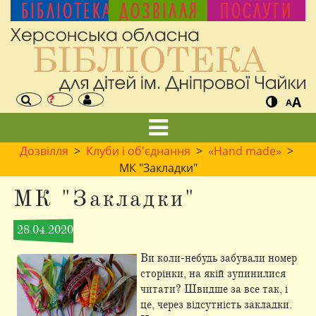
БІБЛІОТЕКА
ДОЗВІЛЛЯ
ПОСЛУГИ
A
A
Дозвілля
>
Клуби і об'єднання
>
«Hand made»
>
МК "Закладки"
МК "Закладки"
28.04.2020
Ви коли-небудь забували номер
сторінки, на якій зупинилися
читати? Швидше за все так, і
це, через відсутність закладки.