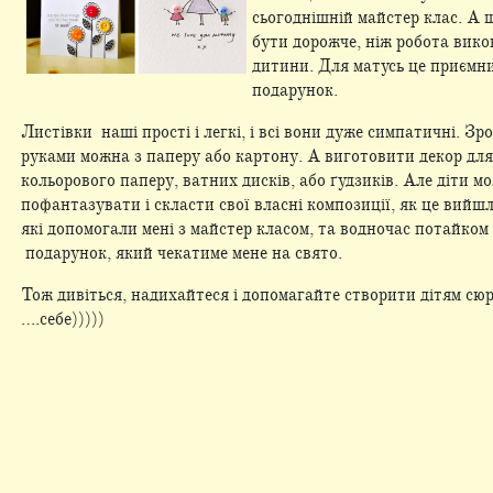
сьогоднішній майстер клас. А 
бути дорожче, ніж робота вико
дитини. Для матусь це приємн
подарунок.
Листівки наші прості і легкі, і всі вони дуже симпатичні. Зр
руками можна з паперу або картону. А виготовити декор для 
кольорового паперу, ватних дисків, або ґудзиків. Але діти м
пофантазувати і скласти свої власні композиції, як це вийшл
які допомогали мені з майстер класом, та водночас потайком
подарунок, який чекатиме мене на свято.
Тож дивіться, надихайтеся і допомагайте створити дітям сю
….себе)))))