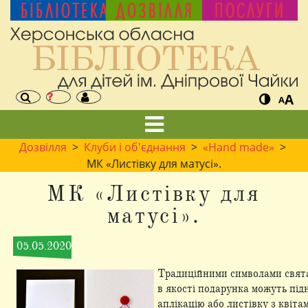
БІБЛІОТЕКА
ДОЗВІЛЛЯ
ПОСЛУГИ
A
A
Дозвілля
>
Клуби і об'єднання
>
«Hand made»
>
МК «Листівку для матусі».
МК «Листівку для
матусі».
05.05.2020
Традиційними символами свята 
в якості подарунка можуть під
аплікацію або листівку з квіт