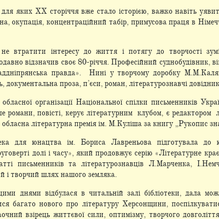
 для яких ХХ сторіччя вже стало історією, важко навіть уяви
а, окупація, концентраційний табір, примусова праця в Німеччи
, не втратити інтересу до життя і потягу до творчості з
давно відзначив своє 80-річчя. Професійний суднобудівник, він
Наддніпрянська правда». Нині у творчому доробку М.М.Каля
ь, документальна проза, п’єси, роман, літературознавчі довідник
 обласної організації Національної спілки письменників Укр
 романи, повісті, керує літературним клубом, є редактором 
обласна літературна премія ім. М.Куліша за книгу „Рукопис зн
тека для юнацтва ім. Бориса Лавреньова підготувала до
уговерті долі і часу», який продовжує серію «Літературне крає
татті письменників та літературознавців Л.Марченка, І.Нем
й і творчий шлях нашого земляка.
цими днями відбулася в читальній залі бібліотеки, дала м
ися багато нового про літературу Херсонщини, поспілкувати
очний взірець життєвої сили, оптимізму, творчого довголітт