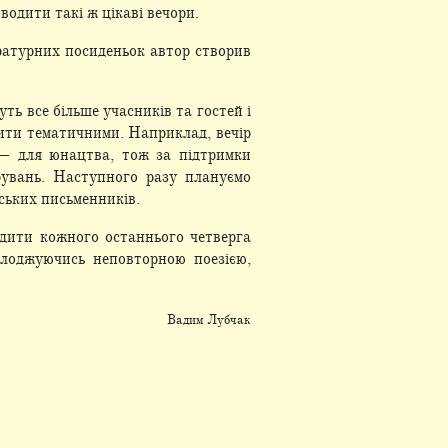
водити такі ж цікаві вечори.
ратурних посиденьок автор створив
ть все більше учасників та гостей і
бити тематичними. Наприклад, вечір
 — для юнацтва, тож за підтримки
рувань. Наступного разу плануємо
ських письменників.
одити кожного останнього четверга
олоджуючись неповторною поезією,
Вадим Лубчак