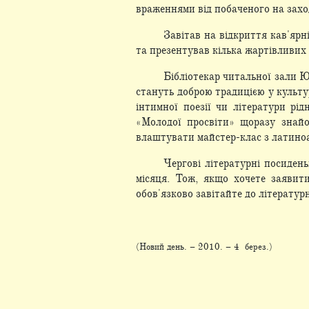
враженнями від побаченого на заход
Завітав на відкриття кав'яр
та презентував кілька жартівливих
Бібліотекар читальної зали Юл
стануть доброю традицією у культу
інтимної поезії чи літератури р
«Молодої просвіти» щоразу знайо
влаштувати майстер-клас з латиноа
Чергові літературні посиден
місяця. Тож, якщо хочете заявит
обов'язково завітайте до літературн
(Новий день. – 2010. – 4 берез.)