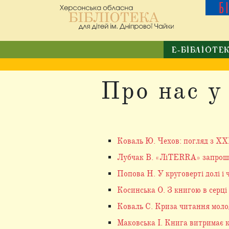
Б
Е-БІБЛІОТЕ
Про нас у
Коваль Ю. Чехов: погляд з ХХІ
Лубчак В. «ЛіTERRA» запрошує 
Попова Н. У круговерті долі і 
Косинська О. З книгою в серці
Коваль С. Криза читання молоді
Маковська І. Книга витримає к