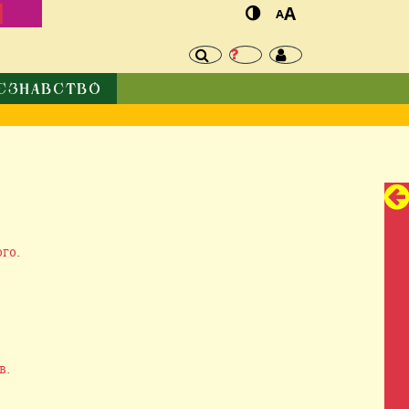
И
A
A
ЄЗНАВСТВО
го.
в.