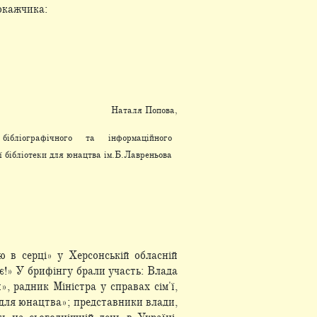
окажчика:
Наталя Попова,
бібліографічного та інформаційного
ї бібліотеки для юнацтва ім.Б.Лавреньова
ю в серці» у Херсонській обласній
 є!» У брифінгу брали участь: Влада
 радник Міністра у справах сім'ї,
 для юнацтва»; представники влади,