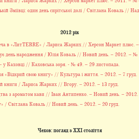
 книги / Лариса Жарких // Херсон маркет плюс. – 2011. – № 4
ій Зміївці: один день сирітської долі / Світлана Коваль // На
2012 рік
ча в «ЛитTERRE» / Лариса Жарких // Херсон Маркет плюс. – 
 день народження / Юлія Коваль // Новий день. – 2012. – № 
 у Каховці // Каховська зоря. - № 49. – 29 листопада.
 «Відкрий свою книгу» // Культура і життя. – 2012. – 7 груд.
 книги / Лариса Жарких // Вгору. – 2012. – 13 груд.
тва з ароматом кави // Іван Антипенко. – Новий день. – 2012. 
» / Світлана Коваль // Новий день. – 2012. – 20 груд.
Чехов: погляд з ХХІ століття