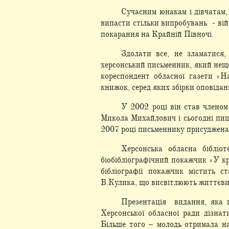
Сучасним юнакам і дівчатам,
випасти стільки випробувань - війн
покарання на Крайній Півночі.
Здолати все, не зламатися
херсонський письменник, який нещо
кореспондент обласної газети «
книжок, серед яких збірки оповідан
У 2002 році він став членом
Микола Михайлович і сьогодні пише
2007 році письменнику присуджена 
Херсонська обласна бібліо
біобібліографічний покажчик «У кр
бібліографії покажчик містить с
В.Кулика, що висвітлюють життєви
Презентація видання, яка 
Херсонської обласної ради дізнат
Більше того – молодь отримала на