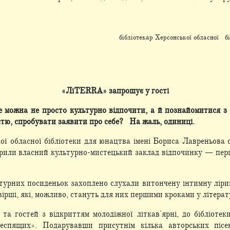
бібліотекар Херсонської обласної б
«ЛіTERRA» запрошує у гості
де можна не просто культурно відпочити, а й познайомитися з
стю, спробувати заявити про себе? На жаль, одиниці.
ї обласної бібліотеки для юнацтва імені Бориса Лавреньова 
крили власний культурно-мистецький заклад відпочинку — пер
ратурних посиденьок захоплено слухали витончену інтимну лір
ірші, які, можливо, стануть для них першими кроками у літера
 та гостей з відкриттям молодіжної літкав'ярні, до бібліоте
еспящих». Подарувавши присутнім кілька авторських пісе