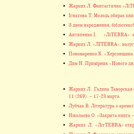
Жарких Л. Фантастична «ЛіTER
Ігнатова Т. Молодь обирає книг
З днем народження, бібліотеко!
Антипенко І. «ЛіТЕRRА» запр
Жарких Л. «ЛІТЕRRА»: назустр
Пономаренко К. «Херсонщина п
Дим Н. Примірник «Нового дня»
Жарких Л. Галина Таворская о
11 (269). – 17-23 марта.
Лубчак В. Література з аромат
Ніколаєва О. «Закрита книга –
Жарких Л. «ЛітTERRA» открыва