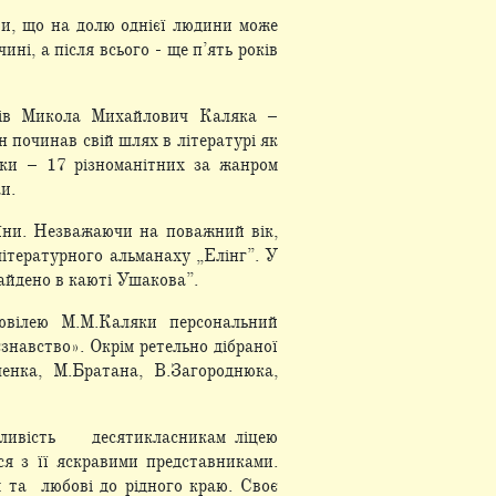
ти, що на долю однієї людини може
ні, а після всього - ще п’ять років
умів Микола Михайлович Каляка –
 починав свій шлях в літературі як
ки – 17 різноманітних за жанром
и.
аїни. Незважаючи на поважний вік,
літературного альманаху „Елінг”. У
айдено в каюті Ушакова”.
 ювілею М.М.Каляки персональний
знавство». Окрім ретельно дібраної
ченка, М.Братана, В.Загороднюка,
ожливість десятикласникам ліцею
ся з її яскравими представниками.
я та любові до рідного краю. Своє