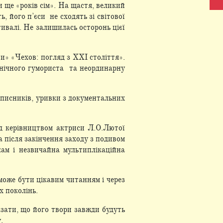
 ще «років сім». На щастя, великий
, його п’єси не сходять зі світової
ивалі. Не залишилась осторонь цієї
и» «Чехов: погляд з ХХІ століття».
онічного гумориста та неординарну
записників, уривки з документальних
д керівництвом актриси Л.О.Лютої
а після закінчення заходу з подивом
кам і незвичайна мультиплікаційна
може бути цікавим читанням і через
х поколінь.
зати, що його твори завжди будуть
.