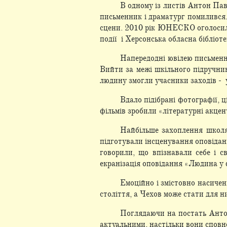
В одному із листів Антон Пав
письменник і драматург помилився. 
сцени. 2010 рік ЮНЕСКО оголосило 
події і Херсонська обласна бібліот
Напередодні ювілею письменни
Вийти за межі шкільного підручни
людину змогли учасники заходів - 
Вдало підібрані фотографії, 
фільмів зробили «літературні акц
Найбільше захоплення школя
підготували інсценування оповіданн
говорили, що впізнавали себе і с
екранізація оповідання «Людина у 
Емоційно і змістовно насичен
століття, а Чехов може стати для н
Поглядаючи на постать Антон
актуальними, настільки вони сповне