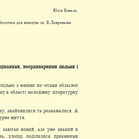
Юлія Коваль,
ібліотеки для юнацтва ім. Б.Лавреньова
 цікавими, неординарними людьми і
спільно з юними по¬етами обласної
шу в області молодіжну літературну
ику, знайомилися та розважалися. А
турне життя.
ки завітав новий, але уже знаний в
нь, хлопці поділилися приємними