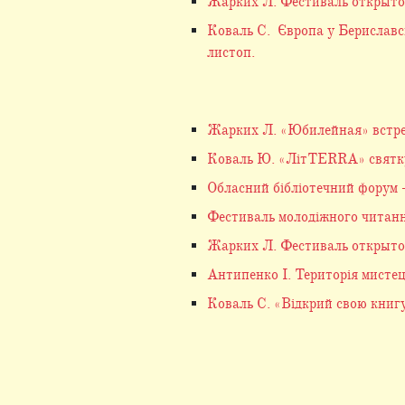
Жарких Л. Фестиваль открытой
Коваль С. Європа у Бериславськ
листоп.
Жарких Л. «Юбилейная» встре
Коваль Ю. «ЛітTERRA» святкує
Обласний бібліотечний форум –
Фестиваль молодіжного читання
Жарких Л. Фестиваль открытой
Антипенко І. Територія мистец
Коваль С. «Відкрий свою книгу