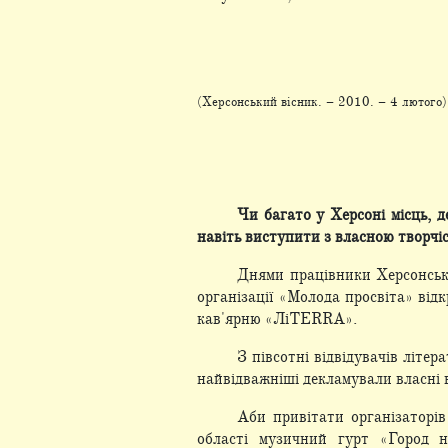
(Херсонський вісник. – 2010. – 4 лютого)
Чи багато у Херсоні місць, 
навіть виступити з власною творчі
Днями працівники Херсонсько
організації «Молода просвіта» від
кав'ярню «ЛіTERRA».
З півсотні відвідувачів літе
найвідважніші декламували власні в
Аби привітати організаторів
області музичний гурт «Город н