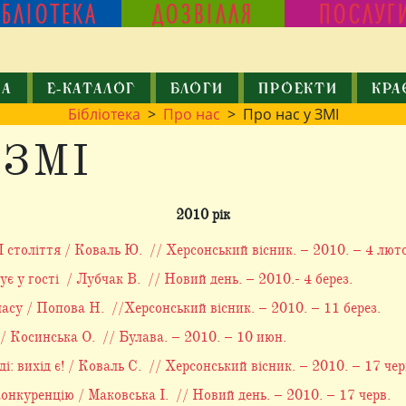
ІБЛІОТЕКА
ДОЗВІЛЛЯ
ПОСЛУГ
КА
Е-КАТАЛОГ
БЛОГИ
ПРОЕКТИ
КРА
Бібліотека
>
Про нас
> Про нас у ЗМІ
 ЗМІ
2010 рік
 століття / Коваль Ю. // Херсонський вісник. – 2010. – 4 люто
у гості / Лубчак В. // Новий день. – 2010.- 4 берез.
часу / Попова Н. //Херсонський вісник. – 2010. – 11 берез.
 / Косинська О. // Булава. – 2010. – 10 июн.
: вихід є! / Коваль С. // Херсонський вісник. – 2010. – 17 чер
онкуренцію / Маковська І. // Новий день. – 2010. – 17 черв.