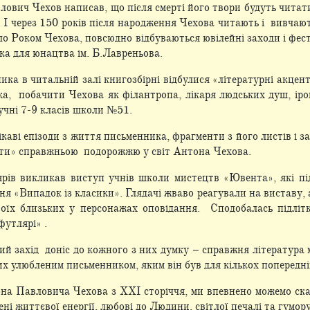
лович Чехов написав, що після смерті його твори будуть читати
І через 150 років після народження Чехова читають і вивчають
Роком Чехова, повсюдно відбуваються ювілейні заходи і фест
ека для юнацтва ім. Б.Лавреньова.
ка в читальній залі книгозбірні відбулися «літературні акцент
ка, побачити Чехова як філантропа, лікаря людських душ, ір
учні 7-9 класів школи №51.
цікаві епізоди з життя письменника, фрагменти з його листів і 
енти» справжньою подорожжю у світ Антона Чехова.
рів викликав виступ учнів школи мистецтв «Ювента», які пі
я «Випадок із класики». Глядачі жваво реагували на виставу, 
воїх близьких у персонажах оповідання. Сподобалась підліт
футлярі» .
ий захід доніс до кожного з них думку – справжня література 
их улюбленим письменником, яким він був для кількох попередні
а Павловича Чехова з XXI сторіччя, ми впевнено можемо ска
ні життєвої енергії, любові до Людини, світлої печалі та гумору