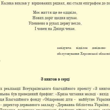
Каляка виклав у віршованих рядках, які стали епіграфом до п
Моє життя ще не одцвіло,
Нових доріг щодня шукає.
Упевнено в руках держу весло,
І човен на Дніпрі чекає.
завідуюча відділом довідково- 
обслуговування Херсонської обласно
)
З книгою в серці
 реалізації Всеукраїнського благодійного проекту «З книго
еньова був проведений брифінг: «Криза читання молоді - вихід
ця Благодійного фонду «Обдаровані діти - майбутнє України»,
н - директор державного закладу «Державна бібліотека України