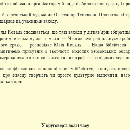
і та побажали організаторам й надалі збирати повну залу і про
ні й херсонський художник Олександр Тепляков. Протягом літе
 шаржів на учасників заходу.
ія Коваль сподівається, що такі заходи у літкав'ярні збиратиму
рно-мистецькому житті міста. — Чергові зустрічі плануємо ро
ідного краю, — розповідає Юлія Коваль. — Наша бібліотека
митимемо присутніх з творчістю молодих херсонських обда
мериканського танцю сальса та автограф-сесію відомих херсон
ьки за філіжанкою запашної кави у бібліотеці планують пров
и про власну творчість чи просто культурно відпочити, нас
ої кав'ярні.
У круговерті долі і часу