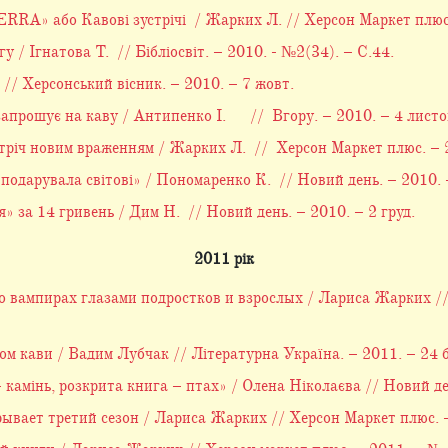
RA» або Кавові зустрічі / Жарких Л. // Херсон Маркет плюс.
у / Ігнатова Т. // Бібліосвіт. – 2010. - №2(34). – С.44.
 // Херсонський вісник. – 2010. – 7 жовт.
ошує на каву / Антипенко І. // Вгору. – 2010. – 4 листо
іч новим враженням / Жарких Л. // Херсон Маркет плюс. – 2
одарувала світові» / Пономаренко К. // Новий день. – 2010. 
 за 14 гривень / Дим Н. // Новий день. – 2010. – 2 груд.
2011 рік
 вампирах глазами подростков и взрослых / Лариса Жарких //
ом кави / Вадим Лубчак // Літературна Україна. – 2011. – 24 б
 камінь, розкрита книга – птах» / Олена Ніколаєва // Новий де
ет третий сезон / Лариса Жарких // Херсон Маркет плюс. – 2