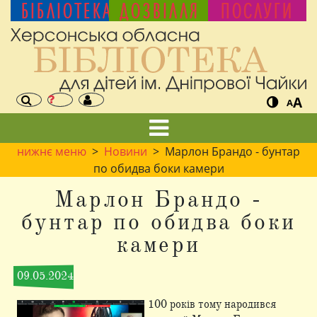
БІБЛІОТЕКА
ДОЗВІЛЛЯ
ПОСЛУГИ
A
A
нижнє меню
>
Новини
> Марлон Брандо - бунтар
по обидва боки камери
Марлон Брандо -
бунтар по обидва боки
камери
09.05.2024
100 років тому народився