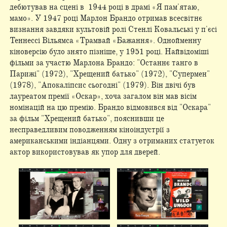
дебютував на сцені в 1944 році в драмі «Я пам'ятаю,
мамо». У 1947 році Марлон Брандо отримав всесвітнє
визнання завдяки культовій ролі Стенлі Ковальські у п'єсі
Теннессі Вільямса «Трамвай «Бажання». Однойменну
кіноверсію було знято пізніше, у 1951 році. Найвідоміші
фільми за участю Марлона Брандо: "Останнє танго в
Парижі" (1972), "Хрещений батько" (1972), "Супермен"
(1978), "Апокаліпсис сьогодні" (1979). Він двічі був
лауреатом премії «Оскар», хоча загалом він мав вісім
номінацій на цю премію. Брандо відмовився від "Оскара"
за фільм "Хрещений батько", пояснивши це
несправедливим поводженням кіноіндустрії з
американськими індіанцями. Одну з отриманих статуеток
актор використовував як упор для дверей.