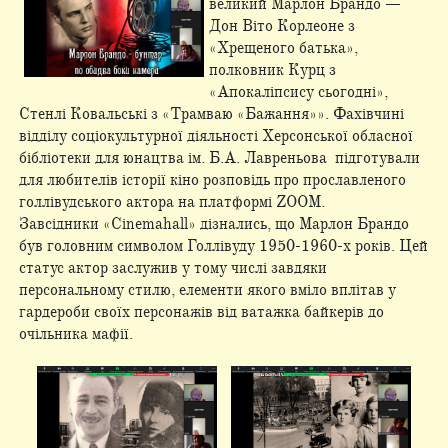
великий Марлон Брандо —
Дон Віто Корлеоне з
«Хрещеного батька»,
полковник Курц з
«Апокаліпсису сьогодні»,
Стенлі Ковальські з «Трамваю «Бажання»». Фахівчині
відділу соціокультурної діяльності Херсонської обласної
бібліотеки для юнацтва ім. Б.А. Лавреньова підготували
для любителів історії кіно розповідь про прославленого
голлівудського актора на платформі ZOOM.
Завсідники «Cinemahall» дізнались, що Марлон Брандо
був головним символом Голлівуду 1950-1960-х років. Цей
статус актор заслужив у тому числі завдяки
персональному стилю, елементи якого вміло вплітав у
гардероби своїх персонажів від ватажка байкерів до
очільника мафії.