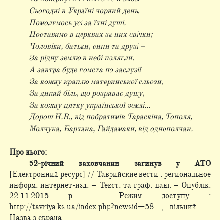
Сьогодні в Україні чорний день.
Помолимось усі за їхні душі.
Поставимо в церквах за них свічки;
Чоловіки, батьки, сини та друзі –
За рідну землю в небі полягли.
А завтра буде помста по заслузі!
За кожну краплю материнської сльози,
За дикий біль, що розриває душу,
За кожну цятку української землі...
Дорош Н.В., від побратимів Тараскіна, Тополя,
Молчуна, Бархана, Гайдамаки, від однополчан.
Про нього:
52-річний каховчанин загинув у АТО
[Електронний ресурс] // Таврийские вести : региональное
информ. интернет-изд. – Текст. та граф. дані. – Опублік.
22.11.2015 р. – Режим доступу :
http://tavriya.ks.ua/index.php?newsid=58 , вільний. –
Назва з екрана.