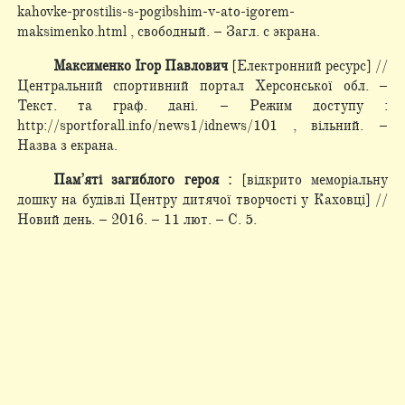
kahovke-prostilis-s-pogibshim-v-ato-igorem-
maksimenko.html , свободный. – Загл. с экрана.
Максименко Ігор Павлович
[Електронний ресурс] //
Центральний спортивний портал Херсонської обл. –
Текст. та граф. дані. – Режим доступу :
http://sportforall.info/news1/idnews/101 , вільний. –
Назва з екрана.
Пам’яті загиблого героя :
[відкрито меморіальну
дошку на будівлі Центру дитячої творчості у Каховці] //
Новий день. – 2016. – 11 лют. – С. 5.