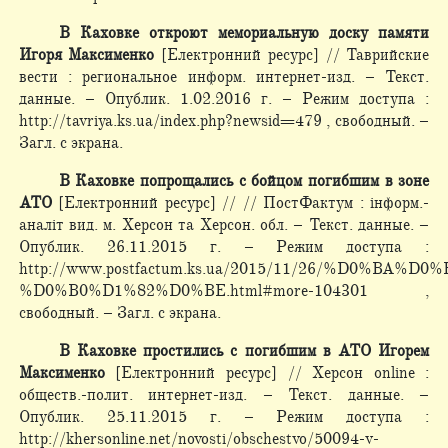
В Каховке откроют мемориальную доску памяти
Игоря Максименко
[Електронний ресурс] // Таврийские
вести : региональное информ. интернет-изд. – Текст.
данные. – Опублик. 1.02.2016 г. – Режим доступа :
http://tavriya.ks.ua/index.php?newsid=479 , свободный. –
Загл. с экрана.
В Каховке попрощались с бойцом погибшим в зоне
АТО
[Електронний ресурс] // // ПостФактум : інформ.-
аналіт вид. м. Херсон та Херсон. обл. – Текст. данные. –
Опублик. 26.11.2015 г. – Режим доступа :
http://www.postfactum.ks.ua/2015/11/26/%D0%B
%D0%B0%D1%82%D0%BE.html#more-104301 ,
свободный. – Загл. с экрана.
В Каховке простились с погибшим в АТО Игорем
Максименко
[Електронний ресурс] // Херсон оnline :
обществ.-полит. интернет-изд. – Текст. данные. –
Опублик. 25.11.2015 г. – Режим доступа :
http://khersonline.net/novosti/obschestvo/50094-v-