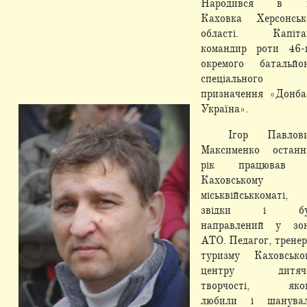
Народився в м
Каховка Херсонськ
області. Капіта
командир роти 46-
окремого батальйо
спеціального
призначення «Донба
Україна».
Ігор Павлов
Максименко останн
рік працював 
Каховському
міськвійськкоматі,
звідки і бу
направлений у зо
АТО. Педагог, тренер
туризму Каховсько
центру дитячо
творчості, яко
любили і шанува