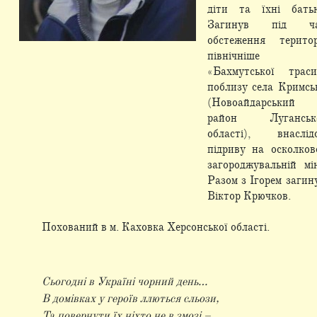
діти та їхні бать
Загинув під ч
обстеження територ
північніше
«Бахмутської траси
поблизу села Кримсь
(Новоайдарський
район Луганськ
області), внаслід
підриву на осколков
загороджувальній мін
Разом з Ігорем загин
Віктор Крючков.
Похований в м. Каховка Херсонської області.
Сьогодні в Україні чорний день…
В домівках у героїв ллються сльози,
Та повернути їх ніхто не в змозі –