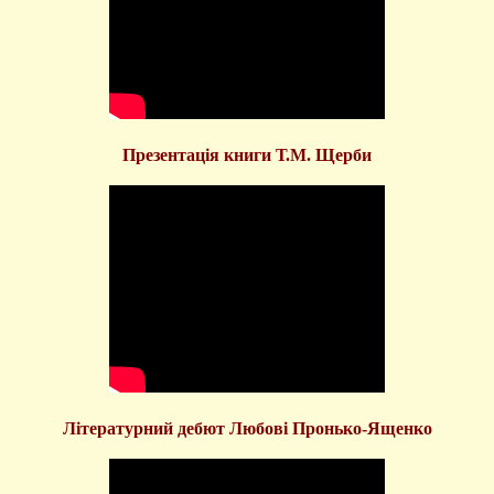
Презентація книги Т.М. Щерби
Літературний дебют Любові Пронько-Ященко