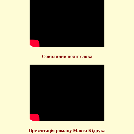
Соколиний політ слова
Презентація роману Макса Кідрука