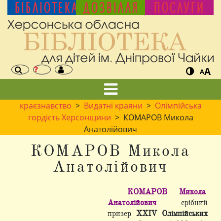
БІБЛІОТЕКА
ДОЗВІЛЛЯ
ПОСЛУГИ
A
A
краєзнавство
>
Видатні краяни
>
Олімпійська
гордість Херсонщини
> КОМАРОВ Микола
Анатолійович
КОМАРОВ Микола
Анатолійович
КОМАРОВ Микола
Анатолійович
– срібний
призер
ХХІV Олімпійських