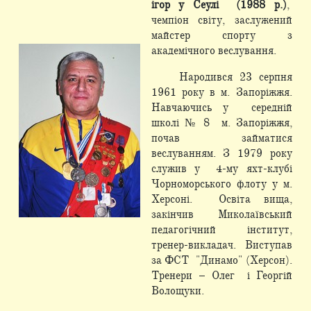
ігор у Сеулі (1988 р.)
,
чемпіон світу, заслужений
майстер спорту з
академічного веслування.
Народився 23 серпня
1961 року в м. Запоріжжя.
Навчаючись у середній
школі № 8 м. Запоріжжя,
почав займатися
веслуванням. З 1979 року
служив у 4-му яхт-клубі
Чорноморського флоту у м.
Херсоні. Освіта вища,
закінчив Миколаївський
педагогічний інститут,
тренер-викладач. Виступав
за ФСТ "Динамо" (Херсон).
Тренери – Олег і Георгій
Волощуки.