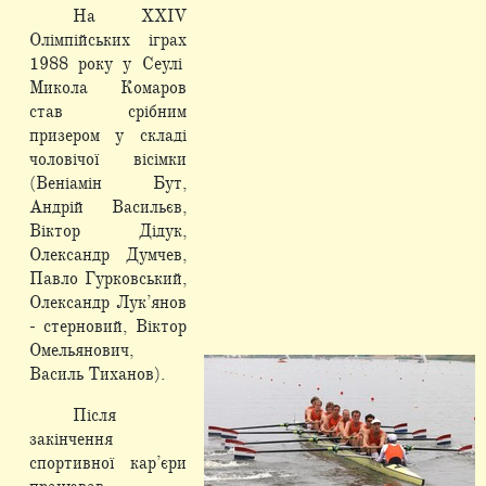
На ХХІV
Олімпійських іграх
1988 року у Сеулі
Микола Комаров
став срібним
призером у складі
чоловічої вісімки
(Веніамін Бут,
Андрій Васильєв,
Віктор Дідук,
Олександр Думчев,
Павло Гурковський,
Олександр Лук’янов
- стерновий, Віктор
Омельянович,
Василь Тиханов).
Після
закінчення
спортивної кар’єри