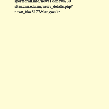
sportforall.info/news1/idnews/30
sites.znu.edu.ua/news_details.php?
news_id=6177&lang=ukr