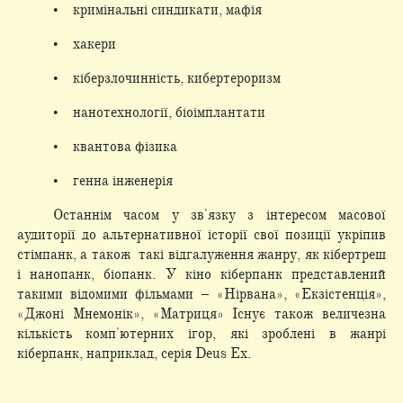
• кримінальні синдикати, мафія
• хакери
• кіберзлочинність, кибертероризм
• нанотехнології, біоімплантати
• квантова фізика
• генна інженерія
Останнім часом у зв'язку з інтересом масової
аудиторії до альтернативної історії свої позиції укріпив
стімпанк, а також такі відгалуження жанру, як кібертреш
і нанопанк, біопанк. У кіно кіберпанк представлений
такими відомими фільмами – «Нірвана», «Екзістенція»,
«Джоні Мнемонік», «Матриця» Існує також величезна
кількість комп'ютерних ігор, які зроблені в жанрі
кіберпанк, наприклад, серія Deus Ex.