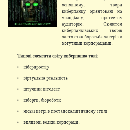
основному, твори
киберпанку орієнтовані на
молодіжну, протестну
аудиторію. Сюжетом
киберпанківських творів
часто стає боротьба хакерів з
могутніми корпораціями.
Типові елементи світу киберпанка такі:
• кіберпростір
• віртуальна реальність
• штучний інтелект
• кіборги, біороботи
• міські нетрі в постапокаліптичному стилі
• впливові великі корпорації,