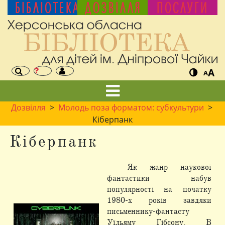
БІБЛІОТЕКА
ДОЗВІЛЛЯ
ПОСЛУГИ
A
A
Дозвілля
>
Молодь поза форматом: субкультури
>
Кіберпанк
Кіберпанк
Як жанр наукової
фантастики набув
популярності на початку
1980-х років завдяки
письменнику-фантасту
Уїльяму Гібсону. В