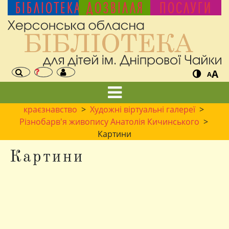
БІБЛІОТЕКА
ДОЗВІЛЛЯ
ПОСЛУГИ
A
A
краєзнавство
>
Художні віртуальні галереї
>
Різнобарв'я живопису Анатолія Кичинського
>
Картини
Картини