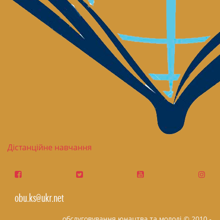
Дістанційне навчання
obu.ks@ukr.net
обслуговування юнацтва та молоді © 2010 -