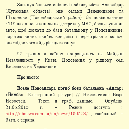
Загинув близько опівночі поблизу міста Новоайдар
(Луганська область), між селами Денежникове та
Штормове (Новоайдарський район). За повідомленням
«112.ua» з посиланням на джерела у МВС, боєць зупинив
авто, щоб доїхати до бази батальйону у Половинкине,
дорогою виник якийсь конфлікт і перестрілка з водієм,
внаслідок чого айдарівець загинув.
27 травня з воїном попрощались на Майдані
Незалежності у Києві. Поховання у рідному селі
Киселівка на Херсонщині.
Про нього:
Возле Новоайдара погиб боец батальона «Айдар»
«Бимба»
[Електронний ресурс] // Независимое Бюро
Новостей. – Текст. и граф. данные. – Опублик.
21.05.2015 г. – Режим доступа :
http://nbnews.com.ua/ua/news/150578/
, свободный. –
Загл. с экрана.