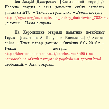
Іон Андрій Дмитрович
[Електронний ресурс] //
Небесна гвардія : сайт допомоги сім'ям загиблих
учасників АТО. – Текст. та граф. дані. – Режим доступу :
https://ngua.org/ua/people/ion_andrey_dmitrievich_703804/
, вільний. – Назва з екрана.
На Херсонщине открыли памятник погибшему
Герою
: [памятник А. Иону в с. Кисилевка] // Херсон
online. – Текст. и граф. данные. – Опублик. 8.07.2016 г. –
Режим доступа :
http://khersonline.net/novosti/obschestvo/62954-na-
hersonschine-otkryli-pamyatnik-pogibshemu-geroyu.html
,
свободный. – Загл. с экрана.